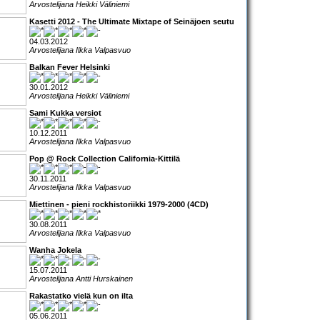
Arvostelijana Heikki Väliniemi
Kasetti 2012 - The Ultimate Mixtape of Seinäjoen seutu
04.03.2012
Arvostelijana Ilkka Valpasvuo
Balkan Fever Helsinki
30.01.2012
Arvostelijana Heikki Väliniemi
Sami Kukka versiot
10.12.2011
Arvostelijana Ilkka Valpasvuo
Pop @ Rock Collection California-Kittilä
30.11.2011
Arvostelijana Ilkka Valpasvuo
Miettinen - pieni rockhistoriikki 1979-2000 (4CD)
30.08.2011
Arvostelijana Ilkka Valpasvuo
Wanha Jokela
15.07.2011
Arvostelijana Antti Hurskainen
Rakastatko vielä kun on ilta
05.06.2011