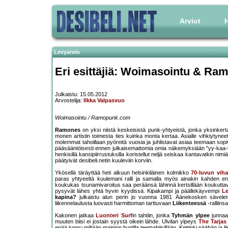
Arviot
H
Levyarvio
Eri esittäjiä: Woimasointu & Ra
Julkaistu: 15.05.2012
Arvostelija:
Ilkka Valpasvuo
Woimasointu / Ramopunk.com
Ramones
on yksi niistä keskeisistä punk-yhtyeistä, jonka yksinker
monen artistin toimesta ties kuinka monta kertaa. Asialle vihkiytynee
molemmat tahoillaan pyöreitä vuosia ja juhlistavat asiaa teemaan sopi
pääsääntöisesti ennen julkaisemattomia omia näkemyksiään "yy-kaa-k
henkisillä kansipiirrustuksilla koristellut neljä seiskaa kantavatkin nimi
päätyivät desibeli.netin kuuleviin korviin.
Ykösellä täräyttää heti alkuun helsinkiläinen kolmikko
70-luvun vih
paras yhtyeeltä kuulemani ralli ja samalla myös ainakin kahden ensi
koukukas tsunamivaroitus saa peräänsä lähinnä kertsillään koukutt
pysyvät lähes yhtä hyvin kyydissä. Kipakampi ja päällekäyvempi
L
kapina?
julkaistu alun perin jo vuonna 1981 Äänekosken sävelet-k
liikennelaulusta luovasti harmittoman tarttuvaan
Liikenteessä
-ralliin
Kakonen jatkaa
Luonteri Surf
in tahtiin, jonka
Tyhmän ylpee
junnaa
muuten biisi ei jostain syystä oikein lähde. Ulvilan ylpeys
The Tarjas
enää tunnu miltään mainion hurtilla teemabiisillään. Kettinki päähän ja li