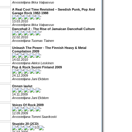
Arvostelijana Ilkka Valpasvuo
A Real Cool Time Revisited – Swedish Punk, Pop And
Garage Rock 1982-1988
13.03.2010
Arvostelijana Ilkka Valpasvuo
Dancehall 2 - The Rise of Jamaican Dancehall Culture
22.02.2010
Arvostelijana Tuomas Tiainen
Unleash The Power - The Finnish Heavy & Metal
Compilation 2009
14.02.2010
Arvostelijana Aleksi Leskinen
Pop & Rock Suomi Finland 2009
24.12.2009
Arvostelijana Jani Ekblom
Onnen laulut
14.11.2009
Arvostelijana Jani Ekblom
Voices Of Rock 2009
12.09.2009
Arvostelijana Tommi Saarikoski
Stupido 20 (2CD)