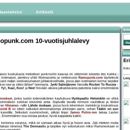
aastattelut
Artikkelit
Arti
mopunk.com 10-vuotisjuhlalevy
Artis
Eri
Koko
taisen koukukasta melodisen punkrockin kaavaa on sittemmin toistettu ties kuinka
t kotimaiset, pienlevy-yhtiö Woimasointu ja nettisivusto
Ramopunk.com
täyttelevät
Levy
vasti neljän seiskatuumaisen juhlakokoelmalla, jossa alan kotimainen kerma tarjoilee
oo-nee-ja sitten lähtee"-teemasta.
Jyrki Salmijärven
hienoilla
Rocket To Russia
-
ä
Yy!, Kaa!, Koo!
ja
Nee!
Kevään aikana julkaistavasta paketista kaksi ensimmäistä
annekset
, jonka tuskin todennäköinen kauhukuva
Hyökyaalto Helsinkiin
on ehkä
mmäisen seiskan iskevintä antia. Sopivalla tavalla rennosti vauhdikas ja tiiviisti
avan
Himanes
-rallin
Lähde mukaan
, jossa hyvä tekemisen meininki ja koukukkuus
eonid B
on sitten selkeästi demomaisempi arkistojen aarre, onhan
Tääkö on sun
asetilla. Selkeästi suomirockein, pitkän linjan
James Puhto-ren
lainaa Lasten
sa. Ensimmäinen osa nostaa peukut, hyviä kappaleita kaikki.
 kertonsa varassa, mikä on samaan aikaa hyvä ja huono asia. Jää mieleen mutta
lainasi nimensä
The Donnas
ilta ja tarjoilee nyt selostuksen miksi Ramoneskaan ei
imaa sieraimiin!