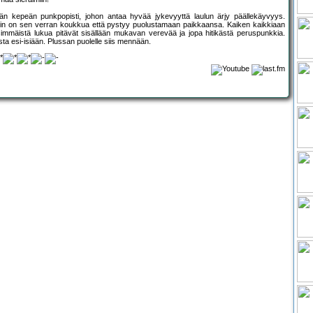
n kepeän punkpopisti, johon antaa hyvää jykevyyttä laulun ärjy päällekäyvyys.
äkin on sen verran koukkua että pystyy puolustamaan paikkaansa. Kaiken kaikkiaan
mmäistä lukua pitävät sisällään mukavan verevää ja jopa hitikästä peruspunkkia.
ta esi-isiään. Plussan puolelle siis mennään.