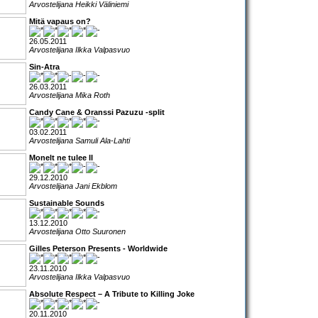
Arvostelijana Heikki Väliniemi
Mitä vapaus on?
26.05.2011
Arvostelijana Ilkka Valpasvuo
Sin-Atra
26.03.2011
Arvostelijana Mika Roth
Candy Cane & Oranssi Pazuzu -split
03.02.2011
Arvostelijana Samuli Ala-Lahti
Monelt ne tulee II
29.12.2010
Arvostelijana Jani Ekblom
Sustainable Sounds
13.12.2010
Arvostelijana Otto Suuronen
Gilles Peterson Presents - Worldwide
23.11.2010
Arvostelijana Ilkka Valpasvuo
Absolute Respect – A Tribute to Killing Joke
20.11.2010