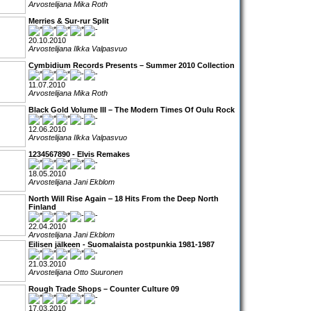
Arvostelijana Mika Roth
Merries & Sur-rur Split
20.10.2010
Arvostelijana Ilkka Valpasvuo
Cymbidium Records Presents – Summer 2010 Collection
11.07.2010
Arvostelijana Mika Roth
Black Gold Volume III – The Modern Times Of Oulu Rock
12.06.2010
Arvostelijana Ilkka Valpasvuo
1234567890 - Elvis Remakes
18.05.2010
Arvostelijana Jani Ekblom
North Will Rise Again ‒ 18 Hits From the Deep North
Finland
22.04.2010
Arvostelijana Jani Ekblom
Eilisen jälkeen - Suomalaista postpunkia 1981-1987
21.03.2010
Arvostelijana Otto Suuronen
Rough Trade Shops – Counter Culture 09
17.03.2010