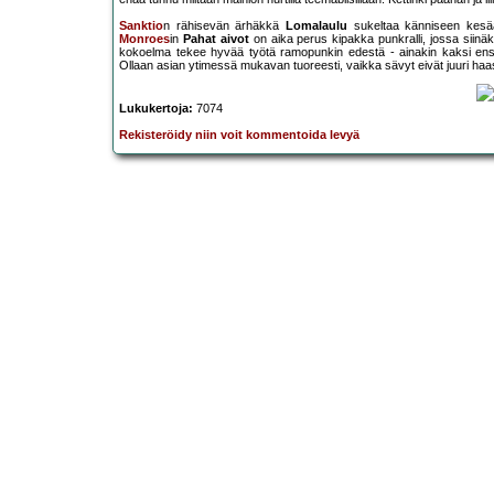
Sanktio
n rähisevän ärhäkkä
Lomalaulu
sukeltaa känniseen kesää
Monroes
in
Pahat aivot
on aika perus kipakka punkralli, jossa siin
kokoelma tekee hyvää työtä ramopunkin edestä - ainakin kaksi ensi
Ollaan asian ytimessä mukavan tuoreesti, vaikka sävyt eivät juuri haas
Lukukertoja:
7074
Rekisteröidy niin voit kommentoida levyä