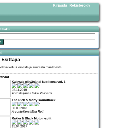
Kirjaudu
Rekisteröidy
|
stihaku
ti
 Esittäjiä
elmia koti-Suomesta ja suuresta maailmasta.
arviot
Kalevala elävänä tai kuolleena vol. 1
02.11.2019
Arvostelijana Heikki Väliniemi
The Rick & Morty soundtrack
30.09.2018
Arvostelijana Mika Roth
Rakka & Black Motor -split
15.04.2017