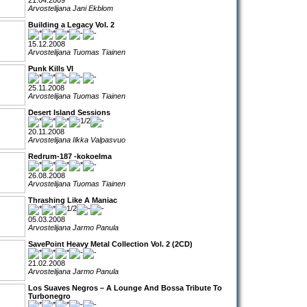
21.04.2009
Arvostelijana Jani Ekblom
Building a Legacy Vol. 2
15.12.2008
Arvostelijana Tuomas Tiainen
Punk Kills VI
25.11.2008
Arvostelijana Tuomas Tiainen
Desert Island Sessions
20.11.2008
Arvostelijana Ilkka Valpasvuo
Redrum-187 -kokoelma
26.08.2008
Arvostelijana Tuomas Tiainen
Thrashing Like A Maniac
05.03.2008
Arvostelijana Jarmo Panula
SavePoint Heavy Metal Collection Vol. 2 (2CD)
21.02.2008
Arvostelijana Jarmo Panula
Los Suaves Negros – A Lounge And Bossa Tribute To
Turbonegro