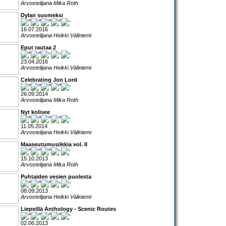
Arvostelijana Mika Roth
Dylan suomeksi
16.07.2016
Arvostelijana Heikki Väliniemi
Eput rautaa 2
23.04.2016
Arvostelijana Heikki Väliniemi
Celebrating Jon Lord
26.09.2014
Arvostelijana Mika Roth
Nyt kolisee
11.05.2014
Arvostelijana Heikki Väliniemi
Maaseutumusiikkia vol. II
15.10.2013
Arvostelijana Mika Roth
Puhtaiden vesien puolesta
08.09.2013
Arvostelijana Heikki Väliniemi
Liepeillä Anthology - Scenic Routes
02.06.2013