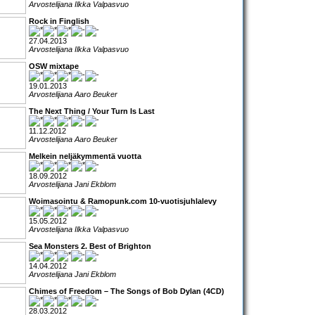
Arvostelijana Ilkka Valpasvuo
Rock in Finglish
27.04.2013
Arvostelijana Ilkka Valpasvuo
OSW mixtape
19.01.2013
Arvostelijana Aaro Beuker
The Next Thing / Your Turn Is Last
11.12.2012
Arvostelijana Aaro Beuker
Melkein neljäkymmentä vuotta
18.09.2012
Arvostelijana Jani Ekblom
Woimasointu & Ramopunk.com 10-vuotisjuhlalevy
15.05.2012
Arvostelijana Ilkka Valpasvuo
Sea Monsters 2. Best of Brighton
14.04.2012
Arvostelijana Jani Ekblom
Chimes of Freedom – The Songs of Bob Dylan (4CD)
28.03.2012