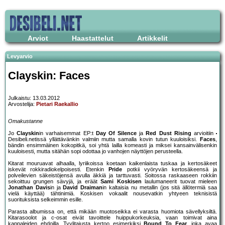
Arviot
Haastattelut
Artikkelit
Levyarvio
Clayskin: Faces
Julkaistu: 13.03.2012
Arvostelija:
Pietari Raekallio
Omakustanne
Jo
Clayskin
in varhaisemmat EP:t
Day Of Silence
ja
Red Dust Rising
arvioitiin
Desibeli.netissä yllättävänkin valmiin mutta samalla kovin tutun kuuloisiksi.
Faces
,
bändin ensimmäinen kokopitkä, soi yhtä lailla komeasti ja miksei kansainvälisenkin
kuuloisesti, mutta sitähän sopi odottaa jo vanhojen näyttöjen perusteella.
Kitarat mouruavat alhaalla, lyriikoissa koetaan kaikenlaista tuskaa ja kertosäkeet
iskevät rokkiradiokelpoisesti. Etenkin
Pride
potkii vyöryvän kertosäkeensä ja
polveilevien säkeistöjensä avulla äkkiä ja tarttuvasti. Soitossa raskaaseen rokkiin
sekoittuu grungen sävyjä, ja eräät
Sami Koskisen
laulumaneerit tuovat mieleen
Jonathan Davis
in ja
David Draiman
in kaltaisia nu metallin (jos sitä ällötermiä saa
vielä käyttää) tähtinimiä. Koskisen vokaalit nousevatkin yhtyeen teknisistä
suorituksista selkeimmin esille.
Parasta albumissa on, että mikään muotoseikka ei varasta huomiota sävellyksiltä.
Kitarasoolot ja c-osat eivät tavoittele huippukorkeuksia, vaan toimivat aina
kappaleiden ehdoilla. Tyylitajusta kertoo esimerkiksi
Bound To Fear
, joka avaa