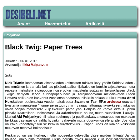
Arviot
Haastattelut
Artikkelit
Levyarvio
Black Twig: Paper Trees
Julkaistu: 06.01.2012
Arvostelija:
Ilkka Valpasvuo
Soliti
Nick Triani
n luotsaaman viime vuoden kotimaisen tulokas-levy-yhtiön Solitin vuoden
ensimmäinen ja samalla kolmas pitkäsoittoalbumijulkaisu on kenkiin tuijottelevaa mutta
reipasta melodista indiepoppia noiserockin mausteilla soittavan helsinkiläisen Black
Twigin debyytti. Isoon surinapopsoundiin ja säröjunnaavaan melodiavetoisuuteen
luottava nelikko on kasvanut vuosiensa saatossa, niin kuin asiaan kuuluu, mutta
Antti
Hurskaisen
puolentoista vuoden takaisessa
Swans et Tea
- EP:n
arviossa
osuvasti
tiivistämä määritelmä "Tunne perustuu rytmiin, vääjäämättömään jyräykseen, joka luo
oivan pohjan melodiselle kuljeskelulle" pätee yhä. Pohjalla on vahva virtaus, jonka
pinnalla kaarrellaan unelmoivasti. Ja aallonkorkeus on iso, mutta rauhallinen. Laulaja-
kitaristi
Aki Pohjankyrö
n ilmaisun pehmeys ja puolikuiskaava toteavuus tuo mukavan
herkkää vastapainoa välillä hyvinkin väkevälle mutta duurivoittoiselle jyrälle. Jos joku
on ehkä vähentynyt niin se kenkiin tuijottelevuus - Paper Trees on kaiken kaikkiaan
mukavan menevä kokonaisuus.
Keskiarvo on siis korkea, mutta nouseeko debyytiltä ylitse muiden hittejä? Ja jos
nousee, onko niillä mahdollisuuksia nousta myös muiden kuin indie-sisäpiiriläisten