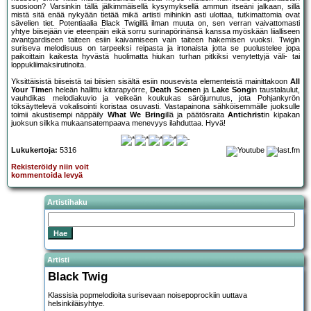
suosioon? Varsinkin tällä jälkimmäisellä kysymyksellä ammun itseäni jalkaan, sillä
mistä sitä enää nykyään tietää mikä artisti mihinkin asti ulottaa, tutkimattomia ovat
sävelien tiet. Potentiaalia Black Twigillä ilman muuta on, sen verran vaivattomasti
yhtye biisejään vie eteenpäin eikä sorru surinapörinänsä kanssa myöskään liialliseen
avantgardiseen taiteen esiin kaivamiseen vain taiteen hakemisen vuoksi. Twigin
suriseva melodisuus on tarpeeksi reipasta ja irtonaista jotta se puolustelee jopa
paikoittain kaikesta hyvästä huolimatta hiukan turhan pitkiksi venytettyjä väli- tai
loppukliimaksirutinoita.
Yksittäisistä biiseistä tai biisien sisältä esiin nousevista elementeistä mainittakoon
All
Your Time
n heleän hallittu kitarapyörre,
Death Scene
n ja
Lake Song
in taustalaulut,
vauhdikas melodiakuvio ja veikeän koukukas säröjurnutus, jota Pohjankyrön
töksäyttelevä vokalisointi koristaa osuvasti. Vastapainona sähköisemmälle juoksulle
toimii akustisempi näppäily
What We Bring
illä ja päätösraita
Antichrist
in kipakan
juoksun silkka mukaansatempaava menevyys ilahduttaa. Hyvä!
Lukukertoja:
5316
Rekisteröidy niin voit
kommentoida levyä
Artistihaku
Artisti
Black Twig
Klassisia popmelodioita surisevaan noisepoprockiin uuttava
helsinkiläisyhtye.