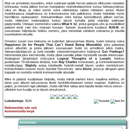
Muir on armoitettu muusikko, enkä suinkaan epäile herran päässä vilkkuvien visioiden
kirkkautta, mutta jälleen kerran huivipäinen ristiretkeläisemme sortuu helmasyntiinsä.
Liika on liikaa, ja reilun tunnin sekä viidentoista raidan mittainen annos Muirin
mutkikkaassa maailmassa on kokemuksena toki palkitseva, mutta hetkittäin myös
harmillisen epätasainen. Kirkkaimmillaan mies loistaa luonnollisesti jälleen kerran,
mutta viidennes materiaalista tuntuu täysin turhalta ja/tai väärään paikkaan
päätyneeltä. Otetaan esimerkiksi vaikka
What It Is!
, jonka gangsta uho ja musiikilliset
palaset eivät vain istu mukaan kuvaan. Samoin avauksena kuultava
M.M.M.
on
suorastaan hälyttävän heikko numero, joka menettää vähäiset voimansa jo toisella
kuuntelukierroksella.
Onneksi suurin osa kiekosta on kuitenkin takuuvarmaa Muiria, kuten toisena soiva
Happiness (Is for People That Can´t Stand Being Miserable)
, joka palauttaa
uskon albumiin, ja jonka jälkeen seuraavaan hutiin on armollisen pitkä matka.
Vatsanvääntöjazzin ja funk-metallin yhteentörmäykseksi kääntyvä
Got Feelings?
hämmentää joka kierroksella, mutta pitää samalla jollain mystisellä tavalla otteessaan.
Analogisen lämpimästi möyryävä
Logical Thoughts of a Lunatic
hehkuu
puolestaan 70-lukulaista lämpöä, kuin
Ray Charles
konsanaan, ja korkeaoktaaninen
metalliryöppy
Slightly
antaa käsitteelle hybridi-metalli täysin uuden merkityksen.
Kohokohdaksi nousee myös Suicidal Tencencies -laina
Alone
, jossa jo alkujaan upea
kappale on nostettu entistä komeammalle alustalle.
Mike ei päästä kuulijoitaan helpolla, mutta mikäli miehen kiero maailma kiehtoo, on
tämä uusi albumi takuuvarma tiketti henkilökohtaiseen onnen maahan. Kaikkea on
paljon, ja monesti rajat ylitetään, mutta silti Muir taitaa aina lopulta tietää missä seisoo –
silloinkin kun kuulija on jo täysin eksyksissä.
Lukukertoja:
3526
Rekisteröidy niin voit
kommentoida levyä
Artistihaku