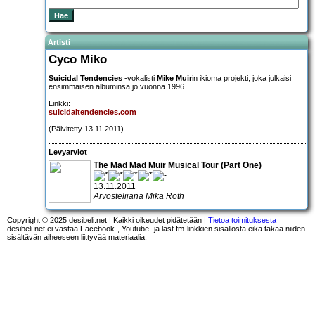
Artisti
Cyco Miko
Suicidal Tendencies
-vokalisti
Mike Muir
in ikioma projekti, joka julkaisi
ensimmäisen albuminsa jo vuonna 1996.
Linkki:
suicidaltendencies.com
(Päivitetty 13.11.2011)
Levyarviot
The Mad Mad Muir Musical Tour (Part One)
13.11.2011
Arvostelijana Mika Roth
Copyright © 2025 desibeli.net | Kaikki oikeudet pidätetään |
Tietoa toimituksesta
desibeli.net ei vastaa Facebook-, Youtube- ja last.fm-linkkien sisällöstä eikä takaa niiden
sisältävän aiheeseen liittyvää materiaalia.