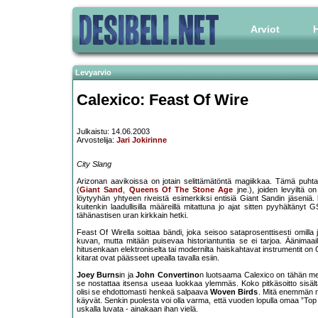
Arviot
H
Levyarvio
Calexico: Feast Of Wire
Julkaistu: 14.06.2003
Arvostelija:
Jari Jokirinne
City Slang
Arizonan aavikoissa on jotain selittämätöntä magiikkaa. Tämä puhtaa
(
Giant Sand
,
Queens Of The Stone Age
jne.), joiden levyiltä 
löytyyhän yhtyeen riveistä esimerkiksi entisiä Giant Sandin jäseniä.
kuitenkin laadullisilla määreillä mitattuna jo ajat sitten pyyhältäny
tähänastisen uran kirkkain hetki.
Feast Of Wirella soittaa bändi, joka seisoo sataprosenttisesti omilla 
kuvan, mutta mitään puisevaa historiantuntia se ei tarjoa. Äänimaailm
hitusenkaan elektroniselta tai modernilta haiskahtavat instrumentit on Ca
kitarat ovat päässeet upealla tavalla esiin.
Joey Burns
in ja
John Convertino
n luotsaama Calexico on tähän men
se nostattaa itsensa useaa luokkaa ylemmäs. Koko pitkäsoitto sisältää
olisi se ehdottomasti henkeä salpaava
Woven Birds
. Mitä enemmän m
käyvät. Senkin puolesta voi olla varma, että vuoden lopulla omaa ”Top k
uskalla luvata - ainakaan ihan vielä.