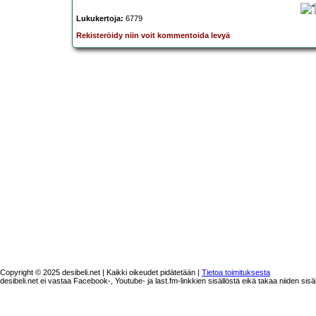
Lukukertoja:
6779
Rekisteröidy niin voit kommentoida levyä
Copyright © 2025 desibeli.net | Kaikki oikeudet pidätetään |
Tietoa toimituksesta
desibeli.net ei vastaa Facebook-, Youtube- ja last.fm-linkkien sisällöstä eikä takaa niiden sisä