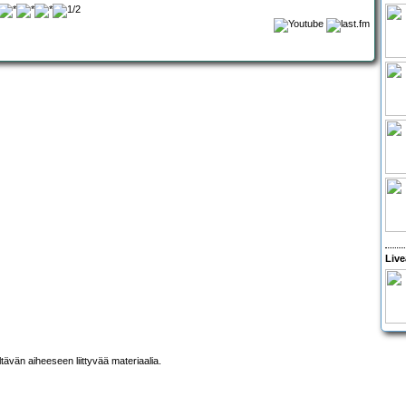
Live
ltävän aiheeseen liittyvää materiaalia.