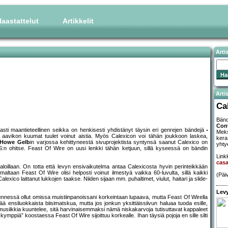
aastattelut
Artikkelit
Arti
Artis
Ca
Bänd
Con
sti maantieteellinen seikka on henkisesti yhdistänyt täysin eri genrejen bändejä
Meks
on aavikon kuumat tuulet voinut aistia. Myös Calexicon voi tähän joukkoon laskea,
kera
Howe Gelb
in varjossa kehittyneestä sivuprojektista syntynsä saanut Calexico on
yhty
t GS:n ohitse. Feast Of Wire on uusi lenkki tähän ketjuun, sillä kyseessä on bändin
Linkk
cas
jaloillaan. On totta että levyn ensivaikutelma antaa Calexicosta hyvin perinteikkään
altaan Feast Of Wire olisi helposti voinut ilmestyä vaikka 60-luvulta, sillä kaikki
(Päi
lexico laittanut lukkojen taakse. Niiden sijaan mm. puhaltimet, viulut, haitari ja slide-
Levy
nessä ollut omissa muistiinpanoissani korkeintaan lupaava, mutta Feast Of Wirella
 ensiluokkaista biisimatskua, mutta jos jonkun yksittäissiivun haluaa tuoda esille,
usiikkia kuuntelee, sitä harvinaisemmaksi nämä niskakarvoja tutisuttavat kappaleet
ymppiä” koostaessa Feast Of Wire sijoittuu korkealle. Ihan täysiä pojoja en sille silti