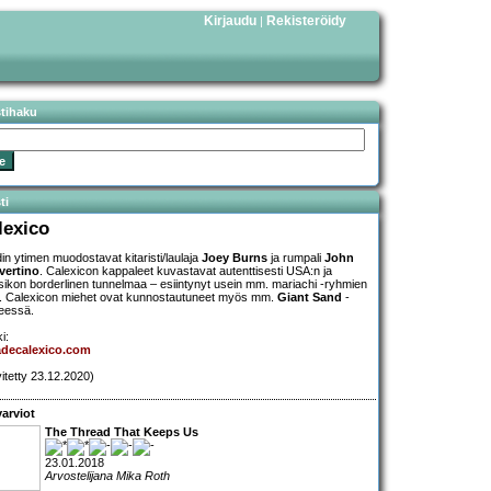
Kirjaudu
Rekisteröidy
|
stihaku
ti
lexico
in ytimen muodostavat kitaristi/laulaja
Joey Burns
ja rumpali
John
vertino
. Calexicon kappaleet kuvastavat autenttisesti USA:n ja
ikon borderlinen tunnelmaa – esiintynyt usein mm. mariachi -ryhmien
. Calexicon miehet ovat kunnostautuneet myös mm.
Giant Sand
-
eessä.
i:
adecalexico.com
vitetty 23.12.2020)
arviot
The Thread That Keeps Us
23.01.2018
Arvostelijana Mika Roth