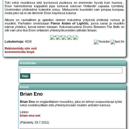
Toki sekä musiikissa että lyyrisessä puolessa on enemmän hyvää kuin huonoa ,
Enon hahmottomat kappaleet jopa tuntuvat tukevan Hollandin vapaata rytmittely.
Useimmiten yhdistelmä kuitenkin ontuu. Mieluummin kuuntelisi vain jompaa kumpaa,
mutta joko-tai ei ole liiemmin Enon käytössä kulunut.
Albumi on rauhallinen ja ajatellun oloinen kokoelma yrityksiä yhdistää runous ja
musiikki. Parhaiten onnistutaan
Fierce Aisles of Light
illa, jossa sanat ja musiikki
tulevat yhdeksi, luovat toinen toisiaan. Kokonaisuutena Drums Between The Bells on
silti vain yksi lisä Enon erilaisten yhteistyökuvioiden pitkään listaan.
Lukukertoja:
4026
Rekisteröidy niin voit
kommentoida levyä
Artistihaku
Artisti
Brian Eno
Brian Eno
on englantilainen muusikko, joka on tehnyt uraauurtavaa työtä
sekä soololevyillään että yhteistyössään muiden artistien kanssa.
Linkki:
brian-eno.net
(Päivitetty 29.7.2011)