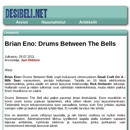
Arviot
Haastattelut
Artikkelit
Levyarvio
Brian Eno: Drums Between The Bells
Julkaistu: 29.07.2011
Arvostelija:
Jani Ekblom
Warp
Brian Eno
n Drums Between Bells sopii mukavasti viimevuotisen
Small Craft On A
Milk Sea
n vanaveteen, perään kellumaan. Tarjolla on 16 biisiä elektronista
taidemusiikkia, jonka päälle eri äänet lausuvat brittirunoilija
Rick Holland
in tekstejä.
Hollandin runot ja niiden tulkinnat ovat vähintään mielenkiintoisia, mutta niiden paikka
Enon musiikissa on väärä.
Drums Between The Bell olisi paljon parempi ilman ihmisääniä. Enon musiikkiin ei
kovin usein tunnu sopivan laulaminen, eikä siihen oikein sovi lausuminenkaan.
Tietämättä levyn tekoprosessista tuon taivaallista, tuntuu kuin Eno yrittäisi täyttää
sanojen väliin ja taakse jäävää tyhjää tilaa. Ei runoille tarvitse niin tehdä.
Eno on tietenkin usein viihtynyt taustalla, ja niin hänen roolinsa on nytkin melko
huomaamaton. Äänimaisemointi liikkuu tyylillisesti laajalla alalla tuottaen vapaasti
leijuvaa ambientia, sykkivää elektroa ja kauneutta, jonka puhkaisee vain
monotonisesti tekstejä lausuvat äänet.