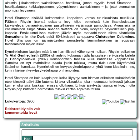
albumin julkaiseminen walesilaisessa hotellissa, jonne myytiin Hotel Shampoo -
hotellipaketteja keikkalippuineen, yöpymisineen, aamiaisineen – ja, jottei olennainen
unohtuisi, levyineen.
Hotel Shampoo sisältää kolmentoista kappaleen verran tutunkuuloista musiikkia.
Pääosin Rhysin itsensä soittama levy leijuu eetterissä kuin ihastuksissaan
kärvistelevä banaanikärpänen pastellivärein värjätyssä pumpulissa. Avausraita ja
ensimmäinen single
Shark Ridden Waters
on hieno, kevyesti psykedeelinen pop-
kappale. Ensikuunteluissa mieleen jäävät myös mariachi-torvin silattu täsmäisku
Sensations in the Dark
sekä 60-lukuisesti tamppaava
Christopher Columbus
.
Hotel Shampoo on ääninäytteiden perusteella lämminhenkinen ja sopivasti
taianomainen majoitusliike.
Kymrinkielisten laulujen määrä on harmillisesti vähentynyt nollaan. Rhysin esikoinen
Yr Atal Genhedlaeth
(2005) oli laulettu kokonaan tällä fantastisen erikoisella kielellä
ja
Candylion
illakin (2007) konsonanttien tanssia kuuli kahdessa kappaleessa.
Sanoista on nyt mahdollista saada jotain tolkkua, mutta tilaisuuden käyttämättä
jättäminen harmittaa. Kymrinkielinen kevytpsykedeliapop on yhtä hieno idea kuin... no,
kymrinkielinen kevytpsykedeliapop on hieno idea.
Hotel Shampoo on kuin kaapin perukoilta löytynyt sen-hieman-erikoisen-sukulaistädin
eteerisimpinä päivinään kutoma kirjava villasukka, joka muotoutuu hetkessä jalkaan
kuin ei olisi siitä koskaan erossa ollutkaan. Erikoisräjäytystä tajunta ei koe, mutta
Rhysin pop kutittelee hermostoa tälläkin kertaa sopivalla tatsilla.
Lukukertoja:
3906
Rekisteröidy niin voit
kommentoida levyä
Artistihaku