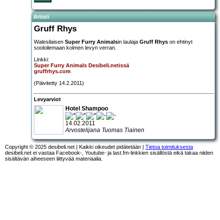
Artisti
Gruff Rhys
Walesilaisen
Super Furry Animals
in laulaja
Gruff Rhys
on ehtinyt
sooloilemaan kolmen levyn verran.
Linkki:
Super Furry Animals Desibeli.netissä
gruffrhys.com
(Päivitetty 14.2.2011)
Levyarviot
Hotel Shampoo
14.02.2011
Arvostelijana Tuomas Tiainen
Copyright © 2025 desibeli.net | Kaikki oikeudet pidätetään |
Tietoa toimituksesta
desibeli.net ei vastaa Facebook-, Youtube- ja last.fm-linkkien sisällöstä eikä takaa niiden
sisältävän aiheeseen liittyvää materiaalia.