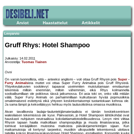
Arviot
Haastattelut
Artikkelit
Levyarvio
Gruff Rhys: Hotel Shampoo
Julkaistu: 14.02.2011
Arvostelija:
Tuomas Tiainen
Ovni
On varsin luonnollista, että – anteeksi anglismi – voit ottaa Gruff Rhysin pois
Super
Furry Animals
ista muttet voi ottaa Super Furry Animalsia pois Gruff Rhysistä.
Yhtyekeulakuvien soololevyt tapaavat useimmiten muistuttamaan emolauman
tekemisiä milloin enemmän, milloin vähemmän, eikä Rhys kolmannella
sooloalbumillaan ole poikkeus tässä jatkumossa. Eri asia toki on, onko sillä mitään
väliä. Super Furry Animals on parhaimmillaan kutkuttavan hyvää popmusiikkia
omaleimaisesti esitettynä eikä yhtyeen keskinkertaisempi tuotantokaan kehnoa ole.
Ja sama lämpö ja kekseliäisyys hehkuu myös laulusolistinsa omassa musiikissa.
Aivan tavallisesta laulaja–lauluntekijämateriaalista ei tämän keskieksentrisen
walesilaisen tekemisissä ole kyse. Päinvastoin, jo Hotel Shampoon lähtökohdat ovat
hauskasti nuhjuisen neutraalissa kokolattiamattotodellisuudessa. Levyn nimi viittaa
Rhysin tapaan haalia matkoiltaan shampoopulloja ja muuta ilmaistavaraa, jotka
toimivat kerääjälleen muistoina matkoista päiväkirjamerkintöjen sijaan. Kun
matkamuistoja oli kertynyt tarpeeksi, musiikin ulkopuolelle tekemisensä ulottava
taiteilija kokosi ilmaistavarakasoistaan Hotel Shampoo -installaation. Konseptiin kuului