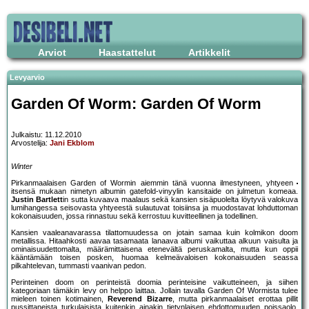
Arviot
Haastattelut
Artikkelit
Levyarvio
Garden Of Worm: Garden Of Worm
Julkaistu: 11.12.2010
Arvostelija:
Jani Ekblom
Winter
Pirkanmaalaisen Garden of Wormin aiemmin tänä vuonna ilmestyneen, yhtyeen
itsensä mukaan nimetyn albumin gatefold-vinyylin kansitaide on julmetun komeaa.
Justin Bartlett
in sutta kuvaava maalaus sekä kansien sisäpuolelta löytyvä valokuva
lumihangessa seisovasta yhtyeestä sulautuvat toisiinsa ja muodostavat lohduttoman
kokonaisuuden, jossa rinnastuu sekä kerrostuu kuvitteellinen ja todellinen.
Kansien vaaleanavarassa tilattomuudessa on jotain samaa kuin kolmikon doom
metallissa. Hitaahkosti aavaa tasamaata lanaava albumi vaikuttaa alkuun vaisulta ja
ominaisuudettomalta, määrämittaisena etenevältä peruskamalta, mutta kun oppii
kääntämään toisen posken, huomaa kelmeävaloisen kokonaisuuden seassa
pilkahtelevan, tummasti vaanivan pedon.
Perinteinen doom on perinteistä doomia perinteisine vaikutteineen, ja siihen
kategoriaan tämäkin levy on helppo laittaa. Jollain tavalla Garden Of Wormista tulee
mieleen toinen kotimainen,
Reverend Bizarre
, mutta pirkanmaalaiset erottaa pillit
pussittaneista turkulaisista kuitenkin ainakin tietynlaisen ehdottomuuden poissaolo.