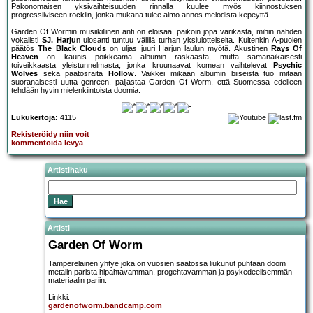
Pakonomaisen yksivaihteisuuden rinnalla kuulee myös kiinnostuksen
progressiiviseen rockiin, jonka mukana tulee aimo annos melodista kepeyttä.
Garden Of Wormin musiikillinen anti on eloisaa, paikoin jopa värikästä, mihin nähden
vokalisti
SJ. Harju
n ulosanti tuntuu välillä turhan yksiulotteiselta. Kuitenkin A-puolen
päätös
The Black Clouds
on uljas juuri Harjun laulun myötä. Akustinen
Rays Of
Heaven
on kaunis poikkeama albumin raskaasta, mutta samanaikaisesti
toiveikkaasta yleistunnelmasta, jonka kruunaavat komean vaihtelevat
Psychic
Wolves
sekä päätösraita
Hollow
. Vaikkei mikään albumin biiseistä tuo mitään
suoranaisesti uutta genreen, paljastaa Garden Of Worm, että Suomessa edelleen
tehdään hyvin mielenkiintoista doomia.
Lukukertoja:
4115
Rekisteröidy niin voit
kommentoida levyä
Artistihaku
Artisti
Garden Of Worm
Tamperelainen yhtye joka on vuosien saatossa liukunut puhtaan doom
metalin parista hipahtavamman, progehtavamman ja psykedeelisemmän
materiaalin pariin.
Linkki:
gardenofworm.bandcamp.com