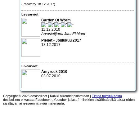
(Päivitetty 18.12.2017)
Levyarviot
Garden Of Worm
11.12.2010
Arvostelijana Jani Ekblom
Pienet - Joulukuu 2017
18.12.2017
Livearviot
Ämyrock 2010
03.07.2010
Copyright © 2025 desibeli.net | Kaikki oikeudet pidätetään |
Tietoa toimituksesta
desibeli.net ei vastaa Facebook-, Youtube- ja last.fm-linkkien sisällöstä eikä takaa niiden
sisältävän aiheeseen liittyvää materiaalia.