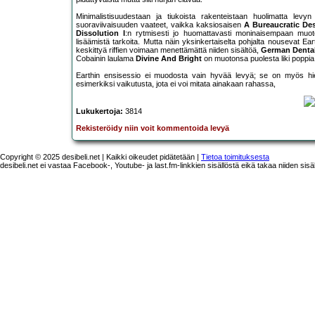
Minimalistisuudestaan ja tiukoista rakenteistaan huolimatta levyn
suoraviivaisuuden vaateet, vaikka kaksiosaisen
A Bureaucratic De
Dissolution I
:n rytmisesti jo huomattavasti moninaisempaan mu
lisäämistä tarkoita. Mutta näin yksinkertaiselta pohjalta nousevat Eart
keskittyä riffien voimaan menettämättä niiden sisältöä,
German Denta
Cobainin laulama
Divine And Bright
on muotonsa puolesta liki poppia
Earthin ensisessio ei muodosta vain hyvää levyä; se on myös hieno
esimerkiksi vaikutusta, jota ei voi mitata ainakaan rahassa,
Lukukertoja:
3814
Rekisteröidy niin voit kommentoida levyä
Copyright © 2025 desibeli.net | Kaikki oikeudet pidätetään |
Tietoa toimituksesta
desibeli.net ei vastaa Facebook-, Youtube- ja last.fm-linkkien sisällöstä eikä takaa niiden sisä