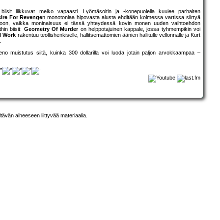
 biisit liikkuvat melko vapaasti. Lyömäsoitin ja -konepuolella kuulee parhaiten
sire For Revenge
n monotoniaa hipovasta alusta ehditään kolmessa vartissa siirtyä
otoon, vaikka moninaisuus ei tässä yhteydessä kovin monen uuden vaihtoehdon
hin biisit:
Geometry Of Murder
on helppotajuinen kappale, jossa tyhmempikin voi
l Work
rakentuu teollishenkiselle, hallitsemattomien äänien hallitulle vellonnalle ja Kurt
.
 muistutus siitä, kuinka 300 dollarilla voi luoda jotain paljon arvokkaampaa –
ltävän aiheeseen liittyvää materiaalia.