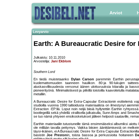
Arviot
H
Levyarvio
Earth: A Bureaucratic Desire for
Julkaistu: 10.11.2010
Arvostelija:
Jani Ekblom
Southern Lord
En tiedä muistetaanko
Dylan Carson
paremmin Earthin perustaja
kuolemattomuuden taanneen haulikon. 80-ja 90-lukujen taittees
aluskasvillisuudesta versonut äänen ulottuvuuksia kitaralla ja bas
pioneerityönä. Minimalistisesti ja pitkillä toistoilla kaavoitetulla mata
metalliin.
A Bureaucratic Desire for Extra-Capsular Extractionin esittelemä v
studioilla vuonna 1990 taltioidusta materiaalista on ilmestynyt aiemm
Extraction -EP:llä. Loput noin neljä biisiä hyllytettiin Earthin ryht
bootlegeillä sekä yhdellä virallisella julkaisulla, Sunn Amps and Smas
se tuo nämä yhtyeen ensikosketukset jälleen helposti saataville, remas
Earthin materiaaliin tutustuneille tämä ensimmäiseksi albumiksi aiottu
ole millään tavalla pettymys. Vaikka biisien äänittämisestä on melkei
täysi-ikäinen, ei A Bureaucratic Desire for Extra Capsular Extractioni
basistin
Joe Preston
in, toista bassoa ja perkussioita hoitaneen
Da
pidättyväistä mutta silti hurjan elävää.