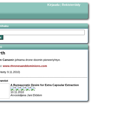
Kirjaudu
Rekisteröidy
|
stihaku
ti
rth
an Carson
in johtama drone-doomin pioneeriyhtye.
ki:
www.thronesanddominions.com
vitetty 9.11.2010)
arviot
A Bureaucratic Desire for Extra Capsular Extraction
10.11.2010
Arvostelijana Jani Ekblom