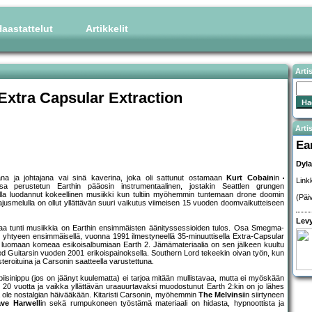
aastattelut
Artikkelit
Arti
 Extra Capsular Extraction
Artis
Ea
Dyl
na ja johtajana vai sinä kaverina, joka oli sattunut ostamaan
Kurt Cobain
in
Link
sa perustetun Earthin pääosin instrumentaalinen, jostakin Seattlen grungen
solla luodannut kokeellinen musiikki kun tultiin myöhemmin tuntemaan drone doomin
(Päi
lataajusmelulla on ollut yllättävän suuri vaikutus viimeisen 15 vuoden doomvaikutteiseen
Levy
ajaa tunti musiikkia on Earthin ensimmäisten äänityssessioiden tulos. Osa Smegma-
in yhtyeen ensimmäisellä, vuonna 1991 ilmestyneellä 35-minuuttisella Extra-Capsular
yessä luomaan komeaa esikoisalbumiaan Earth 2. Jämämateriaalia on sen jälkeen kuultu
hed Guitarsin vuoden 2001 erikoispainoksella. Southern Lord tekeekin oivan työn, kun
teroituina ja Carsonin saatteella varustettuna.
 biisinippu (jos on jäänyt kuulematta) ei tarjoa mitään mullistavaa, mutta ei myöskään
n 20 vuotta ja vaikka yllättävän uraauurtavaksi muodostunut Earth 2:kin on jo lähes
lla ole nostalgian häivääkään. Kitaristi Carsonin, myöhemmin
The Melvins
iin siirtyneen
ve Harwell
in sekä rumpukoneen työstämä materiaali on hidasta, hypnoottista ja