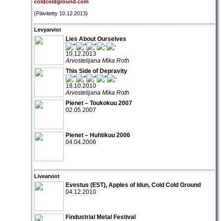
coldcoldground.com
(Päivitetty 10.12.2013)
Levyarviot
Lies About Ourselves
10.12.2013
Arvostelijana Mika Roth
This Side of Depravity
18.10.2010
Arvostelijana Mika Roth
Pienet – Toukokuu 2007
02.05.2007
Pienet – Huhtikuu 2006
04.04.2006
Livearviot
Evestus (EST), Apples of Idun, Cold Cold Ground
04.12.2010
Findustrial Metal Festival