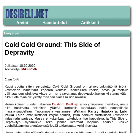
Arviot
Haastattelut
Artikkelit
Levyarvio
Cold Cold Ground: This Side of
Depravity
Julkaistu: 18.10.2010
Arvostelija:
Mika Roth
Osasto-A
Kuusi vuotta sitten perustettu Cold Cold Ground on tehnyt tinkimätöntä työtä
kotimaisen industrialin kapealla kentällä. Koneellisen rockin, hevin ja metallin
välimaastoon sijoittuva yhtye on nyt saavuttanut debyyttipitkäsoiton virstanpylvään,
eikä tuota rajaa ole ylitetty missään nimessä liian aikaisin.
Reilun kolmen vuoden takainen
Custom Built ep
antoi jo lupaavia merkkejä, mutta
siitä huolimatta esikoinen yllättää korkealla laadullaan sekä soundillisella
massiivisuudellaan. Tuotannosta vastanneet
Waltari
n
Kärtsy Hatakka
ja
Lab
in
Pekka Laine
ovat loihtineet levylle soundit, jotka hakevat vertaisiaan kotimaisen
industrialin parissa. Massa ei kuitenkaan tukehduta itse kappaleita, ja This Side of
Depravityn dynamiikka sekä jännite kestävät loppuun saakka, vaikka
vauhdikkaimmissa vetäisyissä lievää tukkoisuutta voikin havaita.
Usein debyyteille päätyvät demojen parhaat palat höystettynä parilla uudella biisillä,