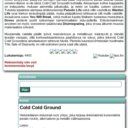
onneksi tilanne ei ole tämä Cold Cold Groundin kohdalla. Ainoastaan kolme kappaletta
on kelpuutettu mukaan aiemmilta julkaisuilta, ja nekin on kaulittu uuteen uskoon.
Tutuista kipaleista aiempaa ahdistuneempi
Pseudo Life
sekä villin vauhdikas
Warden
Life
ovat kiekon terävämpää päätä, mutta pääpalkinnot lohkeavat silti muille raidoille.
Avauksena soiva
You Will Break
, sekä mutkan kautta Waltarin tuotantoa muistuttava
Doves
pistävät puntit tutisemaan tuimemmallakin indu-poliisilla. Erikoismaininnan
arvoinen on myös seesteinen päätösraita
Disintegrating
, joka eroaa albumin muusta
materiaalista selvästi.
Muutamalla raidalla päälle lyövä massiivisuus ja metallisuus kääntyvät jo bändiä
itseään vastaan, sillä korkeaoktaanisessa paahdossa ne sävyt, jotka tekevät Cold
Cold Groundista ainutlaatuisen tahtovat hävitä. Pienistä kauneusvirheistään huolimatta
This Side of Depravity on silti esikoinen josta sopii olla ylpeä.
Lukukertoja:
4443
Rekisteröidy niin voit
kommentoida levyä
Artistihaku
Artisti
Cold Cold Ground
Helsinkiläinen industrial-rock yhtye, joka tarjoaa tinkimätöntä konemättöä
jostain rockin, alternativen ja metallin välimaastosta.
Linkki: