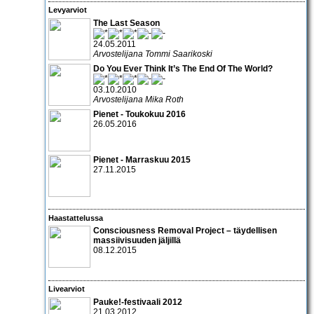
Levyarviot
The Last Season
24.05.2011
Arvostelijana Tommi Saarikoski
Do You Ever Think It’s The End Of The World?
03.10.2010
Arvostelijana Mika Roth
Pienet - Toukokuu 2016
26.05.2016
Pienet - Marraskuu 2015
27.11.2015
Haastattelussa
Consciousness Removal Project – täydellisen
massiivisuuden jäljillä
08.12.2015
Livearviot
Pauke!-festivaali 2012
21.03.2012