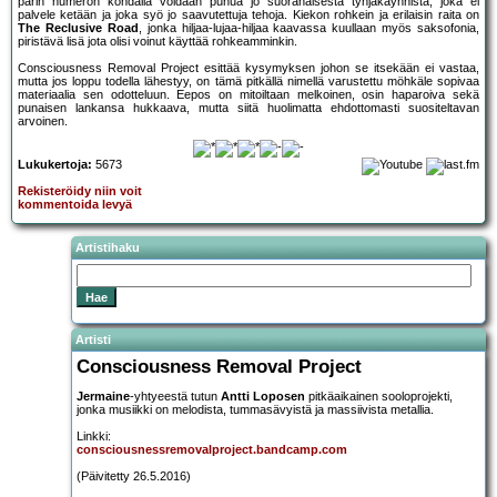
parin numeron kohdalla voidaan puhua jo suoranaisesta tyhjäkäynnistä, joka ei
palvele ketään ja joka syö jo saavutettuja tehoja. Kiekon rohkein ja erilaisin raita on
The Reclusive Road
, jonka hiljaa-lujaa-hiljaa kaavassa kuullaan myös saksofonia,
piristävä lisä jota olisi voinut käyttää rohkeamminkin.
Consciousness Removal Project esittää kysymyksen johon se itsekään ei vastaa,
mutta jos loppu todella lähestyy, on tämä pitkällä nimellä varustettu möhkäle sopivaa
materiaalia sen odotteluun. Eepos on mitoiltaan melkoinen, osin haparoiva sekä
punaisen lankansa hukkaava, mutta siitä huolimatta ehdottomasti suositeltavan
arvoinen.
Lukukertoja:
5673
Rekisteröidy niin voit
kommentoida levyä
Artistihaku
Artisti
Consciousness Removal Project
Jermaine
-yhtyeestä tutun
Antti Loposen
pitkäaikainen sooloprojekti,
jonka musiikki on melodista, tummasävyistä ja massiivista metallia.
Linkki:
consciousnessremovalproject.bandcamp.com
(Päivitetty 26.5.2016)