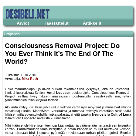
Arviot
Haastattelut
Artikkelit
Levyarvio
Consciousness Removal Project: Do
You Ever Think It’s The End Of The
World?
Julkaistu: 03.10.2010
Arvostelija:
Mika Roth
Onko maailmanloppu jo aivan nurkan takana? Siinä kysymys, joka on vaivannut
ihmistä luola-ajoista lähtien.
Antti Loposen
sooloprojekti Consciousness Removal
Project esittää kysymyksen massiivisen post-metallin säestyksellä niin, että
jykevimmänkin talon kivijalka tärisee.
Albumilta löytyy viisi biisiä jotka reilun kolmen vartin ajan möyrivät ja murisevat lähinnä
matalataajuuksilla. Massiivista, verkkaista ja tummaa riffittelyä väritetään siellä täällä
hiljaisemmilla suvantokohdilla, jotka paljastavat että ainakin
Neurosis
ja
Cult of Luna
taitavat olla Loposelle mieluista kuunneltavaa.
Mihinkään ei ole kiire, joten teemoja käännetään ja väännetään hartaasti sen toisenkin
kerran. Parhaimmillaan tämä kerryttää ja antaa kappaleille muurit murtavaa voimaa,
mutta toisinaan biisit juuttuvat pyörimään kuviossaan turhan pitkiksi ajoiksi. Etenkin