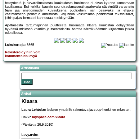
heleydestä ja akvarellimaisesta kuulaudesta huolimatta ei aivan kykene lumoamaan
kuulijaansa. Esimerkiksi kauniin soundtrackmaisesti tapailevalla sävelmällä varustettu
5am
jää unettomuuden kuvauksena puolitiehen, liian osaavaksi ja ehjäksi
vastatakseen pedattua ahdistusta. Valjuhkoa vaikutelmaa pönkittävät tekstisisällöt,
joihin paljas formaatti kannustaa keskittymään.
Ajoittaisesta tarttumapinnan puutteesta huolimatta Klaara kuulostaa debyytillään
hyvässä mielessä valmiilta ja itsetietoiselta. Astetta särmikkäämmin kirjoitettua jatkoa
odotellessa.
Lukukertoja:
3665
Rekisteröidy niin voit
kommentoida levyä
Artistihaku
Artisti
Klaara
Laura Lehtola
n laulujen ympärille rakentuva jazzpop-henkinen orkesteri.
Linkki:
myspace.com/klaara
(Päivitetty 26.9.2010)
Levyarviot