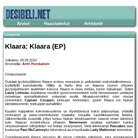
Arviot
Haastattelut
Artikkelit
Levyarvio
Klaara: Klaara (EP)
Julkaistu: 26.09.2010
Arvostelija:
Antti Hurskainen
Omakustanne
Oululais-jyväskyläläinen Klaara erottuu massasta jo pelkästään esikoistallenteensa
tyylitellyllä kansitaiteella. Hillitty ja hiottu ilme on linjassa nuoren yhtyeen
jazzpopahtavien laulelmien kanssa. Klaara ei osaa meluta, tuskin haluakaan. Solisti
Laura Lehtola
n kirjoittama musiikki pyrkii ennemminkin kohti hienostuneen uneliasta
tunnelmaa ammattitaitoisen soitannan avulla. Aikalaisverrokiksi voisi nostaa
esimerkiksi
Captain Cougar
in kirkkaan herkistelyn, joskin Klaara soi hiukan
pienieleisemmin, teekuppiin puhallellen.
Kuuden kappaleen kokonaisuudesta on löydettävissä kaksi pääsuuntaa: yhtäällä
verkkaiset ja piano-orientoituneet maalailut, toisaalla vauhdikkaammat ilottelut.
Jälkimmäisellä osastolla yhtye tuntuu hiukan tehokkaammin saavan oman äänensä
auki. Klaaran kontekstissa vihainen
Nevernever
osoittaa parhaiten kuinka
virtuoosimaisen kiihdyttelyn voi hoitaa sivistyneesti. Vielä leikkisämpi
Pancakes
taas
kuulostaa
Paul McCartney
lta tekemässä jazzmusikaalia
Lady Madonna
n teemoista.
Tunnelmoivampi Klaara perustuu liki täysin Lehtolan tulkintaan, joka ansiokkaasta