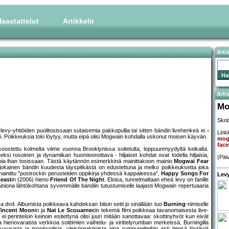
aastattelut
Artikkelit
Arti
Artis
Mo
Skot
evy-yhtiöiden puolitosissaan sutaisemia pakkopullia tai sitten bändin livehenkeä ei
Linkk
ti. Poikkeuksia toki löytyy, mutta eipä olisi Mogwain kohdalla uskonut moisen käyvän.
mog
fac
ostettu kolmelta viime vuonna Brooklynissa soitetulta, loppuunmyydyltä keikalta.
eksi rosoinen ja dynamiikan huomioonottava - hiljaiset kohdat ovat todella hiljaisia,
(Päi
lppia ihan tosissaan. Tästä käytännön esimerkkinä mainittakoon mainio
Mogwai Fear
lä jokainen bändin kuudesta täyspitkästä on edustettuna ja melko poikkeuksetta joka
ämainittu "postrockin perusteiden oppikirja yhdessä kappaleessa",
Happy Songs For
Levy
east
in (2006) hieno
Friend Of The Night
. Eloisa, tunnelmaltaan eheä levy on fanille
iniona lähtökohtana syvemmälle bändiin tutustumiselle laajasti Mogwain repertuaaria
va dvd. Albumista poikkeava kahdeksan biisin setti jo sinällään tuo
Burning
-nimiselle
Vincent Moon
in ja
Nat Le Scouarnec
in tekemä filmi poikkeaa tavanomaisesta live-
 perinteisin keinoin esitettynä olisi juuri mitään sanottavaa: skottinyhvöt kun eivät
 hienovaraista verkkoa soittimien vaihtelu- ja virittelyrumban merkeissä. Burningilla
vausta ja monipuolisia, yleisöreaktioista aina rumpupelteihin asti tiensä löytäviä