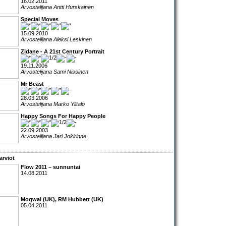
16.02.2011
Arvostelijana Antti Hurskainen
Special Moves
15.09.2010
Arvostelijana Aleksi Leskinen
Zidane - A 21st Century Portrait
19.11.2006
Arvostelijana Sami Nissinen
Mr Beast
28.03.2006
Arvostelijana Marko Ylitalo
Happy Songs For Happy People
22.09.2003
Arvostelijana Jari Jokirinne
arviot
Flow 2011
– sunnuntai
14.08.2011
Mogwai
(UK),
RM Hubbert
(UK)
05.04.2011