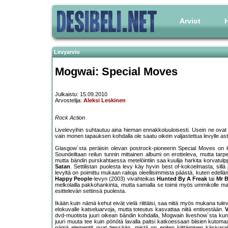
Arviot
H
Levyarvio
Mogwai: Special Moves
Julkaistu: 15.09.2010
Arvostelija:
Aleksi Leskinen
Rock Action
Livelevyihin suhtautuu aina hieman ennakkoluuloisesti. Usein ne ovat l
vain monen tapauksen kohdalla ole saatu oikein valjastettua levylle as
Glasgow´sta peräisin olevan postrock-pioneerin Special Moves on ko
Soundeiltaan reilun tunnin mittainen albumi on erotteleva, mutta tarpe
mutta bändin purskahtaessa metelöintiin saa kuulija harkita korvatu
Satan
. Settilistan puolesta levy käy hyvin best of-kokoelmasta, sil
levyltä on poimittu mukaan raitoja oleellisimmista päästä, kuten edell
Happy People
-levyn (2003) vivahteikas
Hunted By A Freak
tai
Mr B
melkolailla pakkohankinta, mutta samalla se toimii myös ummikolle ma
esittelevän settinsä puolesta.
Ikään kuin nämä kehut eivät vielä riittäisi, saa niitä myös mukana tule
elokuvalle katseluarvoja, mutta toteutus kasvattaa niitä entisestään.
dvd-muotista juuri oikean bändin kohdalla, Mogwain liveshow´sta kun ei
juuri muuta tee kuin pönötä lavalla paitsi katkoessaan biisien kutomaa
nämä elementit ovat tiessään, mistä on eniten kiittäminen käsivaraku