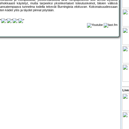
ehokkaasti käytetyt, mutta tarpeeksi yksinkertaiset toteutuskeinot, biisien välissä
kaansatempaava tunnelma todella tekevät Burningista
elokuvan
. Kokonaisuudessaan
en kädet ylös ja täydet pinnat pöytään.
Live