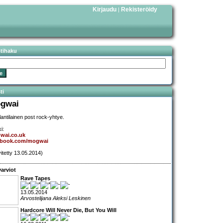
Kirjaudu
Rekisteröidy
|
stihaku
ti
gwai
lantilainen post rock-yhtye.
i:
wai.co.uk
ebook.com/mogwai
vitetty 13.05.2014)
arviot
Rave Tapes
13.05.2014
Arvostelijana Aleksi Leskinen
Hardcore Will Never Die, But You Will