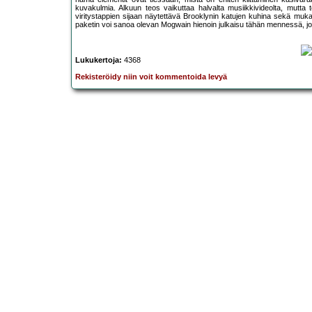
kuvakulmia. Alkuun teos vaikuttaa halvalta musiikkivideolta, mutta t
viritystappien sijaan näytettävä Brooklynin katujen kuhina sekä mu
paketin voi sanoa olevan Mogwain hienoin julkaisu tähän mennessä, jot
Lukukertoja:
4368
Rekisteröidy niin voit kommentoida levyä