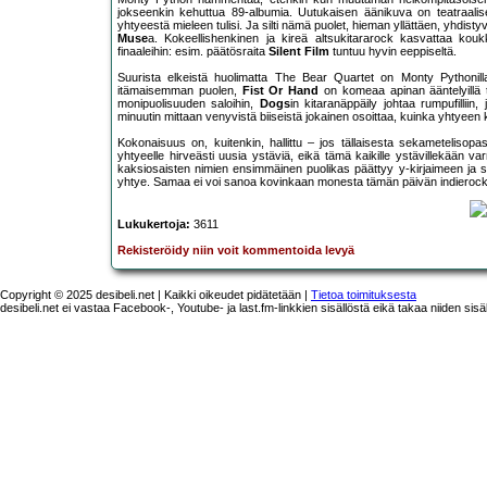
jokseenkin kehuttua 89-albumia. Uutukaisen äänikuva on teatraalisen 
yhtyeestä mieleen tulisi. Ja silti nämä puolet, hieman yllättäen, yhdist
Muse
a. Kokeellishenkinen ja kireä altsukitararock kasvattaa koukk
finaaleihin: esim. päätösraita
Silent Film
tuntuu hyvin eeppiseltä.
Suurista elkeistä huolimatta The Bear Quartet on Monty Pythoni
itämaisemman puolen,
Fist Or Hand
on komeaa apinan ääntelyillä 
monipuolisuuden saloihin,
Dogs
in kitaranäppäily johtaa rumpufilliin,
minuutin mittaan venyvistä biiseistä jokainen osoittaa, kuinka yhtyeen k
Kokonaisuus on, kuitenkin, hallittu – jos tällaisesta sekametelisopa
yhtyeelle hirveästi uusia ystäviä, eikä tämä kaikille ystävillekään v
kaksiosaisten nimien ensimmäinen puolikas päättyy y-kirjaimeen ja s
yhtye. Samaa ei voi sanoa kovinkaan monesta tämän päivän indieroc
Lukukertoja:
3611
Rekisteröidy niin voit kommentoida levyä
Copyright © 2025 desibeli.net | Kaikki oikeudet pidätetään |
Tietoa toimituksesta
desibeli.net ei vastaa Facebook-, Youtube- ja last.fm-linkkien sisällöstä eikä takaa niiden sisä