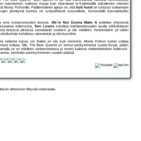
massiivinen, kaikkea muuta kuin kitaroitaan lo-fi-pieteetillä tutkailevien miesten
yvät Monty Pythonilla. Päällimmäinen ajatus on, että
bob hund
on ryhtynyt soittamaan
ujen jännitystä kunnes ne ryöpsähtävät suureellisiin, hormoneilla kasvatettuihin
lla oma kompromissiton itsensä.
We´re Not Gonna Make It
esittelee yhtyeestä
tuunattua indierockia,
Two Losers
sukeltaa mahtipontisuuden avulla sähkökitaran
 jota tietyissä piireissä sanottaisiin sooloksi ja niin edelleen. Keskimäärin yli viiden
okeilunhalu kohdistuu rakenteisiin ja tekstuureihin.
sta sellaista sanoa voi. Kaikki on siis kuin ennenkin. Monty Python tuskin voittaa
armasti kelpaa. Silti: The Bear Quartet on tehnyt parikymmentä vuotta levyjä, joiden
amalla se on edelleen varteenotettava ja ennen kaikkea mielenkiintoinen indierock-
karista, etenkään parinkymmenen vuoden päästä.
ltävän aiheeseen liittyvää materiaalia.