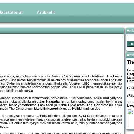
aastattelut
Artikkelit
Arti
Artis
Th
Luul
Haa
 jäsenistöä, mutta toisinkin voisi olla. Vuonna 1989 perustettu luulajalainen The Bear
kan
a. Siinä missä Kentin tähtäin oli alusta asti suuremmilla areenoilla, aloitti The Bear
Harc
aur Jr
-henkisen särörockin ja popin liitoksella. Vuoteen 1998 mennessä seitsemän
injaansa kohti huolella rakennettua poppia joskus 90-luvun puolivälissä, mutta pysyi
Link
 kriitikot suitsuttivat.
(Päi
sempaa materiaalia huomattavasti harvemmin. Uusi vuosituhat onkin ollut yhtyeen
ta asti mukana ollut kitaristi
Jari Haapalainen
on kunnostautunut muiden hommissa,
ijöitä
Moneybrother
ista
Laakso
on ja
Frida Hyvösestä The Concretes
iin sekä
Levy
ä myös The Concretesin
Maria Eriksson
in kanssa
Heikki
-niminen duo.
ista erityisen noteerattua Pohjanlahden tällä puolen. Syitä tähän riittänee, mutta on
inoarvoa menneisyydelleen vaan katsoo aina eteenpäin eikä heidän musiikkinsakaan
imattomuus onkin tätä nykyä melkein ainoa varma asia, kun puhutaan tämän yhtyeen
anssa.
 Bear Quartet -lätyn jälkeen ei ole ollut mielenkiintoa hankkia viimevuotista,