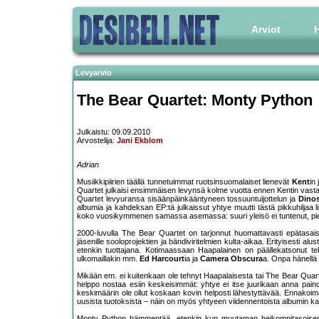
Arviot
H
Levyarvio
The Bear Quartet: Monty Python
Julkaistu: 09.09.2010
Arvostelija:
Jani Ekblom
Adrian
Musiikkipiirien täällä tunnetuimmat ruotsinsuomalaiset lienevät
Kent
in
Quartet julkaisi ensimmäisen levynsä kolme vuotta ennen Kentin vastaava
Quartet levyuransa sisäänpäinkääntyneen tossuuntuijottelun ja
Dinos
albumia ja kahdeksan EP:tä julkaissut yhtye muutti tästä pikkuhiljaa l
koko vuosikymmenen samassa asemassa: suuri yleisö ei tuntenut, pienet
2000-luvulla The Bear Quartet on tarjonnut huomattavasti epätasai
jäsenille sooloprojektien ja bändiviritelmien kulta-aikaa. Erityisesti alus
etenkin tuottajana. Kotimaassaan Haapalainen on päällekatsonut tek
ulkomaillakin mm.
Ed Harcourt
ia ja
Camera Obscura
a. Onpa hänell
Mikään em. ei kuitenkaan ole tehnyt Haapalaisesta tai The Bear Quartet
helppo nostaa esiin keskeisimmät: yhtye ei itse juurikaan anna pa
keskimäärin ole ollut koskaan kovin helposti lähestyttävää. Ennako
uusista tuotoksista – näin on myös yhtyeen viidennentoista albumin k
Monty Python hämmentää, etenkin kun muutaman heikompitasoisen The