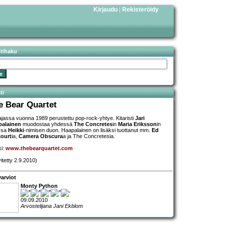
Kirjaudu
Rekisteröidy
|
stihaku
ti
e Bear Quartet
ajassa vuonna 1989 perustettu pop-rock-yhtye. Kitaristi
Jari
palainen
muodostaa yhdessä
The Concretes
in
Maria Eriksson
in
ssa
Heikki
-nimisen duon. Haapalainen on lisäksi tuottanut mm.
Ed
ourt
ia,
Camera Obscura
a ja The Concretesia.
ki:
www.thebearquartet.com
vitetty 2.9.2010)
arviot
Monty Python
09.09.2010
Arvostelijana Jani Ekblom