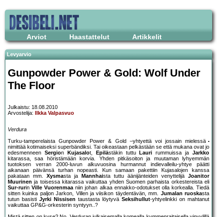
Arviot
Haastattelut
Artikkelit
Levyarvio
Gunpowder Power & Gold: Wolf Under
The Floor
Julkaistu: 18.08.2010
Arvostelija:
Ilkka Valpasvuo
Verdura
Turku-tamperelaista Gunpowder Power & Gold –yhtyettä voi jossain mielessä
nimittää kotimaiseksi superbändiksi. Tai oikeastaan pelkästään se että mukana ovat jo
edesmenneen
Sergio
n
Kujasalo
t,
Epilä
stäkin tuttu
Lauri
rummuissa ja
Jarkko
kitarassa, saa höristämään korvia. Yhden pitkäsoiton ja muutaman lyhyemmän
tuotoksen verran 2000-luvun alkuvuosina hurmannut indievalleilu-yhtye päätti
aikanaan päivänsä turhan nopeasti. Kun samaan pakettiin Kujasalojen kanssa
pakataan mm.
Xysma
sta ja
Mannhai
sta tuttu äänijänteiden venyttelijä
Joanitor
Muurinen
ja toisessa kitarassa vaikuttaa yhden Suomen parhaista orkestereista eli
Sur-rur
in
Ville Vuorenmaa
niin johan alkaa ennakko-odotukset olla korkealla. Tiedä
sitten kuinka paljon Jarkon, Villen ja viisikon täydentävän, mm.
Jumalan ruoska
sta
tutun basisti
Jyrki Nissisen
taustasta löytyvä
Seksihullut
-yhtyelinkki on mahtanut
vaikuttaa GP&G-orkesterin syntyyn..?
Mistä sitten on kyse? No, Verduran julkaisemalla komealla kymmenraitaisella vinyylillä