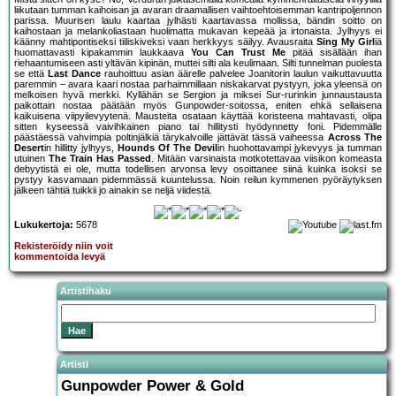
liikutaan tumman kaihoisan ja avaran draamallisen vaihtoehtoisemman kantripoljennon
parissa. Muurisen laulu kaartaa jylhästi kaartavassa mollissa, bändin soitto on
kaihostaan ja melankoliastaan huolimatta mukavan kepeää ja irtonaista. Jylhyys ei
käänny mahtipontiseksi tiiliskiveksi vaan herkkyys säilyy. Avausraita
Sing My Girl
iä
huomattavasti kipakammin laukkaava
You Can Trust Me
pitää sisällään ihan
riehaantumiseen asti yltävän kipinän, muttei silti ala keulimaan. Silti tunnelman puolesta
se että
Last Dance
rauhoittuu asian äärelle palvelee Joanitorin laulun vaikuttavuutta
paremmin – avara kaari nostaa parhaimmillaan niskakarvat pystyyn, joka yleensä on
melkoisen hyvä merkki. Kyllähän se Sergion ja miksei Sur-rurinkin junnaustausta
paikottain nostaa päätään myös Gunpowder-soitossa, eniten ehkä sellaisena
kaikuisena viipyilevyytenä. Mausteita osataan käyttää koristeena mahtavasti, olipa
sitten kyseessä vaivihkainen piano tai hillitysti hyödynnetty foni. Pidemmälle
päästäessä vahvimpia poltinjälkiä tärykalvoille jättävät tässä vaiheessa
Across The
Desert
in hillitty jylhyys,
Hounds Of The Devil
in huohottavampi jykevyys ja tumman
utuinen
The Train Has Passed
. Mitään varsinaista motkotettavaa viisikon komeasta
debyytistä ei ole, mutta todellisen arvonsa levy osoittanee siinä kuinka isoksi se
pystyy kasvamaan pidemmässä kuuntelussa. Noin reilun kymmenen pyöräytyksen
jälkeen tähtiä tuikkii jo ainakin se neljä viidestä.
Lukukertoja:
5678
Rekisteröidy niin voit
kommentoida levyä
Artistihaku
Artisti
Gunpowder Power & Gold