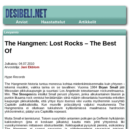
Arviot
Haastattelut
Artikkelit
Levyarvio
The Hangmen: Lost Rocks – The Best
Of
Julkaistu: 04.07.2010
Arvostelija:
Jani Ekblom
Hype Records
The Hangmenin historia tuntuu monessa kohtaa mielenkiintoisemmalta kuin yhtyeen
tekemä musiikki, vaikka tarina on se tavallinen: Vuonna 1984
Bryan Small
jätti
Missoulan pikkukaupungin ja suuntasi Los Angelesiin toteuttamaan rockunelmaansa.
Mm.
The Stooges
ista intoillut Small perusti yhtyeen, jonka alkukantainen bluesin ja
punkin likaama rock onnistui herättämään siinä määrin oikeanlaista huomioita enkelten
kaupungin pikkuklubeilla, että yhtye löysi itsensä viisi vuotta myöhemmin suuryhtiö
Capitolin palkkalistoilta. Kun muoville prässättynä valjuksi muuttuneesta The
Hangmenista ei ollutkaan tukkahevin kyllästämässä maailmassa hardrockin
ykkösnimeksi, päätyi ura Capitolilla nopeasti.
Mutta Small ei lannistunut. Toisen suuryhtiön antamien potkujen ja Geffenin hylkäämän
kakkoslevyn (jota ei koskaan julkaistu) kautta mies johti yhtyeensä liki
vuosikymmenen mittaiseen obskuriteettiin. Keikkapaikat pysyivät pieninä, esikoislevy
The Hangmen ei saanut seuraajaa ja päihdeongelmat seurasivat toisiaan.