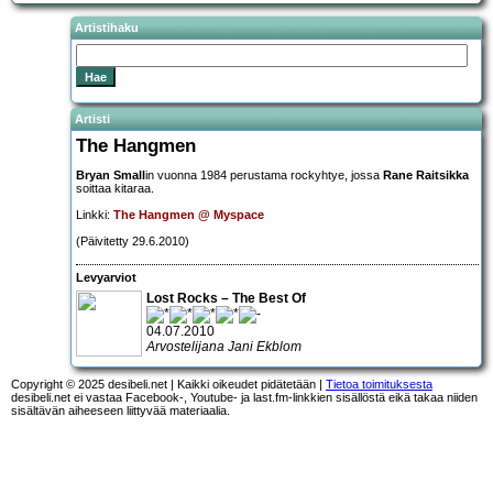
Artistihaku
Artisti
The Hangmen
Bryan Small
in vuonna 1984 perustama rockyhtye, jossa
Rane Raitsikka
soittaa kitaraa.
Linkki:
The Hangmen @ Myspace
(Päivitetty 29.6.2010)
Levyarviot
Lost Rocks – The Best Of
04.07.2010
Arvostelijana Jani Ekblom
Copyright © 2025 desibeli.net | Kaikki oikeudet pidätetään |
Tietoa toimituksesta
desibeli.net ei vastaa Facebook-, Youtube- ja last.fm-linkkien sisällöstä eikä takaa niiden
sisältävän aiheeseen liittyvää materiaalia.