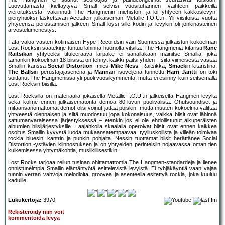
Luovuttamasta kieltäytyvä Small selvisi vuosituhannen vaihteen paikkeilla
vieroituksesta, vakiinnutti The Hangmenin miehistön, ja loi yhtyeen kakkoslevyn,
pienyhtiöksi laskettavan Acetaten julkaiseman Metallic I.O.U:n. Yli viisitoista vuotta
yhtyeensä perustamisen jälkeen Small löysi sille kodin ja levykin oli jonkinasteinen
arvostelumenestys.
Tätä valoa vasten kotimaisen Hype Recordsin vain Suomessa julkaistun kokoelman
Lost Rocksin saatekirje tuntuu lähinnä huonolta vitsiltä. The Hangmeniä kitaristi
Rane
Raitsikan
yhtyeeksi tituleeraava lärpäke ei sanallakaan mainitse Smallia, joka
tämänkin kokoelman 18 biisistä on tehnyt kaikki paitsi yhden – siitä viimeisestä vastaa
Smallin kanssa
Social Distortion
-mies
Mike Ness
. Raitsikka,
Smack
in kitaristina,
The Balls
in perustajajäsenenä ja
Manna
n isoveljenä tunnettu
Harri Jäntti
on toki
soittanut The Hangmenissä yli puoli vuosikymmentä, mutta ei esiinny kuin seitsemällä
Lost Rocksin biisillä.
Lost Rocksilla on materiaalia jokaiselta Metallic I.O.U.:n jälkeiseltä Hangmen-levyltä
sekä kolme ennen julkaisematonta demoa 80-luvun puolivälistä. Ohutsoundiset ja
mitäänsanomattomat demot olisi voinut jättää poiskin, mutta muuten kokoelma välittää
yhtyeestä olennaisen ja siitä muodostuu jopa kokonaisuus, vaikka biisit ovat lähinnä
sattumanvaraisessa järjestyksessä – etenkin jos ei ole ehdollistunut alkuperäisten
albumien biisijärjestyksille. Laajahkolla skaalalla operoivat biisit ovat ennen kaikkea
osoitus Smallin kyvystä luoda mukaansatempaavaa, tyyliuskollista ja viileän toimivaa
rockia bluesin, kantrin ja punkin pohjalta. Nessin tuottamat biisit herättänee Social
Distortion -ystävien kiinnostuksen ja on yhtyeiden perinteisiin nojaavassa oman tien
kulkemisessa yhtymäkohtia, musiikillisestikin.
Lost Rocks tarjoaa reilun tusinan ohittamattomia The Hangmen-standardeja ja lienee
onnistuneimpia Smallin elämäntyötä esittelevistä levyistä. Ei tyhjäkäyntiä vaan vajaa
tunnin verran vahvoja melodioita, groovea ja asenteella esitettyä rockia, joka kuuluu
kaduille.
Lukukertoja:
3970
Rekisteröidy niin voit
kommentoida levyä