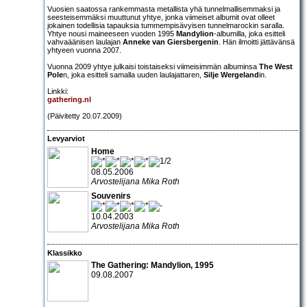
Vuosien saatossa rankemmasta metallista yhä tunnelmallisemmaksi ja
seesteisemmäksi muuttunut yhtye, jonka viimeiset albumit ovat olleet
jokainen todellisia tapauksia tummempisävyisen tunnelmarockin saralla.
Yhtye nousi maineeseen vuoden 1995
Mandylion
-albumilla, joka esitteli
vahvaäänisen laulajan
Anneke van Giersbergenin
. Hän ilmoitti jättävänsä
yhtyeen vuonna 2007.
Vuonna 2009 yhtye julkaisi toistaiseksi viimeisimmän albuminsa
The West
Pole
n, joka esitteli samalla uuden laulajattaren,
Silje Wergeland
in.
Linkki:
gathering.nl
(Päivitetty 20.07.2009)
Levyarviot
Home
08.05.2006
Arvostelijana Mika Roth
Souvenirs
10.04.2003
Arvostelijana Mika Roth
Klassikko
The Gathering: Mandylion
, 1995
09.08.2007