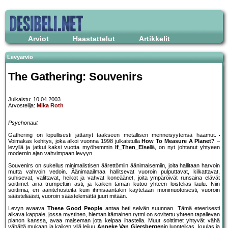
Arviot
Haastattelut
Artikkelit
Levyarvio
The Gathering: Souvenirs
Julkaistu: 10.04.2003
Arvostelija:
Mika Roth
Psychonaut
Gathering on lopullisesti jättänyt taakseen metallisen menneisyytensä haamut.
Voimakas kehitys, joka alkoi vuonna 1998 julkaistulla
How To Measure A Planet?
–
levyllä ja jatkui kaksi vuotta myöhemmin
If_Then_Else
llä, on nyt johtanut yhtyeen
modernin ajan vahvimpaan levyyn.
Souvenirs on sukellus minimalistisen äärettömiin äänimaisemiin, joita hallitaan harvoin
mutta vahvoin vedoin. Äänimaailmaa hallitsevat vuoroin pulputtavat, kilkattavat,
suhisevat, valittavat, heikot ja vahvat koneäänet, joita ympäröivät runsaina elävät
soittimet aina trumpettiin asti, ja kaiken tämän kutoo yhteen loistelias laulu. Niin
soittimia, eri äänitehosteita kuin ihmisääntäkin käytetään monimuotoisesti, vuoroin
säästeliäästi, vuoroin säästelemättä juuri mitään.
Levyn avaava
These Good People
antaa heti selvän suunnan. Tämä eteerisesti
alkava kappale, jossa mystinen, hieman itämainen rytmi on sovitettu yhteen tapailevan
pianon kanssa, avaa maiseman jota kelpaa ihastella. Muut soittimet yhtyvät vähä
vähältä mukaan ja kaiken yllä leijuu
Anneke Van Giersbergen
in luonteikas, kuulas ja