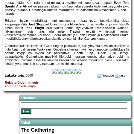
kantava ääni. Kun reilu kuusi minuuttia myöhemmin seuraava kappale
Even The
Spirits Are Afraid
on päässyt alkuun, on kuuntelija suurella todennäköisyydellä joko
päässyt sisään Gatheringin uuteen maailmaan tai painanut kaukosäätimen Open –
nappia.
Erityisen hyvin musiikillista monimuotoisuutta kuvaa levyn keskikohdilla oleva
kappalepari
We Just Stopped Breathing
ja
Monsters
. Ensimainittu on jotain mitä 60-
luvun lopun
Pink Floyd
olisi voinut tehdä nykypäivän
Radiohead
in kanssa,
jälkimmäinen voisi taas olla miltei
Travis
in levyltä – tietysti hieman
konservatiivisempana versiona. Edellä mainittujen Pink Floydin ja Radioheadin lisäksi
musiikillisia yhtymäkohtia/vaikutteita löytyy etenkin
Bel Canto
n kanssa.
Genrekeskeiselle ihmiselle Gathering on painajainen, sillä yhtyettä ei voi oikein sijoittaa
mihinkään valmiiseen ’luokkaan’. Ongelmaa kuvaa hyvin levykauppojen politiikka sillä
bändin levyjä voi löytää niin Alternative-, Gootti-, Pop-, Rock- kuin Heavy-
osastoiltakin. Gatheringin musiikki liikkuukin jossain gootin, alternative-rockin ja
ambientin välimaastossa kuulumatta kuitenkaan selvästi mihinkään niistä – toisaalta,
eihän hyvän musiikin tarvitsekaan karsinoihin mahtua.
Lukukertoja:
6800
Rekisteröidy niin voit
kommentoida levyä
Artistihaku
Artisti
The Gathering