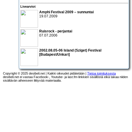
Livearviot
Amphi Festival 2009 – sunnuntai
19.07.2009
Ruisrock - perjantai
07.07.2006
2002.08.05-06 Island (Sziget) Festival
[Budapest/Unkari]
Copyright © 2025 desibeli.net | Kaikki oikeudet pidätetään |
Tietoa toimituksesta
desibeli.net ei vastaa Facebook-, Youtube- ja last.fm-linkkien sisällöstä eikä takaa niiden
sisältävän aiheeseen liittyvää materiaalia.