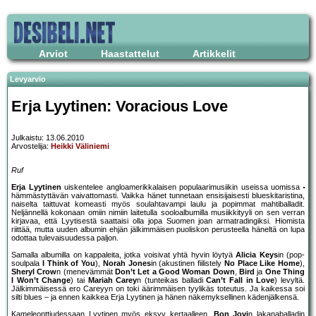
Arviot
Haastattelut
Artikkelit
Levyarvio
Erja Lyytinen: Voracious Love
Julkaistu: 13.06.2010
Arvostelija:
Heikki Väliniemi
Ruf
Erja Lyytinen
uiskentelee angloamerikkalaisen populaarimusiikin useissa uomissa
hämmästyttävän vaivattomasti. Vaikka hänet tunnetaan ensisijaisesti blueskitaristina,
naiselta taittuvat komeasti myös soulahtavampi laulu ja popimmat mahtiballadit.
Neljännellä kokonaan omiin nimiin laitetulla sooloalbumilla musiikkityyli on sen verran
kirjavaa, että Lyytisestä saattaisi olla jopa Suomen joan armatradingiksi. Hiomista
riittää, mutta uuden albumin ehjän jälkimmäisen puoliskon perusteella häneltä on lupa
odottaa tulevaisuudessa paljon.
Samalla albumilla on kappaleita, jotka voisivat yhtä hyvin löytyä
Alicia Keys
in (pop-
soulpala
I Think of You
),
Norah Jones
in (akustinen fiilistely
No Place Like Home
),
Sheryl Crow
n (menevämmät
Don’t Let a Good Woman Down
,
Bird
ja
One Thing
I Won’t Change
) tai
Mariah Carey
n (tunteikas balladi
Can’t Fall in Love
) levyltä.
Jälkimmäisessä ero Careyyn on toki äärimmäisen tyylikäs toteutus. Ja kaikessa soi
silti blues – ja ennen kaikkea Erja Lyytinen ja hänen näkemyksellinen kädenjälkensä.
Kameleonttiudessaan Lyytinen myös eksyy kertaalleen.
Bon Jovi
n lakanaballadin