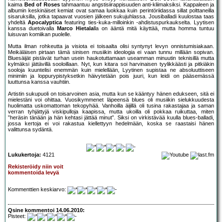
kaima
Bed of Roses
tahmaantuu angstisiirappisuuden anti-kliimaksiksi. Kappaleen ja
albumin keskinäiset kemiat ovat samaa luokkaa kuin perintöriidassa sillat polttaneilla
sisaruksilla, jotka tapaavat vuosien jälkeen sukujuhlassa. Jousiballadi kuulostaa taas
yhdeltä
Apocalyptica
featuring ties-kuka-milloinkin -ahdistuspurkaukselta. Lyytisen
kanssa duetoivalla
Marco Hietala
lla on ääntä mitä käyttää, mutta homma tuntuu
luisuvan komiikan puolelle.
Mutta ilman rohkeutta ja visiota ei toisaalta olisi syntynyt levyn onnistumisiakaan.
Meikäläisen pirtaan tämä sinisen musiikin ideologia ei vaan tunnu millään sopivan.
Bluesäijät pistävät turhan usein haukotuttamaan useamman minuutin teknisillä mutta
kylmäksi jättävillä sooloillaan. Nyt, kun kitara soi harvinaisen tyylikkäästi ja pitkiäkin
sooloja kuuntelisi enemmän kuin mielellään, Lyytinen supistaa ne absoluuttiseen
minimiin ja loppurypistyksetkin häivytetään pois juuri, kun leidi on pääsemässä
luuttunsa kanssa vauhtiin.
Artistin sukupuoli on toisarvoinen asia, mutta kun se kääntyy hänen edukseen, sitä ei
mielestäni voi ohittaa. Vuosikymmenet läpeensä blues oli musiikin sielukkuudesta
huolimatta uskomattoman tekopyhää. Vanhoilla äijillä oli tusina rakastajaa ja saman
verran tyhjättyjä viskipulloja kaapissa, mutta ukoilla oli pokkaa ruikuttaa, miten
”heräsin tänään ja hän kehtasi jättää minut”. Siksi on virkistävää kuulla blues-balladi,
jossa kertoja ei voi rakastua kiellettyyn hedelmään, koska se raastaisi hänen
valittunsa sydäntä.
Lukukertoja:
4121
Rekisteröidy niin voit
kommentoida levyä
Kommenttien keskiarvo:
Qsine kommentoi 14.06.2010:
Pisteet: