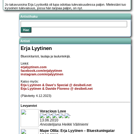
Jo takavuosina Erja Lyytiseltä oli lupa odottaa tulevaisuudessa paljon. Mielestäni tuo
kyseinen tulevaisuus, jossa hän tarjoaa paljon, on nyt.
Artistihaku
Artisti
Erja Lyytinen
Blueskitaristi, laulaja ja lauluntekijä.
Linkit:
erjalyytinen.com
facebook.com/erjalyytinen
instagram.com/erjalyytinen
Katso myös:
Erja Lyytinen & Dave's Special @ desibeli.net
Erja Lyytinen & Davide Floreno @ desibeli.net
(Päivitetty 4.12.2023)
Levyarviot
Voracious Love
13.06.2010
Arvostelijana Heikki Väliniemi
Mape Ollila: Erja Lyytinen – Blueskuningatar