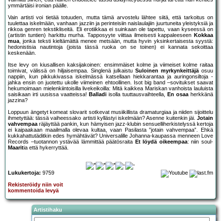
ymmärtäisi ironian päälle.
Vain artisti voi tietää totuuden, mutta tämä arvostelu lähtee siitä, että tarkoitus on
tuulettaa iskelmään, vanhaan jazziin ja perinteisiin naislaulajiin juurtuneita yleistyksiä ja
rikkoa genren tekstikliseitä. Eli erotiikkaa ei suinkaan ole tapettu, vaan kyseessä on
(artistin tuntien) harkittu murha. Tapposyyte viittaa ilmeisesti kappaleeseen
Kokkaa
mua
, jonka teksti kieltämättä menee metsään, mutta hyvin yksinkertaisesta syystä:
hedonistisia nautintoja (joista tässä ruoka on se toinen) ei kannata sekoittaa
keskenään.
Itse levy on kiusallisen kaksijakoinen: ensimmäiset kolme ja viimeiset kolme raitaa
toimivat, välissä on hiljaisempaa. Singlenä julkaistu
Suloinen myrkynkeittäjä
osuu
nappiin, kun pikkukivassa iskelmässä katsellaan hiekkarantaa ja auringonsiltoja -
jahka ensin on juotettu ukolle viimeinen ehtoollinen. Isot big band –sovitukset saavat
hekumoimaan mielenkiintoisilla livekeikoilla: Mitä kaikkea Mariskan vanhoista lauluista
saisikaan irti uusissa vaatteissa!
Balladi
isolla tuuttausvaihteella,
En osaa
herkkänä
jazzina?
Loppuun ängetyt komeat slovarit sotkevat musiikillista dramaturgiaa ja niiden sijoittelu
ihmetyttää: tässä vaiheessako artisti kyllästyi iskelmään? Asenne kuitenkin jäi.
Jotain
vahvempaa
räjäyttää pankin, kun hämyisen jazz-klubin sensuelliherkistelyssä kertoja
ei kaipaakaan maailmalla olevaa kultaa, vaan Pasilasta ”jotain vahvempaa”. Ehkä
kukkahattutäditkin edes hymähtävät? Universalille Johanna-kaupassa menneen Love
Records –tuotannon ystävää lämmittää päätösraita
Et löydä oikeempaa
: niin soul-
Maarit
ia että hykerryttää.
Lukukertoja:
9759
Rekisteröidy niin voit
kommentoida levyä
Artistihaku