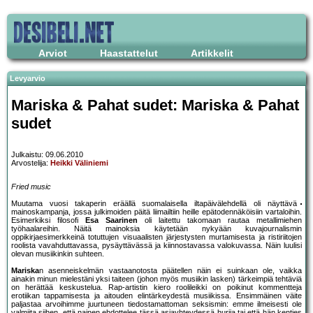
Arviot
Haastattelut
Artikkelit
Levyarvio
Mariska & Pahat sudet: Mariska & Pahat
sudet
Julkaistu: 09.06.2010
Arvostelija:
Heikki Väliniemi
Fried music
Muutama vuosi takaperin eräällä suomalaisella iltapäivälehdellä oli näyttävä
mainoskampanja, jossa julkimoiden päitä liimailtiin heille epätodennäköisiin vartaloihin.
Esimerkiksi filosofi
Esa Saarinen
oli laitettu takomaan rautaa metallimiehen
työhaalareihin. Näitä mainoksia käytetään nykyään kuvajournalismin
oppikirjaesimerkkeinä totuttujen visuaalisten järjestysten murtamisesta ja ristiriitojen
roolista vavahduttavassa, pysäyttävässä ja kiinnostavassa valokuvassa. Näin luulisi
olevan musiikinkin suhteen.
Mariska
n asenneiskelmän vastaanotosta päätellen näin ei suinkaan ole, vaikka
ainakin minun mielestäni yksi taiteen (johon myös musiikin lasken) tärkeimpiä tehtäviä
on herättää keskustelua. Rap-artistin kiero roolileikki on poikinut kommentteja
erotiikan tappamisesta ja aitouden elintärkeydestä musiikissa. Ensimmäinen väite
paljastaa arvoihimme juurtuneen tiedostamattoman seksismin: emme ilmeisesti ole
valmiita siihen, että nainen ehdottelee tässä asiayhteydessä hurjia tai että hän kenties