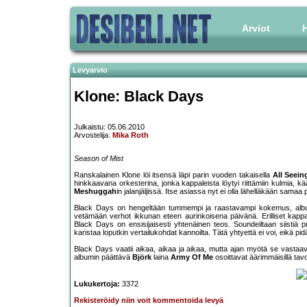
Arviot
H
Levyarvio
Klone: Black Days
Julkaistu: 05.06.2010
Arvostelija:
Mika Roth
Season of Mist
Ranskalainen Klone löi itsensä läpi parin vuoden takaisella
All Seein
hinkkaavana orkesterina, jonka kappaleista löytyi riittämiin kulmia, kä
Meshuggah
in jalanjäljissä. Itse asiassa nyt ei olla lähelläkään samaa
Black Days on hengeltään tummempi ja raastavampi kokemus, albumi 
vetämään verhot ikkunan eteen aurinkoisena päivänä. Erilliset kappalee
Black Days on ensisijaisesti yhtenäinen teos. Soundeiltaan siistiä p
karistaa loputkin vertailukohdat kannoilta. Tätä yhtyettä ei voi, eikä pi
Black Days vaatii aikaa, aikaa ja aikaa, mutta ajan myötä se vastaa
albumin päättävä
Björk
laina
Army Of Me
osoittavat äärimmäisillä ta
Lukukertoja:
3372
Rekisteröidy niin voit kommentoida levyä