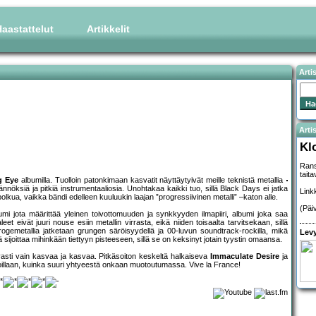
aastattelut
Artikkelit
Arti
Artis
Kl
Rans
tait
g Eye
albumilla. Tuolloin patonkimaan kasvatit näyttäytyivät meille teknistä metallia
ännöksiä ja pitkiä instrumentaaliosia. Unohtakaa kaikki tuo, sillä Black Days ei jatka
Link
 polkua, vaikka bändi edelleen kuuluukin laajan ”progressiivinen metalli” –katon alle.
(Päi
jota määrittää yleinen toivottomuuden ja synkkyyden ilmapiiri, albumi joka saa
t eivät juuri nouse esiin metallin virrasta, eikä niiden toisaalta tarvitsekaan, sillä
rogemetallia jatketaan grungen säröisyydellä ja 00-luvun soundtrack-rockilla, mikä
Levy
dä sijoittaa mihinkään tiettyyn pisteeseen, sillä se on keksinyt jotain tyystin omaansa.
vasti vain kasvaa ja kasvaa. Pitkäsoiton keskeltä halkaiseva
Immaculate Desire
ja
voillaan, kuinka suuri yhtyeestä onkaan muotoutumassa. Vive la France!