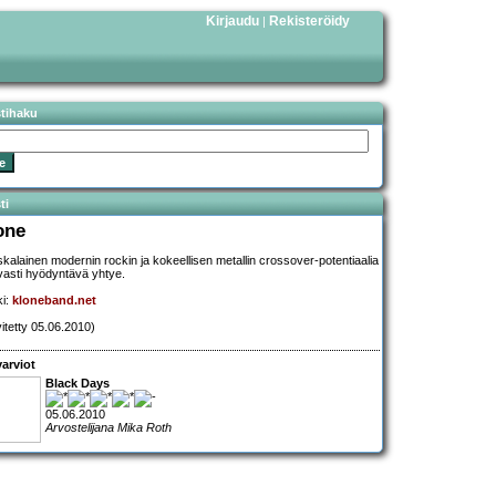
Kirjaudu
Rekisteröidy
|
stihaku
ti
one
kalainen modernin rockin ja kokeellisen metallin crossover-potentiaalia
avasti hyödyntävä yhtye.
ki:
kloneband.net
vitetty 05.06.2010)
arviot
Black Days
05.06.2010
Arvostelijana Mika Roth