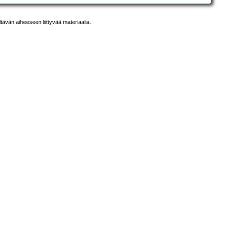
ltävän aiheeseen liittyvää materiaalia.