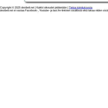
Copyright © 2025 desibeli.net | Kaikki oikeudet pidätetään |
Tietoa toimituksesta
desibeli.net ei vastaa Facebook-, Youtube- ja last.fm-linkkien sisällöstä eikä takaa niiden sisä