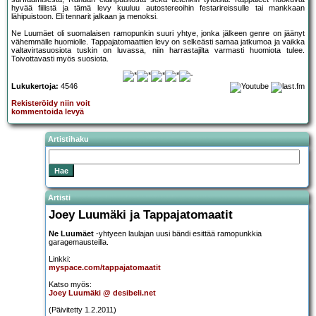
hyvää fiilistä ja tämä levy kuuluu autostereoihin festarireissulle tai mankkaan
lähipuistoon. Eli tennarit jalkaan ja menoksi.
Ne Luumäet oli suomalaisen ramopunkin suuri yhtye, jonka jälkeen genre on jäänyt
vähemmälle huomiolle. Tappajatomaattien levy on selkeästi samaa jatkumoa ja vaikka
valtavirtasuosiota tuskin on luvassa, niin harrastajilta varmasti huomiota tulee.
Toivottavasti myös suosiota.
Lukukertoja:
4546
Rekisteröidy niin voit
kommentoida levyä
Artistihaku
Artisti
Joey Luumäki ja Tappajatomaatit
Ne Luumäet
-yhtyeen laulajan uusi bändi esittää ramopunkkia
garagemausteilla.
Linkki:
myspace.com/tappajatomaatit
Katso myös:
Joey Luumäki @ desibeli.net
(Päivitetty 1.2.2011)