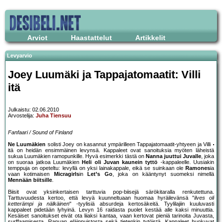
Arviot
Haastattelut
Artikkelit
Levyarvio
Joey Luumäki ja Tappajatomaatit: Villi
itä
Julkaistu: 02.06.2010
Arvostelija:
Juha Tiensuu
Fanfaari / Sound of Finland
Ne Luumäkien
solisti Joey on kasannut ympärilleen Tappajatomaatit-yhtyeen ja Villi
itä on heidän ensimmäinen levynsä. Kappaleet ovat sanoituksia myöten läheistä
sukua Luumäkien ramopunkille. Hyvä esimerkki tästä on
Nanna juuttui Juvalle
, joka
on suoraa jatkoa Luumäkien
Heli oli Juvan kaunein tyttö
-kappaleelle. Uusiakin
temppuja on opeteltu: levyllä on yksi lainakappale, eikä se suinkaan ole
Ramones
ia
vaan kotimaisen
Micragirls
in
Let’s Go
, joka on kääntynyt suomeksi nimellä
Mennään biitsille
.
Biisit ovat yksinkertaisen tarttuvia pop-biisejä särökitaralla renkutettuna.
Tarttuvuudesta kertoo, että levyä kuunneltuaan huomaa hyräilevänsä "
ilves oli
ketterämpi ja nälkäinen
" -tyylisiä absurdeja kertosäkeitä. Tyylilajiin kuuluvasti
kappaleet pidetään lyhyinä. Levyn 16 raidasta puolet kestää alle kaksi minuuttia.
Kesäiset sanoitukset eivät ota liiaksi kantaa, vaan kertovat pieniä tarinoita Juvasta,
surffaamisesta, Ranuan eläinpuistosta sekä tietenkin tytöistä. Kappaleet huokuvat