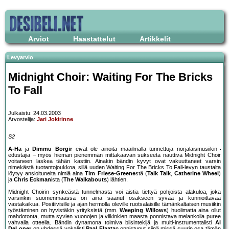
Arviot
Haastattelut
Artikkelit
Levyarvio
Midnight Choir: Waiting For The Bricks
To Fall
Julkaistu: 24.03.2003
Arvostelija:
Jari Jokirinne
S2
A-Ha
ja
Dimmu Borgir
eivät ole ainoita maailmalla tunnettuja norjalaismusiikin
edustajia – myös hieman pienemmän mittakaavan sukseeta nauttiva Midnight Choir
voitaneen laskea tähän kastiin. Ainakin bändin kyvyt ovat vakuuttaneet varsin
nimekästä tuotantojoukkoa, sillä uuden Waiting For The Bricks To Fall-levyn taustalta
löytyy ansioituneita nimiä aina
Tim Friese-Greene
stä (
Talk Talk
,
Catherine Wheel
)
ja
Chris Eckman
ista (
The Walkabouts
) lähtien.
Midnight Choirin synkeästä tunnelmasta voi aistia tiettyä pohjoista alakuloa, joka
varsinkin suomenmaassa on aina saanut osakseen syvää ja kunnioittavaa
vastakaikua. Positiivisille ja ajan hermolla oleville ruotsalaisille tämänkaltaisen musiikin
työstäminen on hyvistäkin yrityksistä (mm.
Weeping Willows
) huolimatta aina ollut
mahdotonta, mutta syvien vuonojen ja viikinkien maasta ponnistava melankolia puree
vahvalla otteella. Bändin dynamona toimiva biisintekijä ja multi-instrumentalisti
Al
DeLoner
on yhdessä vokalisti
Paal Flaata
n onnistunut siinä missä suurin osa tämän