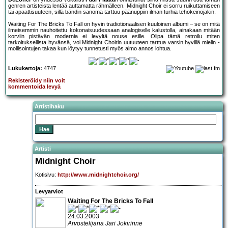
genren artisteista lentää auttamatta rähmälleen. Midnight Choir ei sorru ruikuttamiseen
tai apaattisuuteen, sillä bändin sanoma tarttuu päänuppiin ilman turhia tehokeinojakin.
Waiting For The Bricks To Fall on hyvin tradiotionaalisen kuuloinen albumi – se on mitä
ilmeisemmin nauhoitettu kokonaisuudessaan analogiselle kalustolla, ainakaan mitään
korviin pistävän modernia ei levyltä nouse esille. Olipa tämä retroilu miten
tarkoituksellista hyvänsä, voi Midnight Choirin uutuuteen tarttua varsin hyvillä mielin -
mollisointujen takaa kun löytyy tunnetusti myös aimo annos lohtua.
Lukukertoja:
4747
Rekisteröidy niin voit
kommentoida levyä
Artistihaku
Artisti
Midnight Choir
Kotisivu:
http://www.midnightchoir.org/
Levyarviot
Waiting For The Bricks To Fall
24.03.2003
Arvostelijana Jari Jokirinne