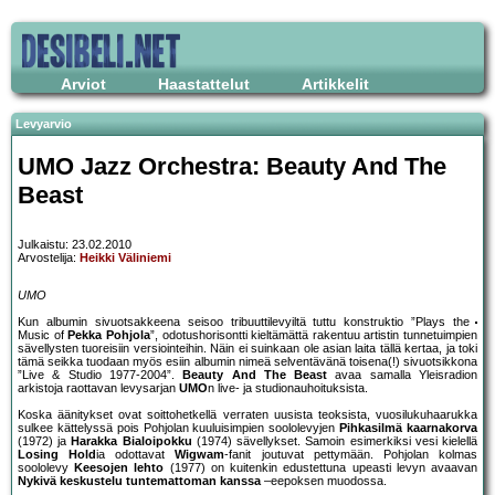
Arviot
Haastattelut
Artikkelit
Levyarvio
UMO Jazz Orchestra: Beauty And The
Beast
Julkaistu: 23.02.2010
Arvostelija:
Heikki Väliniemi
UMO
Kun albumin sivuotsakkeena seisoo tribuuttilevyiltä tuttu konstruktio ”Plays the
Music of
Pekka Pohjola
”, odotushorisontti kieltämättä rakentuu artistin tunnetuimpien
sävellysten tuoreisiin versiointeihin. Näin ei suinkaan ole asian laita tällä kertaa, ja toki
tämä seikka tuodaan myös esiin albumin nimeä selventävänä toisena(!) sivuotsikkona
”Live & Studio 1977-2004”.
Beauty And The Beast
avaa samalla Yleisradion
arkistoja raottavan levysarjan
UMO
n live- ja studionauhoituksista.
Koska äänitykset ovat soittohetkellä verraten uusista teoksista, vuosilukuhaarukka
sulkee kättelyssä pois Pohjolan kuuluisimpien soololevyjen
Pihkasilmä kaarnakorva
(1972) ja
Harakka Bialoipokku
(1974) sävellykset. Samoin esimerkiksi vesi kielellä
Losing Hold
ia odottavat
Wigwam
-fanit joutuvat pettymään. Pohjolan kolmas
soololevy
Keesojen lehto
(1977) on kuitenkin edustettuna upeasti levyn avaavan
Nykivä keskustelu tuntemattoman kanssa
–eepoksen muodossa.