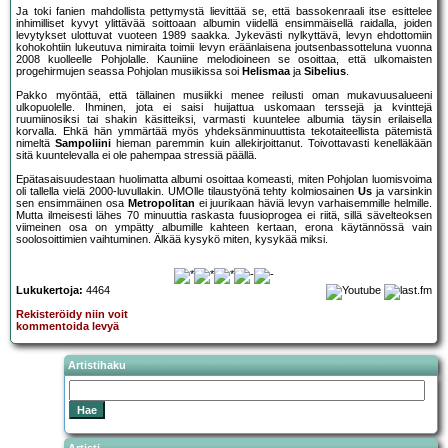
Ja toki fanien mahdollista pettymystä lievittää se, että bassokenraali itse esittelee
inhimilliset kyvyt ylittävää soittoaan albumin viidellä ensimmäisellä raidalla, joiden
levytykset ulottuvat vuoteen 1989 saakka. Jykevästi nylkyttävä, levyn ehdottomiin
kohokohtiin lukeutuva nimiraita toimii levyn eräänlaisena joutsenbassotteluna vuonna
2008 kuolleelle Pohjolalle. Kauniine melodioineen se osoittaa, että ulkomaisten
progehirmujen seassa Pohjolan musiikissa soi
Helismaa
ja
Sibelius
.
Pakko myöntää, että tällainen musiikki menee reilusti oman mukavuusalueeni
ulkopuolelle. Ihminen, jota ei saisi huijattua uskomaan terssejä ja kvinttejä
ruumiinosiksi tai shakin käsitteiksi, varmasti kuuntelee albumia täysin erilaisella
korvalla. Ehkä hän ymmärtää myös yhdeksänminuuttista tekotaiteellista pätemistä
nimeltä
Sampoliini
hieman paremmin kuin allekirjoittanut. Toivottavasti kenelläkään
sitä kuuntelevalla ei ole pahempaa stressiä päällä.
Epätasaisuudestaan huolimatta albumi osoittaa komeasti, miten Pohjolan luomisvoima
oli tallella vielä 2000-luvullakin. UMOlle tilaustyönä tehty kolmiosainen
Us
ja varsinkin
sen ensimmäinen osa
Metropolitan
ei juurikaan häviä levyn varhaisemmille helmille.
Mutta ilmeisesti lähes 70 minuuttia raskasta fuusioprogea ei riitä, sillä sävelteoksen
viimeinen osa on ympätty albumille kahteen kertaan, erona käytännössä vain
soolosoittimien vaihtuminen. Älkää kysykö miten, kysykää miksi.
Lukukertoja:
4464
Rekisteröidy niin voit
kommentoida levyä
Artistihaku
Artisti