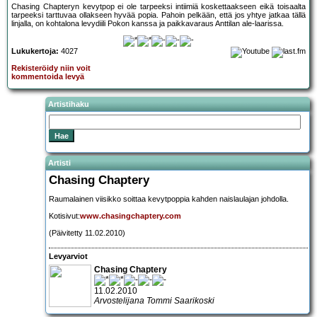
Chasing Chapteryn kevytpop ei ole tarpeeksi intiimiä koskettaakseen eikä toisaalta
tarpeeksi tarttuvaa ollakseen hyvää popia. Pahoin pelkään, että jos yhtye jatkaa tällä
linjalla, on kohtalona levydiili Pokon kanssa ja paikkavaraus Anttilan ale-laarissa.
Lukukertoja:
4027
Rekisteröidy niin voit
kommentoida levyä
Artistihaku
Artisti
Chasing Chaptery
Raumalainen viisikko soittaa kevytpoppia kahden naislaulajan johdolla.
Kotisivut:
www.chasingchaptery.com
(Päivitetty 11.02.2010)
Levyarviot
Chasing Chaptery
11.02.2010
Arvostelijana Tommi Saarikoski