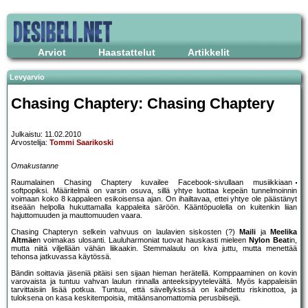
Arviot
Haastattelut
Artikkelit
Levyarvio
Chasing Chaptery: Chasing Chaptery
Julkaistu: 11.02.2010
Arvostelija:
Tommi Saarikoski
Omakustanne
Raumalainen Chasing Chaptery kuvailee Facebook-sivullaan musiikkiaan
softpopiksi. Määritelmä on varsin osuva, sillä yhtye luottaa kepeän tunnelmoinnin
voimaan koko 8 kappaleen esikoisensa ajan. On ihailtavaa, ettei yhtye ole päästänyt
itseään helpolla hukuttamalla kappaleita säröön. Kääntöpuolella on kuitenkin liian
hajuttomuuden ja mauttomuuden vaara.
Chasing Chapteryn selkein vahvuus on laulavien siskosten (?)
Maili
ja
Meelika
Altmäe
n voimakas ulosanti. Lauluharmoniat tuovat hauskasti mieleen
Nylon Beat
in,
mutta niitä viljellään vähän liikaakin. Stemmalaulu on kiva juttu, mutta menettää
tehonsa jatkuvassa käytössä.
Bändin soittavia jäseniä pitäisi sen sijaan hieman herätellä. Komppaaminen on kovin
varovaista ja tuntuu vahvan laulun rinnalla anteeksipyytelevältä. Myös kappaleisiin
tarvittaisiin lisää potkua. Tuntuu, että sävellyksissä on kaihdettu riskinottoa, ja
tuloksena on kasa keskitempoisia, mitäänsanomattomia perusbiisejä.