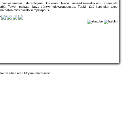
hvistamaan stereotypiaa korkean tason musiikkikoulutuksen saaneista
sältöä. Toivon mukaan kuva särkyy tulevaisuudessa. Tuskin tätä ihan pian tulee
olla paljon mielenkiintoisempi tapaus.
ltävän aiheeseen liittyvää materiaalia.