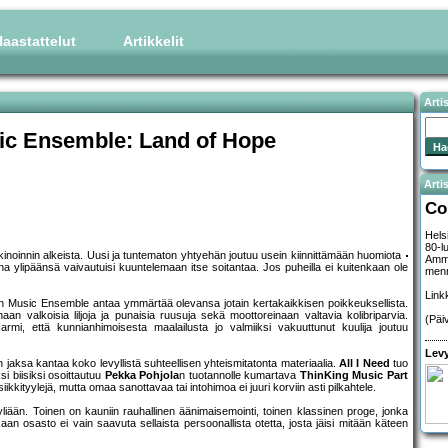
aastattelut
Artikkelit
Arti
ic Ensemble: Land of Hope
Artis
Co
Hels
80-l
 markkinoinnin alkeista. Uusi ja tuntematon yhtyehän joutuu usein kiinnittämään huomiota
Amma
ikoina ylipäänsä vaivautuisi kuuntelemaan itse soitantaa. Jos puheilla ei kuitenkaan ole
menn
Link
sh Music Ensemble antaa ymmärtää olevansa jotain kertakaikkisen poikkeuksellista.
an valkoisia liljoja ja punaisia ruusuja sekä moottoreinaan valtavia kolibriparvia.
(Päi
armi, että kunnianhimoisesta maalailusta jo valmiiksi vakuuttunut kuulija joutuu
Levy
 jaksa kantaa koko levyllistä suhteellisen yhteismitatonta materiaalia.
All I Need
tuo
si biisiksi osoittautuu
Pekka Pohjola
n tuotannolle kumartava
ThinKing Music Part
kityylejä, mutta omaa sanottavaa tai intohimoa ei juuri korviin asti pilkahtele.
yliään. Toinen on kauniin rauhallinen äänimaisemointi, toinen klassinen proge, jonka
an osasto ei vain saavuta sellaista persoonallista otetta, josta jäisi mitään käteen