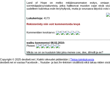
Land of Hope on melko mitäänsanomaton esitys, omiaan va
sorminäppäryystaitureista, jotka hallitsevat muodon vaan eivät si
uudelleen kaivettua esiin levyhyllystä, mutta jo seuraava lätyskä voisi 
Lukukertoja:
4173
Rekisteröidy niin voit kommentoida levyä
Kommenttien keskiarvo:
walbu kommentoi 08.02.2010:
Pisteet:
Mikäs se on se kuuluisin biisi joka menee cee, dee, äfmolli ja ee?
Copyright © 2025 desibeli.net | Kaikki oikeudet pidätetään |
Tietoa toimituksesta
desibeli.net ei vastaa Facebook-, Youtube- ja last.fm-linkkien sisällöstä eikä takaa niiden sisä