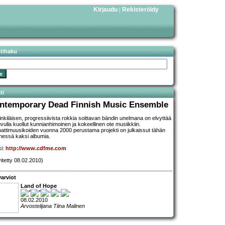
Kirjaudu
Rekisteröidy
|
stihaku
ti
ntemporary Dead Finnish Music Ensemble
inkiläisen, progressiivista rokkia soittavan bändin unelmana on elvyttää
uvulla kuollut kunnianhimoinen ja kokeellinen ote musiikkiin.
ttimuusikoiden vuonna 2000 perustama projekti on julkaissut tähän
essä kaksi albumia.
ki:
http://www.cdfme.com
vitetty 08.02.2010)
arviot
Land of Hope
08.02.2010
Arvostelijana Tiina Malinen