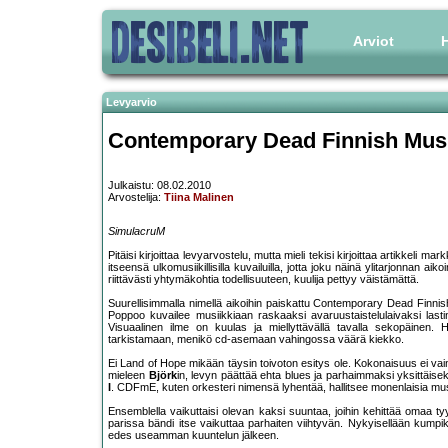
Arviot
H
Levyarvio
Contemporary Dead Finnish Mus
Julkaistu: 08.02.2010
Arvostelija:
Tiina Malinen
SimulacruM
Pitäisi kirjoittaa levyarvostelu, mutta mieli tekisi kirjoittaa artikkeli
itseensä ulkomusiikillisilla kuvailuilla, jotta joku näinä ylitarjonnan a
riittävästi yhtymäkohtia todellisuuteen, kuulija pettyy väistämättä.
Suurellisimmalla nimellä aikoihin paiskattu Contemporary Dead Finni
Poppoo kuvailee musiikkiaan raskaaksi avaruustaistelulaivaksi lastina
Visuaalinen ilme on kuulas ja miellyttävällä tavalla sekopäinen. H
tarkistamaan, menikö cd-asemaan vahingossa väärä kiekko.
Ei Land of Hope mikään täysin toivoton esitys ole. Kokonaisuus ei vain
mieleen
Björk
in, levyn päättää ehta blues ja parhaimmaksi yksittäisek
I
. CDFmE, kuten orkesteri nimensä lyhentää, hallitsee monenlaisia musiik
Ensemblella vaikuttaisi olevan kaksi suuntaa, joihin kehittää omaa ty
parissa bändi itse vaikuttaa parhaiten viihtyvän. Nykyisellään kumpika
edes useamman kuuntelun jälkeen.