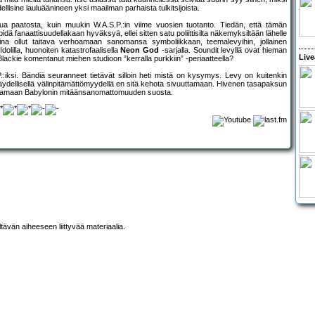
lisine lauluäänineen yksi maailman parhaista tulkitsijoista.
ua paatosta, kuin muukin W.A.S.P.:in viime vuosien tuotanto. Tiedän, että tämän
ä fanaattisuudellakaan hyväksyä, ellei sitten satu poliittisilta näkemyksiltään lähelle
ina ollut taitava verhoamaan sanomansa symboliikkaan, teemalevyihin, jollainen
lilla, huonoiten katastrofaalisella
Neon God
-sarjalla. Soundit levyllä ovat hieman
Live
 Blackie komentanut miehen studioon ”kerralla purkkiin” -periaatteella?
.:iksi. Bändiä seuranneet tietävät silloin heti mistä on kysymys. Levy on kuitenkin
n täydellisellä välinpitämättömyydellä en sitä kehota sivuuttamaan. Hivenen tasapaksun
 nostamaan Babylonin mitäänsanomattomuuden suosta.
ltävän aiheeseen liittyvää materiaalia.