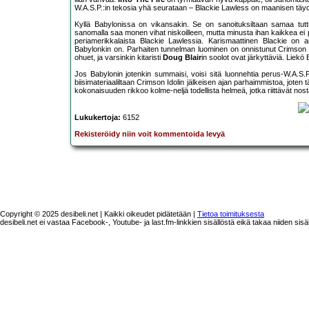
W.A.S.P.:in tekosia yhä seurataan – Blackie Lawless on maanisen täydel
Kyllä Babylonissa on vikansakin. Se on sanoituksiltaan samaa tutt
sanomalla saa monen vihat niskoilleen, mutta minusta ihan kaikkea ei pid
periamerikkalaista Blackie Lawlessia. Karismaattinen Blackie on a
Babylonkin on. Parhaiten tunnelman luominen on onnistunut Crimson Ido
ohuet, ja varsinkin kitaristi
Doug Blair
in soolot ovat järkyttäviä. Liekö
Jos Babylonin jotenkin summaisi, voisi sitä luonnehtia perus-W.A.S.P
biisimateriaaliltaan Crimson Idolin jälkeisen ajan parhaimmistoa, jote
kokonaisuuden rikkoo kolme-neljä todellista helmeä, jotka riittävät
Lukukertoja:
6152
Rekisteröidy niin voit kommentoida levyä
Copyright © 2025 desibeli.net | Kaikki oikeudet pidätetään |
Tietoa toimituksesta
desibeli.net ei vastaa Facebook-, Youtube- ja last.fm-linkkien sisällöstä eikä takaa niiden sisä