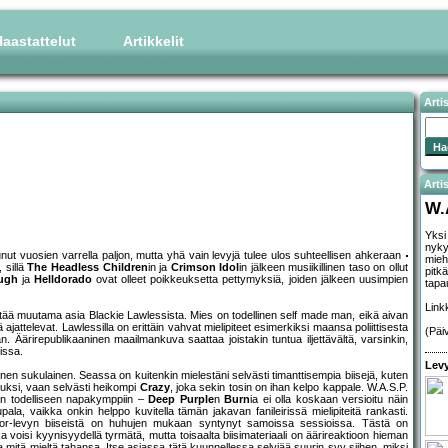
aastattelut
Artikkelit
Arti
Artis
W.
Yksi
nyky
ut vuosien varrella paljon, mutta yhä vain levyjä tulee ulos suhteellisen ahkeraan
mieh
 sillä
The Headless Children
in ja
Crimson Idol
in jälkeen musiikillinen taso on ollut
pitk
ough
ja
Helldorado
ovat olleet poikkeuksetta pettymyksiä, joiden jälkeen uusimpien
tapa
Link
ärtää muutama asia Blackie Lawlessista. Mies on todellinen self made man, eikä aivan
ä ajattelevat. Lawlessilla on erittäin vahvat mielipiteet esimerkiksi maansa poliittisesta
(Päi
. Äärirepublikaaninen maailmankuva saattaa joistakin tuntua iljettävältä, varsinkin,
issa.
Levy
inen sukulainen. Seassa on kuitenkin mielestäni selvästi timanttisempia biisejä, kuten
inkuksi, vaan selvästi heikompi
Crazy
, joka sekin tosin on ihan kelpo kappale. W.A.S.P.
aan todelliseen napakymppiin –
Deep Purple
n
Burn
ia ei olla koskaan versioitu näin
ala, vaikka onkin helppo kuvitella tämän jakavan fanileirissä mielipiteitä rankasti.
or-levyn biiseistä on huhujen mukaan syntynyt samoissa sessioissa. Tästä on
oisi kyynisyydellä tyrmätä, mutta toisaalta biisimateriaali on äärireaktioon hieman
itä mieltä tahansa. Itse asiassa tätä kuunnellessa selviää suurin syy siihen, miksi