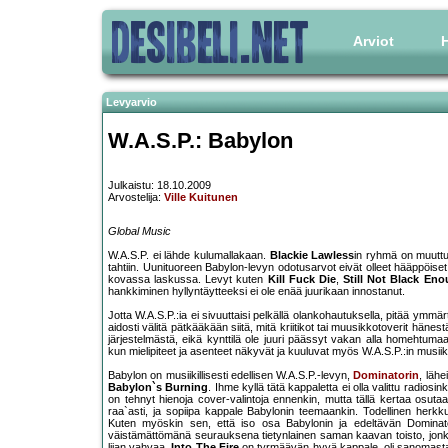
Arviot
H
Levyarvio
W.A.S.P.: Babylon
Julkaistu: 18.10.2009
Arvostelija:
Ville Kuitunen
Global Music
W.A.S.P. ei lähde kulumallakaan.
Blackie Lawless
in ryhmä on muuttun
tahtiin. Uunituoreen Babylon-levyn odotusarvot eivät olleet hääppöiset,
kovassa laskussa. Levyt kuten
Kill Fuck Die
,
Still Not Black En
hankkiminen hyllyntäytteeksi ei ole enää juurikaan innostanut.
Jotta W.A.S.P.:ia ei sivuuttaisi pelkällä olankohautuksella, pitää ymm
aidosti välitä pätkääkään siitä, mitä kriitikot tai muusikkotoverit hänest
järjestelmästä, eikä kynttilä ole juuri päässyt vakan alla homehtumaan
kun mielipiteet ja asenteet näkyvät ja kuuluvat myös W.A.S.P.:in musiik
Babylon on musiikillisesti edellisen W.A.S.P.-levyn,
Dominatorin
, lähe
Babylon`s Burning
. Ihme kyllä tätä kappaletta ei olla valittu radios
on tehnyt hienoja cover-valintoja ennenkin, mutta tällä kertaa osut
raa`asti, ja sopiipa kappale Babylonin teemaankin. Todellinen herkkup
Kuten myöskin sen, että iso osa Babylonin ja edeltävän Dominat
väistämättömänä seurauksena tietynlainen saman kaavan toisto, jonka v
liian vahvaa.
Into The Fire
on tyrmäävän hyvä kappale, oli sanomasta m