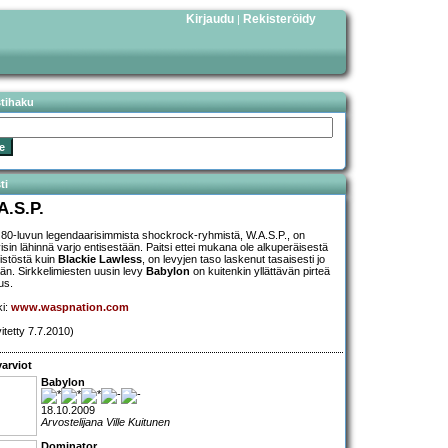
Kirjaudu
Rekisteröidy
|
stihaku
ti
A.S.P.
 80-luvun legendaarisimmista shockrock-ryhmistä, W.A.S.P., on
isin lähinnä varjo entisestään. Paitsi ettei mukana ole alkuperäisestä
istöstä kuin
Blackie Lawless
, on levyjen taso laskenut tasaisesti jo
ään. Sirkkelimiesten uusin levy
Babylon
on kuitenkin yllättävän pirteä
us.
ki:
www.waspnation.com
vitetty 7.7.2010)
arviot
Babylon
18.10.2009
Arvostelijana Ville Kuitunen
Dominator