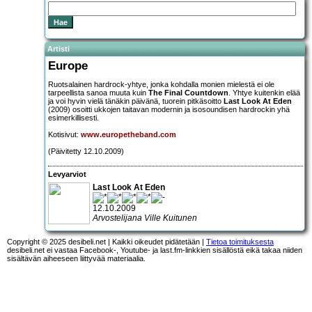
Artisti
Europe
Ruotsalainen hardrock-yhtye, jonka kohdalla monien mielestä ei ole
tarpeellista sanoa muuta kuin
The Final Countdown
. Yhtye kuitenkin elää
ja voi hyvin vielä tänäkin päivänä, tuorein pitkäsoitto
Last Look At Eden
(2009) osoitti ukkojen taitavan modernin ja isosoundisen hardrockin yhä
esimerkillisesti.
Kotisivut:
www.europetheband.com
(Päivitetty 12.10.2009)
Levyarviot
Last Look At Eden
12.10.2009
Arvostelijana Ville Kuitunen
Copyright © 2025 desibeli.net | Kaikki oikeudet pidätetään |
Tietoa toimituksesta
desibeli.net ei vastaa Facebook-, Youtube- ja last.fm-linkkien sisällöstä eikä takaa niiden
sisältävän aiheeseen liittyvää materiaalia.