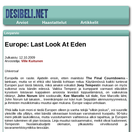
Arviot
Haastattelut
Artikkelit
Levyarvio
Europe: Last Look At Eden
Julkaistu: 12.10.2009
Arvostelija:
Ville Kuitunen
Universal
Europella on rasite. Ajattelin ensin, etten mainitsisi
The Final Countdown
ia
lainkaan, mutta se ei ehkä olisi bändiä kohtaan reilua. Käytännössä kaikki tuntevat
Europen juuri tästä biisistä, mikä ainakin vokalisti
Joey Tempest
in mukaan on myös
sulkenut ovia bändin edessä. Vaikka Tempest ja kumppanit varmasti elävätkin
kyseisen loistavan kappaleen ansiosta leveästi loppuelämänsä, on vaikeuksia
riittänyt.
John Norum
lähti soolouralle,
Kee Marcello
tuli tilalle, Kee Marcello lähti,
John Norum tuli takaisin... treenikämpän ovi kävi kuin Seppälän alennusmyynneissä,
ja ihmisten musiikkimaku muuttui ajan mukana. Europe vaipui unholaan.
Yhtä lailla kuin moni ei tiedä Europen olleen jo vanha tekijä ”silloin joskus”, voi suurelle
yleisölle olla yllätys, ettei bändiä oikeastaan koskaan varsinaisesti kuopattu. 90-luku
meni pitkälti taukoillessa, mutta vuosituhannen vaihteessa alkoi tapahtua, ja Europen
toinen tuleminen oli pian tosiasia. Linja muuttui raskaammaksi, meikit olivat kadonneet,
Tempestin hiuslakkabudjetti olematon, ylikaiutettu virvelisoundi ja
tavaramerkkisyntikka tiessään.