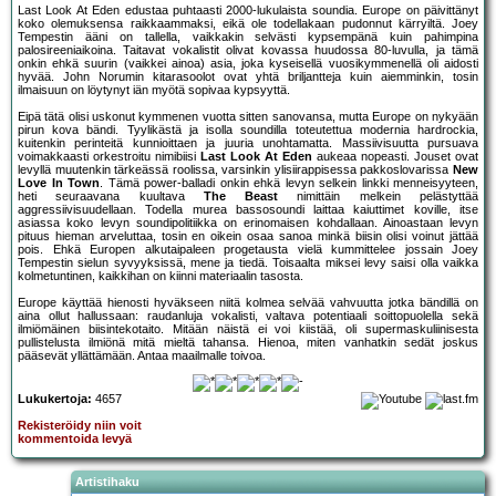
Last Look At Eden edustaa puhtaasti 2000-lukulaista soundia. Europe on päivittänyt
koko olemuksensa raikkaammaksi, eikä ole todellakaan pudonnut kärryiltä. Joey
Tempestin ääni on tallella, vaikkakin selvästi kypsempänä kuin pahimpina
palosireeniaikoina. Taitavat vokalistit olivat kovassa huudossa 80-luvulla, ja tämä
onkin ehkä suurin (vaikkei ainoa) asia, joka kyseisellä vuosikymmenellä oli aidosti
hyvää. John Norumin kitarasoolot ovat yhtä briljantteja kuin aiemminkin, tosin
ilmaisuun on löytynyt iän myötä sopivaa kypsyyttä.
Eipä tätä olisi uskonut kymmenen vuotta sitten sanovansa, mutta Europe on nykyään
pirun kova bändi. Tyylikästä ja isolla soundilla toteutettua modernia hardrockia,
kuitenkin perinteitä kunnioittaen ja juuria unohtamatta. Massiivisuutta pursuava
voimakkaasti orkestroitu nimibiisi
Last Look At Eden
aukeaa nopeasti. Jouset ovat
levyllä muutenkin tärkeässä roolissa, varsinkin ylisiirappisessa pakkoslovarissa
New
Love In Town
. Tämä power-balladi onkin ehkä levyn selkein linkki menneisyyteen,
heti seuraavana kuultava
The Beast
nimittäin melkein pelästyttää
aggressiivisuudellaan. Todella murea bassosoundi laittaa kaiuttimet koville, itse
asiassa koko levyn soundipolitiikka on erinomaisen kohdallaan. Ainoastaan levyn
pituus hieman arveluttaa, tosin en oikein osaa sanoa minkä biisin olisi voinut jättää
pois. Ehkä Europen alkutaipaleen progetausta vielä kummittelee jossain Joey
Tempestin sielun syvyyksissä, mene ja tiedä. Toisaalta miksei levy saisi olla vaikka
kolmetuntinen, kaikkihan on kiinni materiaalin tasosta.
Europe käyttää hienosti hyväkseen niitä kolmea selvää vahvuutta jotka bändillä on
aina ollut hallussaan: raudanluja vokalisti, valtava potentiaali soittopuolella sekä
ilmiömäinen biisintekotaito. Mitään näistä ei voi kiistää, oli supermaskuliinisesta
pullistelusta ilmiönä mitä mieltä tahansa. Hienoa, miten vanhatkin sedät joskus
pääsevät yllättämään. Antaa maailmalle toivoa.
Lukukertoja:
4657
Rekisteröidy niin voit
kommentoida levyä
Artistihaku