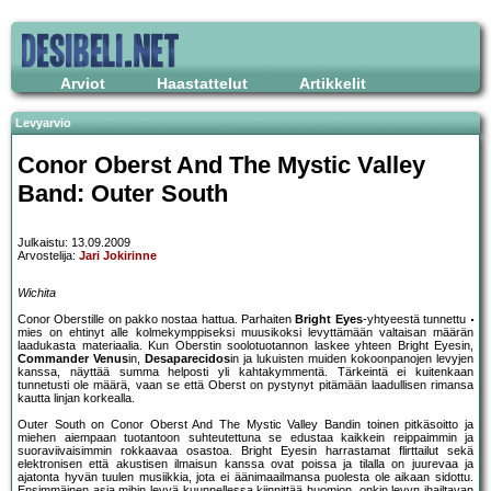
Arviot
Haastattelut
Artikkelit
Levyarvio
Conor Oberst And The Mystic Valley
Band: Outer South
Julkaistu: 13.09.2009
Arvostelija:
Jari Jokirinne
Wichita
Conor Oberstille on pakko nostaa hattua. Parhaiten
Bright Eyes
-yhtyeestä tunnettu
mies on ehtinyt alle kolmekymppiseksi muusikoksi levyttämään valtaisan määrän
laadukasta materiaalia. Kun Oberstin soolotuotannon laskee yhteen Bright Eyesin,
Commander Venus
in,
Desaparecidos
in ja lukuisten muiden kokoonpanojen levyjen
kanssa, näyttää summa helposti yli kahtakymmentä. Tärkeintä ei kuitenkaan
tunnetusti ole määrä, vaan se että Oberst on pystynyt pitämään laadullisen rimansa
kautta linjan korkealla.
Outer South on Conor Oberst And The Mystic Valley Bandin toinen pitkäsoitto ja
miehen aiempaan tuotantoon suhteutettuna se edustaa kaikkein reippaimmin ja
suoraviivaisimmin rokkaavaa osastoa. Bright Eyesin harrastamat flirttailut sekä
elektronisen että akustisen ilmaisun kanssa ovat poissa ja tilalla on juurevaa ja
ajatonta hyvän tuulen musiikkia, jota ei äänimaailmansa puolesta ole aikaan sidottu.
Ensimmäinen asia mihin levyä kuunnellessa kiinnittää huomion, onkin levyn ihailtavan