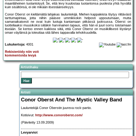
maanläheinen tuotantotyyli. Se, että levy kuulostaa tuotantonsa puolesta yhtä hyvältä
kuin sisältönsä, ei ole mikään itsestäänselvyys.
Conor Oberst on kieltämättä lahjakas lauluntekijä. Miehen kappaleista löytyy riittävästi
tarttumapintaa, jotta niihin pääsee ummikkokin helposti uppoutumaan, mutta
samanaikaisesti ne ovat kuin luotuja kantamaan pitkässä juoksussa. Oberst on
tuotteliaaksi muusikoksi siitäkin harvinainen tapaus, että hän ei juuri sorru toistamaan
itseään. Se kertoo ennen kaikkea siitä, että Conor Oberst on musiikillisesti löytänyt
oman väylänsä ja toteuttaa sitä lähes tappavalla tehokkuudella.
Lukukertoja:
4001
Rekisteröidy niin voit
kommentoida levyä
Artistihaku
Artisti
Conor Oberst And The Mystic Valley Band
Lauluntekijä Conor Oberstin juureva rock-partio.
Kotisivut:
http://www.conoroberst.com/
(Päivitetty 13.09.2009)
Levyarviot