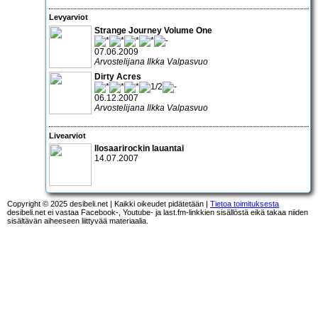
Levyarviot
Strange Journey Volume One
07.06.2009
Arvostelijana Ilkka Valpasvuo
Dirty Acres
06.12.2007
Arvostelijana Ilkka Valpasvuo
Livearviot
Ilosaarirockin lauantai
14.07.2007
Copyright © 2025 desibeli.net | Kaikki oikeudet pidätetään |
Tietoa toimituksesta
desibeli.net ei vastaa Facebook-, Youtube- ja last.fm-linkkien sisällöstä eikä takaa niiden
sisältävän aiheeseen liittyvää materiaalia.