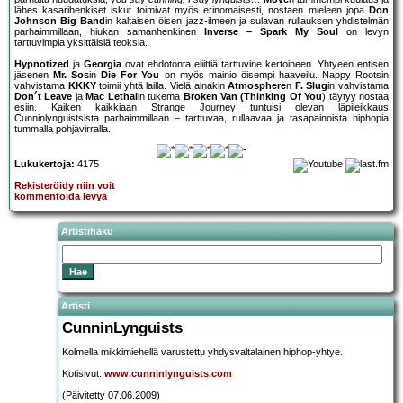
lähes kasarihenkiset iskut toimivat myös erinomaisesti, nostaen mieleen jopa
Don
Johnson Big Band
in kaltaisen öisen jazz-ilmeen ja sulavan rullauksen yhdistelmän
parhaimmillaan, hiukan samanhenkinen
Inverse – Spark My Soul
on levyn
tarttuvimpia yksittäisiä teoksia.
Hypnotized
ja
Georgia
ovat ehdotonta eliittiä tarttuvine kertoineen. Yhtyeen entisen
jäsenen
Mr. Sos
in
Die For You
on myös mainio öisempi haaveilu. Nappy Rootsin
vahvistama
KKKY
toimii yhtä lailla. Vielä ainakin
Atmosphere
n
F. Slug
in vahvistama
Don´t Leave
ja
Mac Lethal
in tukema
Broken Van (Thinking Of You
) täytyy nostaa
esiin. Kaiken kaikkiaan Strange Journey tuntuisi olevan läpileikkaus
Cunninlynguistsista parhaimmillaan – tarttuvaa, rullaavaa ja tasapainoista hiphopia
tummalla pohjavirralla.
Lukukertoja:
4175
Rekisteröidy niin voit
kommentoida levyä
Artistihaku
Artisti
CunninLynguists
Kolmella mikkimiehellä varustettu yhdysvaltalainen hiphop-yhtye.
Kotisivut:
www.cunninlynguists.com
(Päivitetty 07.06.2009)