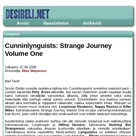
Arviot
Haastattelut
Artikkelit
Levyarvio
Cunninlynguists: Strange Journey
Volume One
Julkaistu: 07.06.2009
Arvostelija:
Ilkka Valpasvuo
Bad Taste
Syvän Etelän soundia tarjoileva hiphop-trio Cunninlynguists tunnelmoi kepeästi parin
vuoden takaisella
Dirty Acres
-albumilla. Nyt kesän molemmin puolin saadaan kuulla
kaksi vahvasti vierailijoilla varustettua albumia, joilla yhtye pistelee sekä uutta
materiaalia että vanhoja raitoja uuteen uskoon. Ensimmäinen osa maistuu samaan
aikaan aika tummalta ja reippaasti rullaavalta, vaikka kepeyttäkin irtoaa. Mukaan on
päässyt monen muun mukana mm.
Looptroop Rockers
ia,
Nappy Roots
ia ja
Killer
Mike
a. Kokonaisuutena Strange Journey Volume One on jopa vahvempi kokonaisuus
kuin Acres, joten sekä vierailijat että remiksaukset ovat erittäin taitavasti toteutettuja.
Kuudentoista raidan joukkoon mahtuu niin alle minuutin rykäyksiä kuin neliminuuttisia
kokonaisuuksia. Looptroopin ja
Hilltop Hoods
in vahvistama
Nothing But
Strangeness
vakuuttaa ilmavan kuohuvalla otteellaan ja rennolla askeleellaan.
Tukholmassa livenä nauhoitettu bändi-anthem
Lynguistics
on edelleen yhtyeen
parhaita huudatuksia,
you say cunning, I say lynguists…
Move
n tummempi kuulaus ja