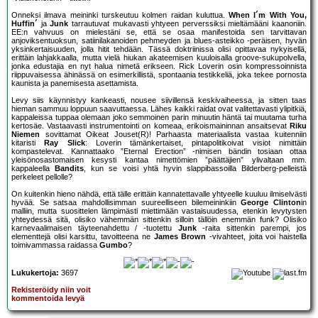
Onneksi ilmava meininki turskeutuu kolmen raidan kuluttua.
When I´m With You,
Huffin´
ja
Junk
tarrautuvat mukavasti yhtyeen perverssiksi mieltämääni kaanoniin.
EE:n vahvuus on mielestäni se, että se osaa manifestoida sen tarvittavan
anjoviksentuoksun, satiinilakanoiden pehmeyden ja blues-asteikko -peräisen, hyvän
yksinkertaisuuden, jolla hitit tehdään. Tässä doktriinissa olisi opittavaa nykyisellä,
erittäin lahjakkaalla, mutta vielä hiukan akateemisen kuuloisalla groove-sukupolvella,
jonka edustajia en nyt halua nimetä erikseen. Rick Loverin osin kompressoinnista
riippuvaisessa ähinässä on esimerkillistä, spontaania testikkeliä, joka tekee pornosta
kaunista ja panemisesta asettamista.
Levy siis käynnistyy kankeasti, nousee siivillensä keskivaiheessa, ja sitten taas
hieman sammuu loppuun saavuttaessa. Lähes kaikki raidat ovat valitettavasti ylipitkiä,
kappaleissa tuppaa olemaan joko semmoinen parin minuutin häntä tai muutama turha
kertosäe. Vastaavasti instrumentointi on komeaa, erikoismaininnan ansaitsevat
Riku
Niemen
sovittamat Oikeat Jouset(R)! Parhaasta materiaalista vastaa kuitenniin
kitaristi
Ray Slick
: Loverin tämänkertaiset, pintapolitikoivat visiot nimittäin
kompastelevat. Kannattaako ”Eternal Erection” -nimisen bändin tosiaan ottaa
yleisönosastomaisen kesysti kantaa nimettömien ”päättäjien” ylivaltaan mm.
kappaleella
Bandits
, kun se voisi yhtä hyvin slappibassoilla Bilderberg-pelleistä
perkeleet pellolle?
On kuitenkin hieno nähdä, että tälle erittäin kannatettavalle yhtyeelle kuuluu ilmiselvästi
hyvää. Se satsaa mahdollisimman suureelliseen bilemeininkiin
George Clinton
in
malliin, mutta suosittelen lämpimästi miettimään vastaisuudessa, etenkin levytysten
yhteydessä sitä, olisiko vähemmän sittenkin silloin tällöin enemmän funk? Olisiko
karnevaalimaisen täyteenahdettu / -tuotettu
Junk
-raita sittenkin parempi, jos
elementtejä olisi karsittu, tavoitteena ne
James Brown
-vivahteet, joita voi haistella
toimivammassa raidassa
Gumbo
?
Lukukertoja:
3697
Rekisteröidy niin voit
kommentoida levyä