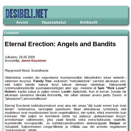
Arviot
Haastattelut
Artikkelit
Levyarvio
Eternal Erection: Angels and Bandits
Julkaistu: 26.05.2009
Arvostelija:
Janne Kuusinen
Playground Music Scandinavia
Viidentoista vuoden iän saavuttanut mustanmusiikin bileseitsikko iskee eetteriin
viidennen levynsä.
Family Tree
-esikoisen ”metsäläisfunk” varmisti aikoinaan sen,
että kaikki bändin tulevat levyt tulevat olemaan odotettuja. Valistuneelle
rytmimusiikkiyleisölle suomalaisesiintyjien alter ego -meininki oli
Sam ”Rick Lover”
Huber
in kautta tuttua jo paljon ennen
Lordi
n läpilyöntiä. Kun ei kerran Jumala ole
aikoinaan siunannut oikealla ihonvärillä, niin silloin otetaan avuksi jaettu (huom: ei
”jakautunut”) persoonallisuus!
Eternal Erectionin keikkahurmokset ovat aina niin omaa ”älä kuole ennen kuin koet
tämän” -luokkaansa, tanssijalat spastiseen tilaan aiheuttavaa rymistelyä, että
studiolevyt ovat muodostuneet hyvin ongelmallisiksi, niin nytkin, ehkä enemmän kuin
koskaan. Niin paljon on livemäistä otetta nyt päässyt ujuttautumaan levyyn:
armottomaan välineeseen, joka vaatii tiiviyttä sekä extra-tiukkuutta vaativille,
kuunteleville korvapareille. Jo kahdeksanminuuttinen aloituskappale
Deeper
on
riskaabeli. Kaikenmoinen conga-fiilistely ja chillailu saa niin armotta negatiivisen
”viulukonefunk” -tittelin.