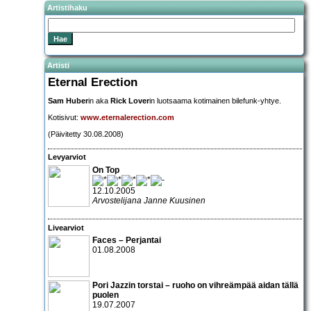
Artistihaku
Artisti
Eternal Erection
Sam Huber
in aka
Rick Lover
in luotsaama kotimainen bilefunk-yhtye.
Kotisivut:
www.eternalerection.com
(Päivitetty 30.08.2008)
Levyarviot
On Top
12.10.2005
Arvostelijana Janne Kuusinen
Livearviot
Faces – Perjantai
01.08.2008
Pori Jazzin torstai – ruoho on vihreämpää aidan tällä
puolen
19.07.2007