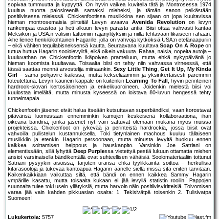
sopivaa tummuutta ja kypyyttä. On hyvin vaikea kuvitella tätä ja Montrosessa 1974
kuultua nuorta palosireeniä samaksi mieheksi, ja tämän sanon pelkästään
positiivisessa mielessä. Chickenfootissa musiikkina sen sijaan on jopa kuultavissa
hieman montrosemaisia piirteitä! Levyn avaava
Avenida Revolution
on levyn
rankempaa osastoa ja heti alkuun levyn parasta antia. Biisi ottaa vahvasti kantaa
Meksikon ja USA:n välisiin laittomiin rajanylityksiin ja niillä tehtävään likaiseen rahaan.
Aihe lienee henkilökohtainen Hagarille, jolla on vahvoja kytköksiä USA:n etelänaapuriin
– eikä vähiten tequilabisneksensä kautta. Seuraavana kuultava
Soap On A Rope
on
tuttua huttua Hagarin soololevyiltä, eikä oikein vakuuta. Rahaa, naisia, nopeita autoja –
kuuluvathan ne Chickenfootin ikäpolven prameiluun, mutta ehkä nykypäivänä jo
hieman koomista kuultavaa. Toisaalta biisi on tehty niin vahvassa virneessä, että
tässä saattaa mennä arvostelija miinaankin.
Sexy Little Thing
,
Get It Up
,
My Kinda
Girl
– sama pohjavire kaikissa, mutta kekseliäämmin ja yksinkertaisesti paremmin
toteutettuna. Levyn kaunein kappale on kuitenkin
Learning To Fall
, hyvin perinteinen
hardrock-slovari kertosäkeineen ja enkelikuoroineen. Joidenkin mielestä biisi voi
kuulostaa imelältä, mutta minusta kyseessä on loistava 80-luvun hengessä tehty
tunnelmapala.
Chickenfootin jäsenet eivät halua itseään kutsuttavan superbändiksi, vaan korostavat
pitävänsä luomustaan ennemminkin kamujen keskeisenä kollaboraationa, ihan
oikeana bändinä, jonka jäsenet nyt vain sattuvat olemaan mukana myös muissa
projekteissa. Chickenfoot on jykevää ja perinteistä hardrockia, jossa biisit ovat
vahvoilla pullistelun kustannuksella. Toki tietynlainen machous kuuluu tällaiseen
musiikkiin ja etenkin Hagarin persoonaan, mutta minusta levyltä huokuu ennen
kaikkea soittamisen helppous ja hauskanpito. Varsinkin Joe Satriani on
elementissään, sillä lyhyttä
Deep Purple
ssa vietettyä pestiä lukuun ottamatta miehen
ansiot varsinaisella bändikentällä ovat suhteellisen vähäisiä. Soolomateriaaliin tottunut
Satriani pysyykin aisoissa, tarjoten uransa ehkä tyylikkäintä soittoa – herkullisia
kitarasooloja ja tukevaa kantoapua Hagarin äänelle siellä missä sitä eniten tarvitaan.
Kaikenkaikkiaan vaikuttaa siltä, että bändi on ennen kaikkea Sammy Hagarin
ympärille kasattu, mutta toisaalta kukaan ei jää levyllä statistin rooliin. Pappojen
suunnalta tulee toki usein yllätyksiä, mutta harvoin näin positiivisviritteisiä. Toivomisen
varaa jää vain kahden pikkuasian osalta: 1. Tekisivätpä toisenkin 2. Tulisivatpa
Suomeen!
Lukukertoja:
5757