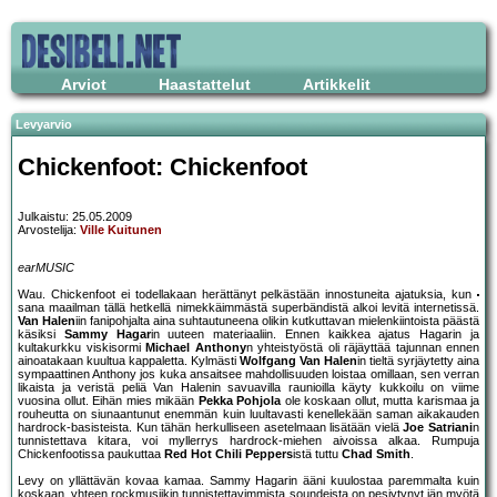
Arviot
Haastattelut
Artikkelit
Levyarvio
Chickenfoot: Chickenfoot
Julkaistu: 25.05.2009
Arvostelija:
Ville Kuitunen
earMUSIC
Wau. Chickenfoot ei todellakaan herättänyt pelkästään innostuneita ajatuksia, kun
sana maailman tällä hetkellä nimekkäimmästä superbändistä alkoi levitä internetissä.
Van Halen
iin fanipohjalta aina suhtautuneena olikin kutkuttavan mielenkiintoista päästä
käsiksi
Sammy Hagar
in uuteen materiaaliin. Ennen kaikkea ajatus Hagarin ja
kultakurkku viskisormi
Michael Anthony
n yhteistyöstä oli räjäyttää tajunnan ennen
ainoatakaan kuultua kappaletta. Kylmästi
Wolfgang Van Halen
in tieltä syrjäytetty aina
sympaattinen Anthony jos kuka ansaitsee mahdollisuuden loistaa omillaan, sen verran
likaista ja veristä peliä Van Halenin savuavilla raunioilla käyty kukkoilu on viime
vuosina ollut. Eihän mies mikään
Pekka Pohjola
ole koskaan ollut, mutta karismaa ja
rouheutta on siunaantunut enemmän kuin luultavasti kenellekään saman aikakauden
hardrock-basisteista. Kun tähän herkulliseen asetelmaan lisätään vielä
Joe Satriani
n
tunnistettava kitara, voi myllerrys hardrock-miehen aivoissa alkaa. Rumpuja
Chickenfootissa paukuttaa
Red Hot Chili Peppers
istä tuttu
Chad Smith
.
Levy on yllättävän kovaa kamaa. Sammy Hagarin ääni kuulostaa paremmalta kuin
koskaan, yhteen rockmusiikin tunnistettavimmista soundeista on pesiytynyt iän myötä