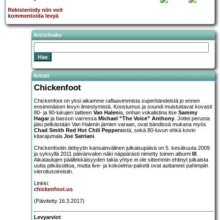
Rekisteröidy niin voit
kommentoida levyä
Artistihaku
Artisti
Chickenfoot
Chickenfoot on yksi aikamme raflaavimmista superbändeistä jo ennen
ensimmäisen levyn ilmestymistä. Koostumus ja soundi muistuttavat kovasti
80- ja 90-lukujen taitteen
Van Halen
ia, onhan vokalistina itse
Sammy
Hagar
ja basson varressa
Michael ”The Voice” Anthony
. Jottei perusta
jäisi pelkästään Van Halenin jämien varaan, ovat bändissä mukana myös
Chad Smith Red Hot Chili Peppers
istä, sekä 80-luvun ehkä kovin
kitarajumala
Joe Satriani
.
Chickenfootin debyytin kansainvälinen julkaisupäivä on 5. kesäkuuta 2009
ja syksyllä 2011 päivänvalon näki näppärästi nimetty toinen albumi
III
.
Aikataulujen päällekkäisyyden takia yhtye ei ole sittemmin ehtinyt julkaista
uutta pitkäsoittoa, mutta live- ja kokoelma-paketit ovat auttaneet pahimpiin
vieroitusoireisiin.
Linkki:
chickenfoot.us
(Päivitetty 16.3.2017)
Levyarviot