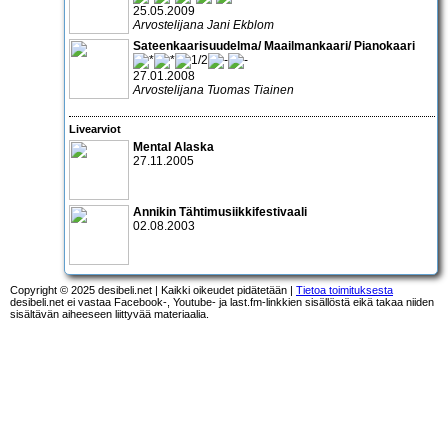
25.05.2009
Arvostelijana Jani Ekblom
Sateenkaarisuudelma/ Maailmankaari/ Pianokaari
27.01.2008
Arvostelijana Tuomas Tiainen
Livearviot
Mental Alaska
27.11.2005
Annikin Tähtimusiikkifestivaali
02.08.2003
Copyright © 2025 desibeli.net | Kaikki oikeudet pidätetään |
Tietoa toimituksesta
desibeli.net ei vastaa Facebook-, Youtube- ja last.fm-linkkien sisällöstä eikä takaa niiden
sisältävän aiheeseen liittyvää materiaalia.