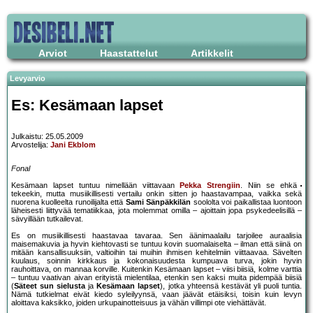
Arviot
Haastattelut
Artikkelit
Levyarvio
Es: Kesämaan lapset
Julkaistu: 25.05.2009
Arvostelija:
Jani Ekblom
Fonal
Kesämaan lapset tuntuu nimellään viittavaan
Pekka Strengiin
. Niin se ehkä
tekeekin, mutta musiikillisesti vertailu onkin sitten jo haastavampaa, vaikka sekä
nuorena kuolleelta runoilijalta että
Sami Sänpäkkilän
soololta voi paikallistaa luontoon
läheisesti liittyvää tematiikkaa, jota molemmat omilla – ajoittain jopa psykedeelisillä –
sävyillään tutkailevat.
Es on musiikillisesti haastavaa tavaraa. Sen äänimaalailu tarjoilee auraalisia
maisemakuvia ja hyvin kiehtovasti se tuntuu kovin suomalaiselta – ilman että siinä on
mitään kansallisuuksiin, valtioihin tai muihin ihmisen kehitelmiin viittaavaa. Sävelten
kuulaus, soinnin kirkkaus ja kokonaisuudesta kumpuava turva, jokin hyvin
rauhoittava, on mannaa korville. Kuitenkin Kesämaan lapset – viisi biisiä, kolme varttia
– tuntuu vaativan aivan erityistä mielentilaa, etenkin sen kaksi muita pidempää biisiä
(
Säteet sun sielusta
ja
Kesämaan lapset
), jotka yhteensä kestävät yli puoli tuntia.
Nämä tutkielmat eivät kiedo syleilyynsä, vaan jäävät etäisiksi, toisin kuin levyn
aloittava kaksikko, joiden urkupainotteisuus ja vähän villimpi ote viehättävät.