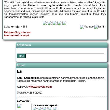
"
Kestääkö sun ajatukset elämän arkaa valoa / onko se liikaa onko se liikaa
" kysytään
levyn päättävällä
Haamut sun sydämestä
-biisillä, omalla suosikillani. Es:in
kokeellisuus on varmaan monelle liikaa, mutta Kesämaan lapset on hänen levyistään
helpoiten lähestyttävä, ainakin nyt tuntuu siltä. Aikanaan tämäkin muuttuu, mutta aika
on tämänkaltaisten levyjen puolella: kun me muutumme, muuttuu tämä levy
kanssamme, ja tarjoaa jotain uutta.
Lukukertoja:
4383
Rekisteröidy niin voit
kommentoida levyä
Artistihaku
Artisti
Es
Sami Sänpäkkilä
n henkilökohtainen äänimaailma tarjoilee luonnonläheisiä
katsauksia maailman hahmottamiseen musiikillisin keinoin.
Kotisivut:
www.escycle.com
(Päivitetty 25.5.2009)
Levyarviot
Kesämaan lapset