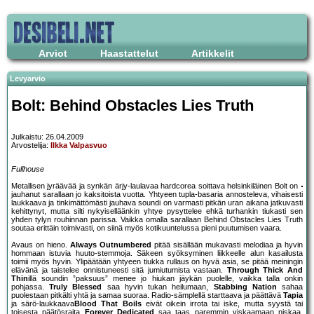
Arviot
Haastattelut
Artikkelit
Levyarvio
Bolt: Behind Obstacles Lies Truth
Julkaistu: 26.04.2009
Arvostelija:
Ilkka Valpasvuo
Fullhouse
Metallisen jyräävää ja synkän ärjy-laulavaa hardcorea soittava helsinkiläinen Bolt on
jauhanut sarallaan jo kaksitoista vuotta. Yhtyeen tupla-basaria annosteleva, vihaisesti
laukkaava ja tinkimättömästi jauhava soundi on varmasti pitkän uran aikana jatkuvasti
kehittynyt, mutta silti nykyiselläänkin yhtye pysyttelee ehkä turhankin tiukasti sen
yhden tylyn rouhinnan parissa. Vaikka omalla sarallaan Behind Obstacles Lies Truth
soutaa erittäin toimivasti, on siinä myös kotikuuntelussa pieni puutumisen vaara.
Avaus on hieno.
Always Outnumbered
pitää sisällään mukavasti melodiaa ja hyvin
hommaan istuvia huuto-stemmoja. Säkeen syöksyminen liikkeelle alun kasailusta
toimii myös hyvin. Ylipäätään yhtyeen tiukka rullaus on hyvä asia, se pitää meiningin
elävänä ja taistelee onnistuneesti sitä jumiutumista vastaan.
Through Thick And
Thin
illä soundin ”paksuus” menee jo hiukan jäykän puolelle, vaikka talla onkin
pohjassa.
Truly Blessed
saa hyvin tukan heilumaan,
Stabbing Nation
sahaa
puolestaan pitkälti yhtä ja samaa suoraa. Radio-sämplellä starttaava ja päättävä
Tapia
ja särö-laukkaava
Blood That Boils
eivät oikein irrota tai iske, mutta syystä tai
toisesta päätösraita
Forever Dedicated
saa taas paremmin viskaamaan niskaa.