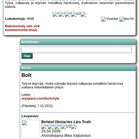
Tylyä, rullaavaa ja ärjyvän metallista hardcorea, kotimaisen tarjonnan paremmasta
päästä.
Lukukertoja:
4648
Rekisteröidy niin voit
kommentoida levyä
Artistihaku
Artisti
Bolt
Tylysti ärjyvää, mutta samalla tiukasti rullaavaa metallista hardcorea
soittava helsinkiläinen yhtye.
Linkki:
myspace.com/boltstyle
(Päivitetty 7.10.2011)
Levyarviot
Behind Obstacles Lies Truth
26.04.2009
Arvostelijana Ilkka Valpasvuo