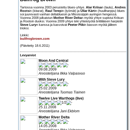
Tartossa vuonna 2003 perustettu blues-yhtye.
Alar Kriisa
n (laulu),
Andres
Roots
in (kitarat),
Raul Terep
in (lyömät) ja
Üllar Kärt
in (huuliharppu) blues
soi juurevasti vanhan deltabluesin ja Mississippin auringon hengessä.
Vuonna 2008 julkaistun
Mother River Delta
n myötä yhtye supistui Kriisan
ja Rootsin duoksi. Vuonna 2009 yhtye teki yhteistyötä brittiläisen harpistin
Steve Lury
n kanssa ja kasvoivat
Peeter Piik
in basson myötä jälleen
trioksi.
Linkki:
bullfrogbrown.com
(Päivitetty 18.6.2011)
Levyarviot
Moon And Central
09.08.2009
Arvostelijana Ilkka Valpasvuo
With Steve Lury
25.02.2009
Arvostelijana Tuomas Tiainen
Twelve Live Warthogs (live)
25.11.2008
Arvostelijana Jani Ekblom
Mother River Delta
14.05.2008
Arvostelijana Ilkka Valpasvuo