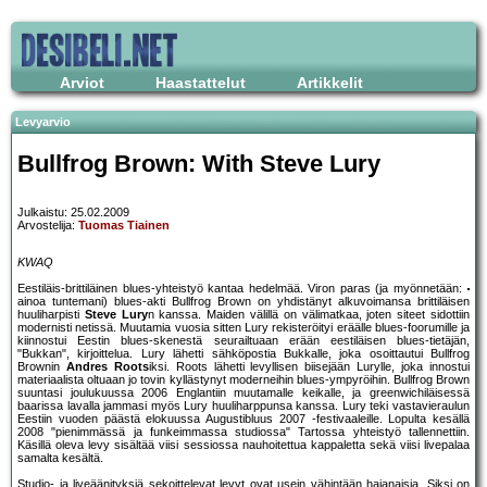
Arviot
Haastattelut
Artikkelit
Levyarvio
Bullfrog Brown: With Steve Lury
Julkaistu: 25.02.2009
Arvostelija:
Tuomas Tiainen
KWAQ
Eestiläis-brittiläinen blues-yhteistyö kantaa hedelmää. Viron paras (ja myönnetään:
ainoa tuntemani) blues-akti Bullfrog Brown on yhdistänyt alkuvoimansa brittiläisen
huuliharpisti
Steve Lury
n kanssa. Maiden välillä on välimatkaa, joten siteet sidottiin
modernisti netissä. Muutamia vuosia sitten Lury rekisteröityi eräälle blues-foorumille ja
kiinnostui Eestin blues-skenestä seurailtuaan erään eestiläisen blues-tietäjän,
"Bukkan", kirjoittelua. Lury lähetti sähköpostia Bukkalle, joka osoittautui Bullfrog
Brownin
Andres Roots
iksi. Roots lähetti levyllisen biisejään Lurylle, joka innostui
materiaalista oltuaan jo tovin kyllästynyt moderneihin blues-ympyröihin. Bullfrog Brown
suuntasi joulukuussa 2006 Englantiin muutamalle keikalle, ja greenwichiläisessä
baarissa lavalla jammasi myös Lury huuliharppunsa kanssa. Lury teki vastavieraulun
Eestiin vuoden päästä elokuussa Augustibluus 2007 -festivaaleille. Lopulta kesällä
2008 "pienimmässä ja funkeimmassa studiossa" Tartossa yhteistyö tallennettiin.
Käsillä oleva levy sisältää viisi sessiossa nauhoitettua kappaletta sekä viisi livepalaa
samalta kesältä.
Studio- ja liveäänityksiä sekoittelevat levyt ovat usein vähintään hajanaisia. Siksi on