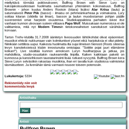
miellyttävä törmätä poikkeukseen; Bullfrog Brown with Steve Lury on
kaksijakoisuudestaan huolimatta saumattoman yhtenäinen kokonaisuus. Bullfrog
Brownin - johon kuuluu Anders Rootsin (kitara) lisäksi
Alar Kriisa
(laulu) ja
satunnaisesti
Peter Piik
(basso) - ilmaisu on pehmeänkarheaa ja voimakasta. Lury
soittaa kitaran (slidella tai ilman), basson ja laulun muodostaman pohjan päälle
suvereenisti omat harpistin osuutensa. Studiokappaleista parhaiten iskee itse
vanhaan kunnon ulvovaan suteen viittaava
Papa Wolf
. Muissakaan numeroissa ei ole
valittamista, mitä nyt
Modern Times
in tietokoneaiheiset sanoitukset särähtävät
korvaan.
Tarton Trehv-klubilla 31.7.2008 äänitetyn liveosuuden lähtökohdat olivat epäonniset:
muusikot ehtivät nukkumaan vain kolmituntiset yöunet eikä harjoituksia ei ollut pidetty.
Niinikään settilista uupui. Kaikesta huolimatta ilta sujui ilmeisen hienosti (Roots siteeraa
levyn kansiteksteissä klubin innostunutta omistajaa: "Soititte pojat juuri elämänne
keikan!"). Live sisältää kunnon annoksen Luryn huuliharppua ja jatkaa, jos
mahdollista, studio-osuuttakin raukeammilla linjoilla. Kaiken kaikkiaan paketti on
kunnossa ja kansivihkosen taustatarinointi lisää rutkasti syvyyttä. Bullfrog Brown kera
Steve Luryn selvästikin rakastaa musiikkia, ihan eri tavalla kuin studioissa valmistetut
täsmätuotteet. Ja livenähän tämä varmasti nousee toiseen potenssiin.
Lukukertoja:
5334
Rekisteröidy niin voit
kommentoida levyä
Artistihaku
Artisti
Bullfrog Brown