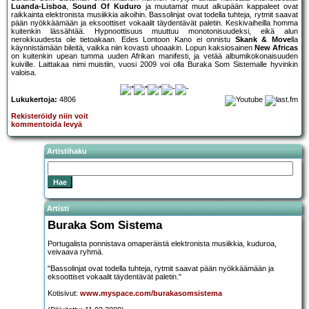
Luanda-Lisboa
,
Sound Of Kuduro
ja muutamat muut alkupään kappaleet ovat
raikkainta elektronista musiikkia aikoihin. Bassolinjat ovat todella tuhteja, rytmit saavat
pään nyökkäämään ja eksoottiset vokaalit täydentävät paletin. Keskivaiheilla homma
kuitenkin lässähtää. Hypnoottisuus muuttuu monotonisuudeksi, eikä alun
nerokkuudesta ole tietoakaan. Edes Lontoon Kano ei onnistu
Skank & Move
lla
käynnistämään bileitä, vaikka niin kovasti uhoaakin. Lopun kaksiosainen
New Africas
on kuitenkin upean tumma uuden Afrikan manifesti, ja vetää albumikokonaisuuden
kuiville. Laittakaa nimi muistiin, vuosi 2009 voi olla Buraka Som Sistemalle hyvinkin
valoisa.
Lukukertoja:
4806
Rekisteröidy niin voit
kommentoida levyä
Artistihaku
Artisti
Buraka Som Sistema
Portugalista ponnistava omaperäistä elektronista musiikkia, kuduroa,
veivaava ryhmä.
"Bassolinjat ovat todella tuhteja, rytmit saavat pään nyökkäämään ja
eksoottiset vokaalit täydentävät paletin."
Kotisivut:
www.myspace.com/burakasomsistema