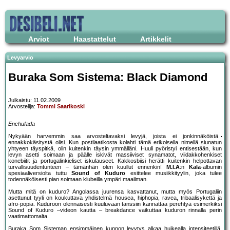
Arviot
Haastattelut
Artikkelit
Levyarvio
Buraka Som Sistema: Black Diamond
Julkaistu: 11.02.2009
Arvostelija:
Tommi Saarikoski
Enchufada
Nykyään harvemmin saa arvosteltavaksi levyjä, joista ei jonkinnäköistä
ennakkokäsitystä olisi. Kun postilaatikosta kolahti tämä erikoisella nimellä siunatun
yhtyeen täyspitkä, olin kuitenkin täysin ymmälläni. Huuli pyöristyi entisestään, kun
levyn asetti soimaan ja päälle iskivät massiiviset synamatot, viidakkohenkiset
konebiitit ja portugalinkieliset iskulauseet. Kakkosbiisi herätti kuitenkin helpottavan
turvallisuudentunteen – tämänhän olen kuullut ennenkin!
M.I.A
:n
Kala
-albumin
spesiaaliversiolta tuttu
Sound of Kuduro
esittelee musiikkityylin, joka tulee
todennäköisesti pian soimaan klubeilla ympäri maailman.
Mutta mitä on kuduro? Angolassa juurensa kasvattanut, mutta myös Portugaliin
asettunut tyyli on koukuttava yhdistelmä housea, hiphopia, ravea, tribaalisykettä ja
afro-popia. Kuduroon olennaisesti kuuluvaan tanssiin kannattaa perehtyä esimerkiksi
Sound of Kuduro –videon kautta – breakdance vaikuttaa kuduron rinnalla perin
vaatimattomalta.
Buraka Som Sisteman ensimmäinen kunnon levytys alkaa huikealla intensiteetillä.