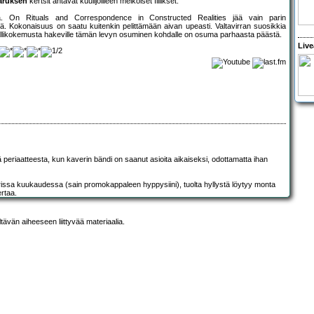
aruksen
kertsit antavat kuulijoilleen melkoiset fiilikset.
kia. On Rituals and Correspondence in Constructed Realities jää vain parin
. Kokonaisuus on saatu kuitenkin pelittämään aivan upeasti. Valtavirran suosikkia
metallikokemusta hakeville tämän levyn osuminen kohdalle on osuma parhaasta päästä.
Live
nnä periaatteesta, kun kaverin bändi on saanut asioita aikaiseksi, odottamatta ihan
issa kuukaudessa (sain promokappaleen hyppysiini), tuolta hyllystä löytyy monta
rtaa.
ltävän aiheeseen liittyvää materiaalia.