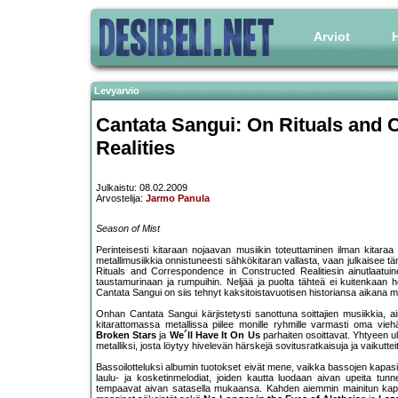
Arviot
H
Levyarvio
Cantata Sangui: On Rituals and 
Realities
Julkaistu: 08.02.2009
Arvostelija:
Jarmo Panula
Season of Mist
Perinteisesti kitaraan nojaavan musiikin toteuttaminen ilman kitara
metallimusiikkia onnistuneesti sähkökitaran vallasta, vaan julkaisee tä
Rituals and Correspondence in Constructed Realitiesin ainutlaatui
taustamurinaan ja rumpuihin. Neljää ja puolta tähteä ei kuitenkaan her
Cantata Sangui on siis tehnyt kaksitoistavuotisen historiansa aikana mu
Onhan Cantata Sangui kärjistetysti sanottuna soittajien musiikkia, 
kitarattomassa metallissa piilee monille ryhmille varmasti oma vie
Broken Stars
ja
We´ll Have It On Us
parhaiten osoittavat. Yhtyeen u
metalliksi, josta löytyy hivelevän härskejä sovitusratkaisuja ja vaikutteita
Bassoilotteluksi albumin tuotokset eivät mene, vaikka bassojen kapasi
laulu- ja kosketinmelodiat, joiden kautta luodaan aivan upeita tunn
tempaavat aivan satasella mukaansa. Kahden aiemmin mainitun kap