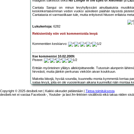
maagiset säkeistöt sekä
No Longer in the Eyes of Aletheia
n ja
Laz
Cantata Sangui on minun levyhyllyssäni ainutlaatuista musiik
keskinkertaisemman vedon vuoksi askeleen päähän täysistä pisteistä
Cantatasta ei varmastikaan tule, mutta erityisesti hitusen erilaista 
Lukukertoja:
6282
Rekisteröidy niin voit kommentoida levyä
Kommenttien keskiarvo:
Itse kommentoi 10.02.2009:
Pisteet:
Erittäin myönteinen yllätys allekirjoittaneelle. Tutustuin alunperin lähi
hirveästi, mutta jäinkin perkunas vieköön aivan koukkuun.
Makeita biisejä, hyvää soundia, kuunneltu monta kymmentä kertaa par
sataa levyä, joita en ole vuosienkaan aikana kuunnellut näin montaa ke
Copyright © 2025 desibeli.net | Kaikki oikeudet pidätetään |
Tietoa toimituksesta
desibeli.net ei vastaa Facebook-, Youtube- ja last.fm-linkkien sisällöstä eikä takaa niiden sisä