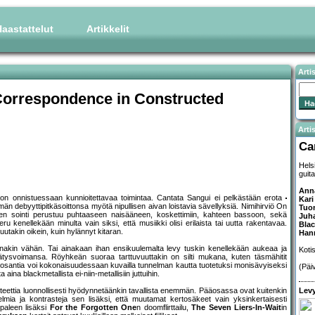
aastattelut
Artikkelit
Arti
Correspondence in Constructed
Artis
Ca
Hels
guita
Ann
a on onnistuessaan kunnioitettavaa toimintaa. Cantata Sangui ei pelkästään erota
Kari
män debyyttipitkäsoittonsa myötä nipullisen aivan loistavia sävellyksiä. Nimihirviö On
Tuom
nen sointi perustuu puhtaaseen naisääneen, koskettimiin, kahteen bassoon, sekä
Juh
u kenellekään minulta vain siksi, että musiikki olisi erilaista tai uutta rakentavaa.
Blac
utakin oikein, kuin hylännyt kitaran.
Hann
ainakin vähän. Tai ainakaan ihan ensikuulemalta levy tuskin kenellekään aukeaa ja
Koti
hätysvoimansa. Röyhkeän suoraa tarttuvuuttakin on silti mukana, kuten täsmähitit
losantia voi kokonaisuudessaan kuvailla tunnelman kautta tuotetuksi monisävyiseksi
(Päi
 aina blackmetallista ei-niin-metallisiin juttuihin.
Levy
teettia luonnollisesti hyödynnetäänkin tavallista enemmän. Pääosassa ovat kuitenkin
elmia ja kontrasteja sen lisäksi, että muutamat kertosäkeet vain yksinkertaisesti
paleen lisäksi
For the Forgotten One
n doomflirttailu,
The Seven Liers-In-Wait
in