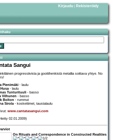
Kirjaudu
Rekisteröidy
|
stihaku
ti
ntata Sangui
inkiläinen progressiivista ja goottihenkistä metallia soittava yhtye. No
rs!
a Pienimäki
- laulu
 Husa
- laulu
as Tunturituuli
- basso
a Vilhunen
- basso
k Bolton
- rummut
a Sirola
- koskettimet, taustalaulu
sivut:
www.cantatasangui.com
vitetty 02.01.2009)
arviot
On Rituals and Correspondence in Constructed Realities