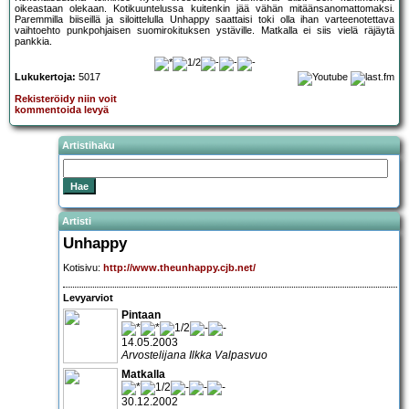
oikeastaan olekaan. Kotikuuntelussa kuitenkin jää vähän mitäänsanomattomaksi.
Paremmilla biiseillä ja siloittelulla Unhappy saattaisi toki olla ihan varteenotettava
vaihtoehto punkpohjaisen suomirokituksen ystäville. Matkalla ei siis vielä räjäytä
pankkia.
Lukukertoja:
5017
Rekisteröidy niin voit
kommentoida levyä
Artistihaku
Artisti
Unhappy
Kotisivu:
http://www.theunhappy.cjb.net/
Levyarviot
Pintaan
14.05.2003
Arvostelijana Ilkka Valpasvuo
Matkalla
30.12.2002