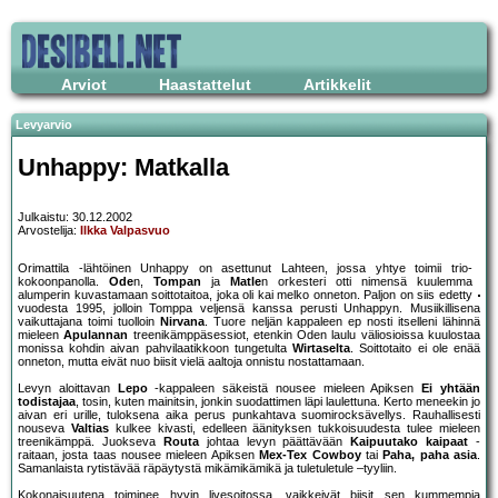
Arviot
Haastattelut
Artikkelit
Levyarvio
Unhappy: Matkalla
Julkaistu: 30.12.2002
Arvostelija:
Ilkka Valpasvuo
Orimattila -lähtöinen Unhappy on asettunut Lahteen, jossa yhtye toimii trio-
kokoonpanolla.
Ode
n,
Tompan
ja
Matle
n orkesteri otti nimensä kuulemma
alumperin kuvastamaan soittotaitoa, joka oli kai melko onneton. Paljon on siis edetty
vuodesta 1995, jolloin Tomppa veljensä kanssa perusti Unhappyn. Musiikillisena
vaikuttajana toimi tuolloin
Nirvana
. Tuore neljän kappaleen ep nosti itselleni lähinnä
mieleen
Apulannan
treenikämppäsessiot, etenkin Oden laulu väliosioissa kuulostaa
monissa kohdin aivan pahvilaatikkoon tungetulta
Wirtaselta
. Soittotaito ei ole enää
onneton, mutta eivät nuo biisit vielä aaltoja onnistu nostattamaan.
Levyn aloittavan
Lepo
-kappaleen säkeistä nousee mieleen Apiksen
Ei yhtään
todistajaa
, tosin, kuten mainitsin, jonkin suodattimen läpi laulettuna. Kerto meneekin jo
aivan eri urille, tuloksena aika perus punkahtava suomirocksävellys. Rauhallisesti
nouseva
Valtias
kulkee kivasti, edelleen äänityksen tukkoisuudesta tulee mieleen
treenikämppä. Juokseva
Routa
johtaa levyn päättävään
Kaipuutako kaipaat
-
raitaan, josta taas nousee mieleen Apiksen
Mex-Tex Cowboy
tai
Paha, paha asia
.
Samanlaista rytistävää räpäytystä mikämikämikä ja tuletuletule –tyyliin.
Kokonaisuutena toiminee hyvin livesoitossa, vaikkeivät biisit sen kummempia