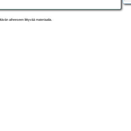
ltävän aiheeseen liittyvää materiaalia.