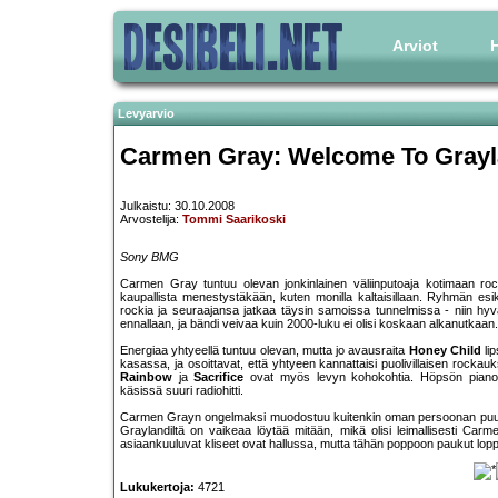
Arviot
H
Levyarvio
Carmen Gray: Welcome To Gray
Julkaistu: 30.10.2008
Arvostelija:
Tommi Saarikoski
Sony BMG
Carmen Gray tuntuu olevan jonkinlainen väliinputoaja kotimaan rock
kaupallista menestystäkään, kuten monilla kaltaisillaan. Ryhmän esik
rockia ja seuraajansa jatkaa täysin samoissa tunnelmissa - niin h
ennallaan, ja bändi veivaa kuin 2000-luku ei olisi koskaan alkanutkaan.
Energiaa yhtyeellä tuntuu olevan, mutta jo avausraita
Honey Child
lip
kasassa, ja osoittavat, että yhtyeen kannattaisi puolivillaisen rockau
Rainbow
ja
Sacrifice
ovat myös levyn kohokohtia. Höpsön pianomel
käsissä suuri radiohitti.
Carmen Grayn ongelmaksi muodostuu kuitenkin oman persoonan puute. Yh
Graylandiltä on vaikeaa löytää mitään, mikä olisi leimallisesti Carme
asiaankuuluvat kliseet ovat hallussa, mutta tähän poppoon paukut lopp
Lukukertoja:
4721