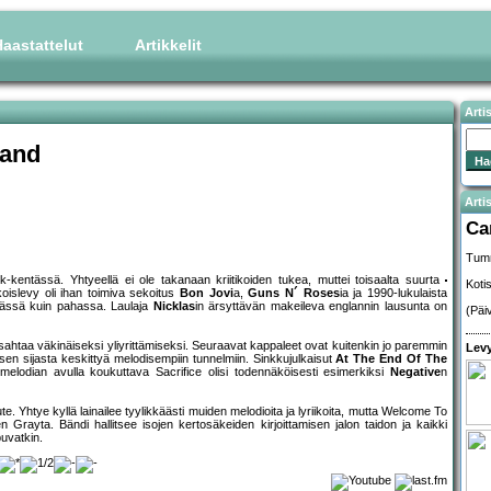
aastattelut
Artikkelit
Arti
land
Artis
Ca
Tumm
-kentässä. Yhtyeellä ei ole takanaan kriitikoiden tukea, muttei toisaalta suurta
Koti
oislevy oli ihan toimiva sekoitus
Bon Jovi
a,
Guns N´ Roses
ia ja 1990-lukulaista
yvässä kuin pahassa. Laulaja
Nicklas
in ärsyttävän makeileva englannin lausunta on
(Päi
sahtaa väkinäiseksi yliyrittämiseksi. Seuraavat kappaleet ovat kuitenkin jo paremmin
Levy
ksen sijasta keskittyä melodisempiin tunnelmiin. Sinkkujulkaisut
At The End Of The
odian avulla koukuttava Sacrifice olisi todennäköisesti esimerkiksi
Negative
n
tye kyllä lainailee tyylikkäästi muiden melodioita ja lyriikoita, mutta Welcome To
n Grayta. Bändi hallitsee isojen kertosäkeiden kirjoittamisen jalon taidon ja kaikki
uvatkin.