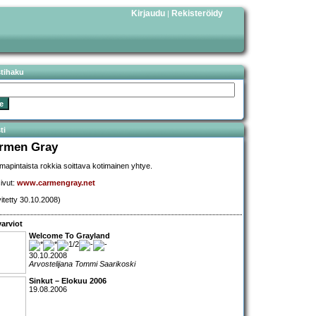
Kirjaudu
Rekisteröidy
|
stihaku
ti
rmen Gray
apintaista rokkia soittava kotimainen yhtye.
sivut:
www.carmengray.net
vitetty 30.10.2008)
arviot
Welcome To Grayland
30.10.2008
Arvostelijana Tommi Saarikoski
Sinkut – Elokuu 2006
19.08.2006