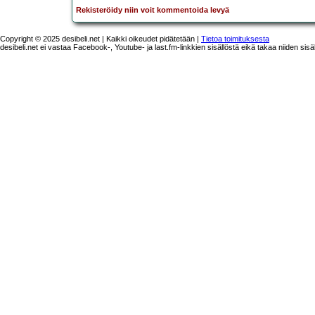
Rekisteröidy niin voit kommentoida levyä
Copyright © 2025 desibeli.net | Kaikki oikeudet pidätetään |
Tietoa toimituksesta
desibeli.net ei vastaa Facebook-, Youtube- ja last.fm-linkkien sisällöstä eikä takaa niiden sisä