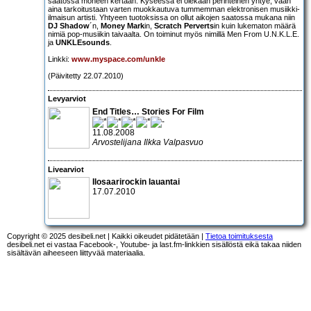
saatossa moneen kertaan. Kyseessä ei olekaan perinteinen yhtye, vaan
aina tarkoitustaan varten muokkautuva tummemman elektronisen musiikki-
ilmaisun artisti. Yhtyeen tuotoksissa on ollut aikojen saatossa mukana niin
DJ Shadow
´n,
Money Mark
in,
Scratch Perverts
in kuin lukematon määrä
nimiä pop-musiikin taivaalta. On toiminut myös nimillä Men From U.N.K.L.E.
ja
UNKLEsounds
.
Linkki:
www.myspace.com/unkle
(Päivitetty 22.07.2010)
Levyarviot
End Titles… Stories For Film
11.08.2008
Arvostelijana Ilkka Valpasvuo
Livearviot
Ilosaarirockin lauantai
17.07.2010
Copyright © 2025 desibeli.net | Kaikki oikeudet pidätetään |
Tietoa toimituksesta
desibeli.net ei vastaa Facebook-, Youtube- ja last.fm-linkkien sisällöstä eikä takaa niiden
sisältävän aiheeseen liittyvää materiaalia.