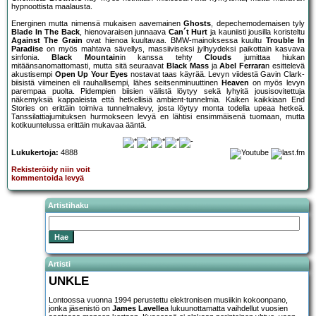
hypnoottista maalausta.
Energinen mutta nimensä mukaisen aavemainen
Ghosts
, depechemodemaisen tyly
Blade In The Back
, hienovaraisen junnaava
Can´t Hurt
ja kauniisti jousilla koristeltu
Against The Grain
ovat hienoa kuultavaa. BMW-mainoksessa kuultu
Trouble In
Paradise
on myös mahtava sävellys, massiiviseksi jylhyydeksi paikottain kasvava
sinfonia.
Black Mountain
in kanssa tehty
Clouds
jumittaa hiukan
mitäänsanomattomasti, mutta sitä seuraavat
Black Mass
ja
Abel Ferrara
n esittelevä
akustisempi
Open Up Your Eyes
nostavat taas käyrää. Levyn viidestä Gavin Clark-
biisistä viimeinen eli rauhallisempi, lähes seitsenminuuttinen
Heaven
on myös levyn
parempaa puolta. Pidempien biisien välistä löytyy sekä lyhyitä jousisovitettuja
näkemyksiä kappaleista että hetkellisiä ambient-tunnelmia. Kaiken kaikkiaan End
Stories on erittäin toimiva tunnelmalevy, josta löytyy monta todella upeaa hetkeä.
Tanssilattiajumituksen hurmokseen levyä en lähtisi ensimmäisenä tuomaan, mutta
kotikuuntelussa erittäin mukavaa ääntä.
Lukukertoja:
4888
Rekisteröidy niin voit
kommentoida levyä
Artistihaku
Artisti
UNKLE
Lontoossa vuonna 1994 perustettu elektronisen musiikin kokoonpano,
jonka jäsenistö on
James Lavelle
a lukuunottamatta vaihdellut vuosien