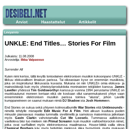
Arviot
Haastattelut
Artikkelit
Levyarvio
UNKLE: End Titles… Stories For Film
Julkaistu: 11.08.2008
Arvostelija:
Ilkka Valpasvuo
Surrender All
Kuten nimi kertoo, tällä levyllä lontoolainen elektronisen musiikin kokoonpano UNKLE
liikkuu elokuvallisen ilmaisun parissa. Tai oikeastaan kyse on enemmän musiikista,
joka on inspiroitunut liikkuvasta kuvasta. Mukana on niin UNKLEn omia elokuva- ja
mainosbiisejä kuin myös yhteistyöproduktioita moninaisten tekijöiden kanssa.
James
Lavelle
n yhdessä
Tim Goldsworthy
n kanssa jo vuonna 1994 perustama UNKLE on
muokkautunut moneen kertaan eikä ole koskaan ollut sananmukaisesti yhtye vaan
ennemminkin elektronisen musiikin parissa toimiva ”alusta”, johon Lavelle
kumppaneineen on saanut mukaan nimiä
DJ Shadow
:sta
Josh Homme
en.
End Stories on sukua sekä yhtyeen kolmosalbumille
War Stories
että
Unklesounds
-
nimellä tehdylle mixtapelle
Edit Music For A Film
. Heti alkuun kuultava puolen
minuutin pianoavaus maalaa tummalla siveltimellä ja samoissa maisemissa jatketaan
myös
Gavin Clark
in vahvistamalla
Cut Me Loose
lla. Tummassa aallokossa
vaelteleva biisi tuo mieleen niin
Primal Scream
in kuin muutkin vaihtoehtorockin nimet,
jotka ovat surffailleet myös elektronisessa maailmassa. House-biittiä vailla oleva
Chemical Brothers
käy myös hetkittäin mielessä. Aika hymytöntä, mutta mukavan