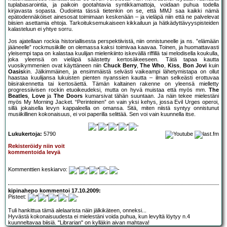
tuplabasarointia, ja paikoin gootahtavia syntikkamattoja, voidaan puhua todella
kirjavasta sopasta. Oudointa tässä tietenkin on se, että MMJ saa kaikki nämä
epätodennäköiset ainesosat toimimaan keskenään – ja vieläpä niin että ne palvelevat
biisien asettamia ehtoja. Tarkoituksemukaiseen kikkailuun ja hätkädyttävyyspisteiden
kalasteluun ei yhtye sorru.
Jos ajatellaan rockia historiallisesta perspektiivistä, niin onnistuneelle ja ns. ”elämään
jääneelle” rockmusiikille on olemassa kaksi toimivaa kaavaa. Toinen, ja huomattavasti
yleisempi tapa on kalastaa kuulijan mielenkiinto iskevällä riffillä tai melodisella koukulla,
joka yleensä on vieläpä säästetty kertosäkeeseen. Tätä tapaa kautta
vuosikymmenien ovat käyttäneen niin
Chuck Berry
,
The Who
,
Kiss
,
Bon Jovi
kuin
Oasis
kin. Jälkimmäinen, ja ensimmäistä selvästi vaikeampi lähetymistapa on ollut
haastaa kuulijansa lukuisten pienten nyanssien kautta – ilman selkeästi erottuvaa
biisirakennetta tai kertosäettä. Tämän kaltainen rakenne on yleensä mielletty
progressiivisen rockin etuoikeudeksi, mutta on hyvä muistaa että myös mm.
The
Beatles
,
Love
ja
The Doors
kumarsivat tähän suuntaan. Ja näin tekee mielestäni
myös My Morning Jacket. “Perinteinen” on vain yksi kehys, jossa Evil Urges operoi,
sillä jokaisella levyn kappaleella on omansa. Sitä, miten niistä syntyy onnistunut
musiikillinen kokonaisuus, ei voi paperilla selittää. Sen voi vain kuunnella itse.
Lukukertoja:
5790
Rekisteröidy niin voit
kommentoida levyä
Kommenttien keskiarvo:
kipinahepo kommentoi 17.10.2009:
Pisteet:
Tuli hankittua tämä alelaarista näin jälkikäteen, onneksi...
Hyvästä kokonaisuudesta ei mielestäni voida puhua, kun levyltä löytyy n.4
kuunneltavaa biisiä. "Librarian" on kylläkin aivan mahtava!