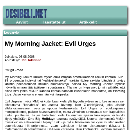
Arviot
Haastattelut
Artikkelit
Levyarvio
My Morning Jacket: Evil Urges
Julkaistu: 05.08.2008
Arvostelija:
Jari Jokirinne
Rough Trade
My Morning Jacket kulkee täysin omia latujaan amerikkalaisen rockin kentällä. Kun
99 prosenttia indieksi tai ”vaihtoehtoiseksi” itseään tituleeraavista bändeistä tyytyy
lähinnä peesailemaan muiden suuntaviivoja, painaa My Morning Jacket täydellä
höyryllä omaan jääräpäiseen suuntaansa. Tilanne on kypsynyt jo niin pitkälle, että
ainoa nimi jonka MMJ:n kanssa kehtaa samaan lauseeseen mahduttaa, on
Flaming
Lips
. Ja se kertoo jo enemmän kuin tarpeeksi.
Evil Urgesin myötä MMJ ei kuitenkaan vielä yllä täydellisyyteen asti. Itse asiassa sen
aiheuttama ”kohahdus” on astetta lievempi kuin
Z
-edeltäjänsä, joka ainakin
allekirjoittaneeseen osui ja upposi kertalaakista. Evil Urges on edeltääjäänsä
monipuolisempi, paikoin haastavampikin, mutta viimeinen tunnelataus sen kappaleista
tuntuu puuttuvan. Ja jos katsotaan vielä kauemmas ajassa taaksepäin, ei levyltä
löydy yhtäkään
One Big Holiday
n tasoista pysäyttäjää. Uutena elementtinä MMJ:n
musiikkiin on salakavalasti hiipinyt funk – ja nyt ei tietenkään ole kyse mustan miehen
autenttisesta hiki-poljennosta, vaan valkoisen miehen diskanttisen tiukasta ja
matemaattisesti nakuttavasta 80-luvun versiosta. Kun kontrastiksi löydään raskasta