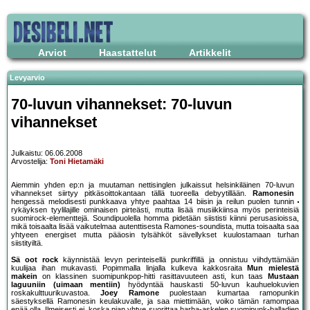
Arviot
Haastattelut
Artikkelit
Levyarvio
70-luvun vihannekset: 70-luvun
vihannekset
Julkaistu: 06.06.2008
Arvostelija:
Toni Hietamäki
Aiemmin yhden ep:n ja muutaman nettisinglen julkaissut helsinkiläinen 70-luvun
vihannekset siirtyy pitkäsoittokantaan tällä tuoreella debyytillään.
Ramonesin
hengessä melodisesti punkkaava yhtye paahtaa 14 biisin ja reilun puolen tunnin
rykäyksen tyylilajille ominaisen pirteästi, mutta lisää musiikkiinsa myös perinteisiä
suomirock-elementtejä. Soundipuolella homma pidetään siististi kiinni perusasioissa,
mikä toisaalta lisää vaikutelmaa autenttisesta Ramones-soundista, mutta toisaalta saa
yhtyeen energiset mutta pääosin tylsähköt sävellykset kuulostamaan turhan
siistityiltä.
Sä oot rock
käynnistää levyn perinteisellä punkriffillä ja onnistuu viihdyttämään
kuulijaa ihan mukavasti. Popimmalla linjalla kulkeva kakkosraita
Mun mielestä
makein
on klassinen suomipunkpop-hitti rasittavuuteen asti, kun taas
Mustaan
laguuniin (uimaan mentiin)
hyödyntää hauskasti 50-luvun kauhuelokuvien
roskakulttuurikuvastoa.
Joey Ramone
puolestaan kumartaa ramopunkin
säestyksellä Ramonesin keulakuvalle, ja saa miettimään, voiko tämän ramompaa
enää olla. Ilmeisesti ei, koska pian yhtye suorittaa harha-askelen suomipunk-balladien