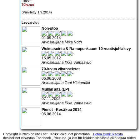
Linkki:
70lv.net
(Päivitetty 1.9.2014)
Levyarviot
Non-stop
01.09.2014
Arvostelijana Mika Roth
Woimasointu & Ramopunk.com 10-vuotisjuhlalevy
15.05.2012
Arvostelijana Ilkka Valpasvuo
70-luvun vihannekset
06.06.2008
Arvostelijana Toni Hietamäki
Mullan alta (EP)
07.11.2005
Arvostelijana Ilkka Valpasvuo
Pienet - Kesäkuu 2014
06.06.2014
Copyright © 2025 desibeli.net | Kaikki oikeudet pidätetään |
Tietoa toimituksesta
desibeli.net ei vastaa Facebook-, Youtube- ja last.fm-linkkien sisällöstä eikä takaa niiden