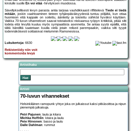
kirotulle suolle
En voi elää
-hirvityksen muodossa.
Sävellyksellisesti levyn parasta antia tarjoaa vauhdikkaasti riffittelevä
Tiede ei tiedä
mitään
, joskin vaahtoaminen tieteen tyhjänpäiväisyydestä tuntuu pöljältä, kun ottaa
huomioon että kappale on soitettu, äänitetty ja toistettu
sähköä
hyväksi käyttäen.
Vaikka 70-luvun vihannekset saavat toistaiseksi niskaansa ryöpyn kritiikkiä, pitää silti
todeta että levyltä kuuluu myös sympaattista asennetta. Se antaa syytä epäillä, että
tältä bändiltä saatetaan kuulla vielä jotain reilusti parempaakin, vaikka silti tyypit
todennäköisesti soittaisivat mielummin Ramonesissa.
Lukukertoja:
6630
Rekisteröidy niin voit
kommentoida levyä
Artistihaku
Artisti
70-luvun vihannekset
Helsinkiläinen ramopunk-yhtye joka on julkaissut kaksi pitkäsoittoa ja nipun
pienempiä julkaisuja.
Petri Pajunen
: laulu ja kitara
Michka Hoffrén
: kitara ja laulu
Pete Hirvonen
: basso ja laulu
Dalle Dahlman
: rummut