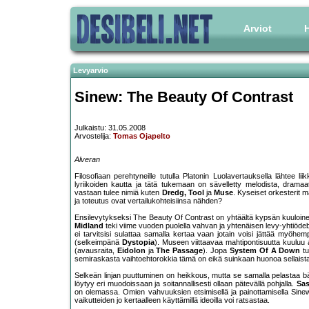
Arviot
H
Levyarvio
Sinew: The Beauty Of Contrast
Julkaistu: 31.05.2008
Arvostelija:
Tomas Ojapelto
Alveran
Filosofiaan perehtyneille tutulla Platonin Luolavertauksella lähtee li
lyriikoiden kautta ja tätä tukemaan on sävelletty melodista, dramaatt
vastaan tulee nimiä kuten
Dredg, Tool
ja
Muse
. Kyseiset orkesterit 
ja toteutus ovat vertailukohteisiinsa nähden?
Ensilevytykseksi The Beauty Of Contrast on yhtäältä kypsän kuuloinen 
Midland
teki viime vuoden puolella vahvan ja yhtenäisen levy-yhtiödeby
ei tarvitsisi sulattaa samalla kertaa vaan jotain voisi jättää myöhemp
(selkeimpänä
Dystopia
). Museen viittaavaa mahtipontisuutta kuuluu aj
(avausraita,
Eidolon
ja
The Passage
). Jopa
System Of A Down
tu
semiraskasta vaihtoehtorokkia tämä on eikä suinkaan huonoa sellaista
Selkeän linjan puuttuminen on heikkous, mutta se samalla pelastaa bän
löytyy eri muodoissaan ja soitannallisesti ollaan pätevällä pohjalla.
Sas
on olemassa. Omien vahvuuksien etsimisellä ja painottamisella Sine
vaikutteiden jo kertaalleen käyttämillä ideoilla voi ratsastaa.