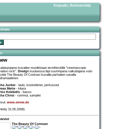
Kirjaudu
Rekisteröidy
|
stihaku
ti
new
alaispoppoo kuvailee musiikkiaan termihirviöllä "cinemascopic
rnative rock".
Dredg
in kuuluessa läpi suurimpana vaikuttajana voisi
yttiä The Beauty Of Contrast kuvailla parhaiten sanalla
dramaattinen.
cha Junker
- laulu, koskettimet, perkussiot
reas Mette
- kitara
rios Kelekidis
- basso
ha Christ
- rummut, samplet
sivut:
www.sinew.de
vitetty 31.05.2008)
arviot
The Beauty Of Contrast