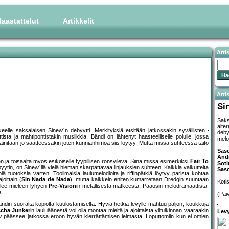
aastattelut
Artikkelit
Arti
Artis
Si
Saks
alte
ikkeelle saksalaisen Sinew´n debyytti. Merkityksiä etsitään jatkossakin syvällisten
deby
ista ja mahtipontistakin musiikkia. Bändi on lähtenyt haasteelliselle polulle, jossa
melo
mainitaan jo saatteessakin joten kunnianhimoa siis löytyy. Mutta missä suhteessa taito
Sas
And
ja toisaalta myös esikoiselle tyypillisen rönsyilevä. Siinä missä esimerkiksi
Fair To
Soti
ytin, on Sinew´llä vielä hieman skarpattavaa linjauksien suhteen. Kaikkia vaikutteita
Sasc
iä tuotoksia varten. Toolimaisia laulumelodioita ja riffinpätkiä löytyy parista kohtaa
oittain (
Sin Nada de Nada
), mutta kaikkein eniten kumarretaan Dredgin suuntaan
Koti
lee mieleen lyhyen
Pre-Vision
in metallisesta mätkeestä. Pääosin melodramaattista,
.
(Päi
din suoralta kopiolta kuulostamiselta. Hyviä hetkiä levylle mahtuu paljon, koukkuja
cha Junker
in lauluäänestä voi olla montaa mieltä ja ajoittaista ylitulkinnan vaaraakin
Levy
w päässee jatkossa eroon hyvän kierrättämisen leimasta. Loputtomiin kun ei omien