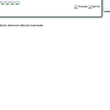
ltävän aiheeseen liittyvää materiaalia.