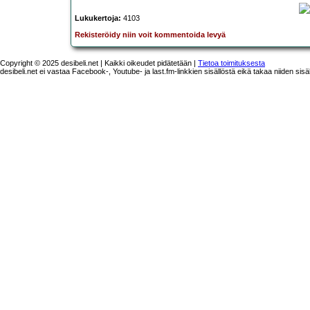
Lukukertoja:
4103
Rekisteröidy niin voit kommentoida levyä
Copyright © 2025 desibeli.net | Kaikki oikeudet pidätetään |
Tietoa toimituksesta
desibeli.net ei vastaa Facebook-, Youtube- ja last.fm-linkkien sisällöstä eikä takaa niiden sisä