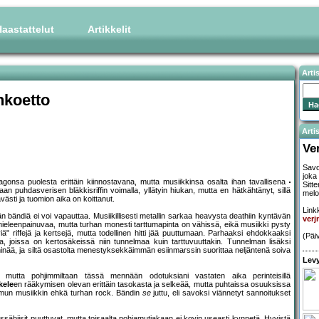
aastattelut
Artikkelit
Arti
koetto
Artis
Ve
Savo
joka
nsa puolesta erittäin kiinnostavana, mutta musiikkinsa osalta ihan tavallisena
Sitt
n puhdasverisen bläkkisriffin voimalla, yllätyin hiukan, mutta en hätkähtänyt, sillä
mel
västi ja tuomion aika on koittanut.
Linkk
ään bändiä ei voi vapauttaa. Musiikillisesti metallin sarkaa heavysta deathiin kyntävän
ver
 mieleenpainuvaa, mutta turhan monesti tarttumapinta on vähissä, eikä musiikki pysty
ä" riffejä ja kertsejä, mutta todellinen hitti jää puuttumaan. Parhaaksi ehdokkaaksi
(Päi
, joissa on kertosäkeissä niin tunnelmaa kuin tarttuvuuttakin. Tunnelman lisäksi
ää, ja siltä osastolta menestyksekkäimmän esiinmarssin suorittaa neljäntenä soiva
Levy
 mutta pohjimmiltaan tässä mennään odotuksiani vastaten aika perinteisillä
kele
en rääkymisen olevan erittäin tasokasta ja selkeää, mutta puhtaissa osuuksissa
rmun musiikkin ehkä turhan rock. Bändin
se
juttu, eli savoksi viännetyt sannoitukset
äbiisit puuttuvat, mutta toisaalta pohjamutiakaan ei kovin useasti kynnetä. Hyvistä