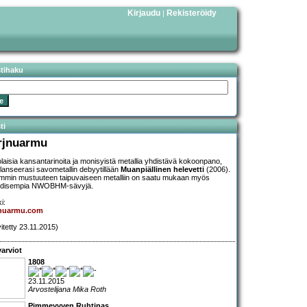
Kirjaudu
Rekisteröidy
|
stihaku
ti
rjnuarmu
laisia kansantarinoita ja monisyistä metallia yhdistävä kokoonpano,
 lanseerasi savometallin debyytillään
Muanpiällinen helevetti
(2006).
emmin mustuuteen taipuvaiseen metalliin on saatu mukaan myös
odisempia NWOBHM-sävyjä.
i:
jnuarmu.com
vitetty 23.11.2015)
arviot
1808
23.11.2015
Arvostelijana Mika Roth
Pimmeyvven Ruhtinas