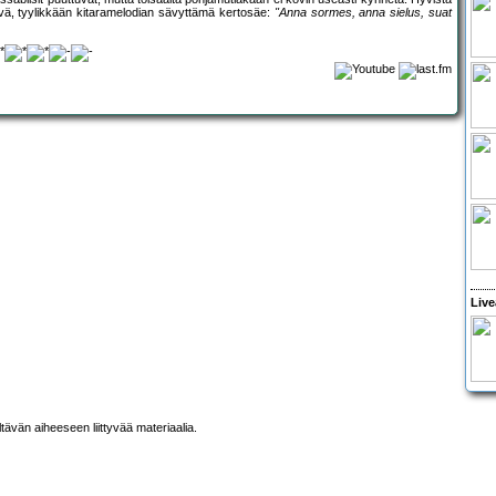
ävä, tyylikkään kitaramelodian sävyttämä kertosäe:
"Anna sormes, anna sielus, suat
Live
ltävän aiheeseen liittyvää materiaalia.