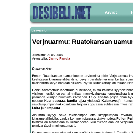
Arviot
H
Levyarvio
Verjnuarmu: Ruatokansan uamun
Julkaistu: 29.05.2008
Arvostelija:
Jarmo Panula
Dynamic Arts
Ennen Ruatokansan uamunkoeton arvioimista pidin Verjnuarmua imago
keskitason kitarametallibändinä. Levyn pärähdettyä ensi kertaa soimaa
mielenkiinto levyä kohtaan oli kova. Nyt luukutuskertoja on takana riittä
Häkki savometallin lähettiläille ei heilahda, mutta kaikista syytteistäk
viisikon musiikki on parhaimmillaan monivivahteista, tunnelmallista ja
pitämään kuulijan huomiota itsessään. Levy sisältää paljon "ihan hyvi
nousee
Kuu paestaa, kuollu ajjaa
yhdessä
Kalamavesj´
n kanssa
savolaispumpun kakkosalbumi tarjoaa sopivassa suhteessa myös rähin
Luita ja hampaeta
.
Albumilta löytyy sekä teknisempää että simppelimpää tavaraa,
kitarametallilinjoilla. Laulua kommentoitaessa täytyy todeta
Puijon Per
toiminta on ainoastaan mukiinmenevää, kun miehen ääni on Verjnua
toimivat täysin moitteettomasti.
Ruatokansan uamunkoetolla on hyvät ja huonot hetkensä. Todelliset äss