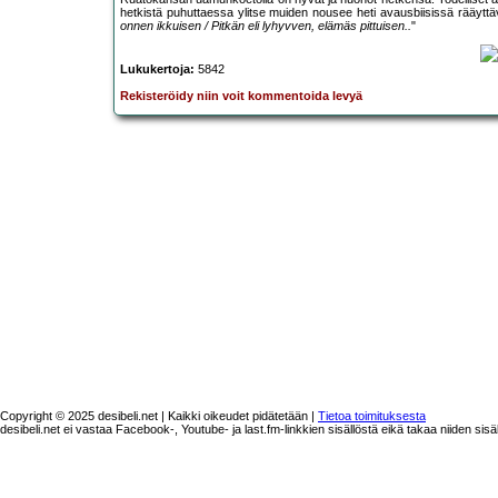
hetkistä puhuttaessa ylitse muiden nousee heti avausbiisissä rääytt
onnen ikkuisen / Pitkän eli lyhyvven, elämäs pittuisen..
"
Lukukertoja:
5842
Rekisteröidy niin voit kommentoida levyä
Copyright © 2025 desibeli.net | Kaikki oikeudet pidätetään |
Tietoa toimituksesta
desibeli.net ei vastaa Facebook-, Youtube- ja last.fm-linkkien sisällöstä eikä takaa niiden sisä