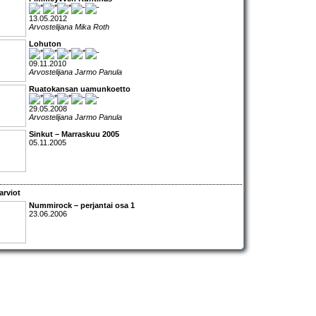
13.05.2012
Arvostelijana Mika Roth
Lohuton
09.11.2010
Arvostelijana Jarmo Panula
Ruatokansan uamunkoetto
29.05.2008
Arvostelijana Jarmo Panula
Sinkut – Marraskuu 2005
05.11.2005
arviot
Nummirock – perjantai osa 1
23.06.2006