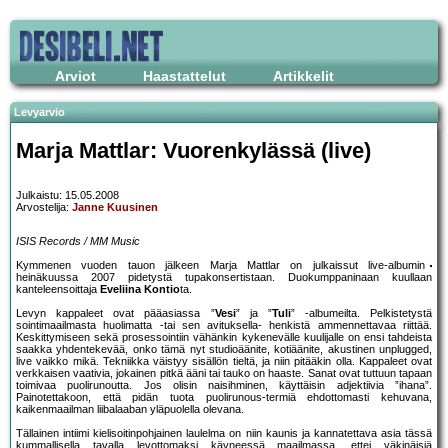
Arviot
Haastattelut
Artikkelit
Levyarvio
Marja Mattlar: Vuorenkylässä (live)
Julkaistu: 15.05.2008
Arvostelija:
Janne Kuusinen
ISIS Records / MM Music
Kymmenen vuoden tauon jälkeen Marja Mattlar on julkaissut live-albumin
heinäkuussa 2007 pidetystä tupakonsertistaan. Duokumppaninaan kuullaan
kanteleensoittaja
Eveliina Kontio
ta.
Levyn kappaleet ovat pääasiassa ”
Vesi
” ja ”
Tuli
” -albumeilta. Pelkistetystä
sointimaailmasta huolimatta -tai sen avituksella- henkistä ammennettavaa riittää.
Keskittymiseen sekä prosessointiin vähänkin kykenevälle kuulijalle on ensi tahdeista
saakka yhdentekevää, onko tämä nyt studioäänite, kotiäänite, akustinen unplugged,
live vaikko mikä. Tekniikka väistyy sisällön tieltä, ja niin pitääkin olla. Kappaleet ovat
verkkaisen vaativia, jokainen pitkä ääni tai tauko on haaste. Sanat ovat tuttuun tapaan
toimivaa puolirunoutta. Jos olisin naisihminen, käyttäisin adjektiivia ”ihana”.
Painotettakoon, että pidän tuota puolirunous-termiä ehdottomasti kehuvana,
kaikenmaailman liibalaaban yläpuolella olevana.
Tällainen intiimi kielisoitinpohjainen laulelma on niin kaunis ja kannatettava asia tässä
kummallisella tavalla levottomaksi käyneessä maailmassa, ettei väkinäisiä