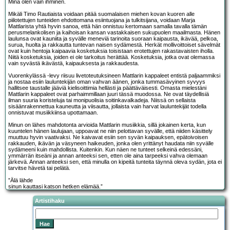
Minä olen vain ihminen.
Mikäli Timo Rautiaista voidaan pitää suomalaisen miehen kovan kuoren alle
piilotettujen tunteiden ehdottomana esiintuojana ja tulkitsijana, voidaan Marja
Mattlarista yhtä hyvin sanoa, että hän onnistuu kertomaan samalla tavalla tämän
perusmelankolisen ja kaihoisan kansan vastakkaisen sukupuolen maailmasta. Hänen
laulunsa ovat kauniita ja syvälle meneviä tarinoita suoraan kaipausta, ikävää, pelkoa,
surua, huolta ja rakkautta tuntevan naisen sydämestä. Herkät mollivoittoiset sävelmät
ovat kuin hentoja kaipaavia kosketuksia toisistaan erotettujen rakastavaisten iholla.
Niitä kosketuksia, joiden ei ole tarkoitus herättää. Kosketuksia, jotka ovat olemassa
vain syvästä ikävästä, kaipauksesta ja rakkaudesta.
Vuorenkylässä -levy riisuu livetoteutuksineen Mattlarin kappaleet entistä paljaammiksi
ja nostaa esiin lauluntekijän oman vahvan äänen, jonka tummasävyinen syvyys
hallitsee taustalle jääviä kielisoittimia hellästi ja päättäväisesti. Omasta mielestäni
Mattlarin kappaleet ovat parhaimmillaan juuri tässä muodossa. Ne ovat täydellisiä
ilman suuria koristeluja tai monipuolisia soitinkavalkadeja. Niissä on sellaista
sisäänrakennettua kauneutta ja viisautta, jollaista vain harvat lauluntekijät todella
onnistuvat musiikkiinsa upottamaan.
Minun on lähes mahdotonta arvioida Mattlarin musiikkia, sillä jokainen kerta, kun
kuuntelen hänen laulujaan, uppoavat ne niin pelottavan syvälle, että niiden käsittely
muuttuu hyvin vaativaksi. Ne kaivavat esiin sen syvän kaipauksen, epätoivoisen
rakkauden, ikävän ja väsyneen haikeuden, jonka olen yrittänyt haudata niin syvälle
sydämeeni kuin mahdollista. Kuitenkin. Kun näen ne tunteet selkeinä edessäni,
ymmärrän itseäni ja annan anteeksi sen, etten ole aina tarpeeksi vahva olemaan
järkevä. Annan anteeksi sen, että minulla on kipeitä tunteita täynnä oleva sydän, jota ei
tarvitse hävetä tai pelätä.
”Älä lähde
sinun kauttasi katson hetken elämää.”
Artistihaku