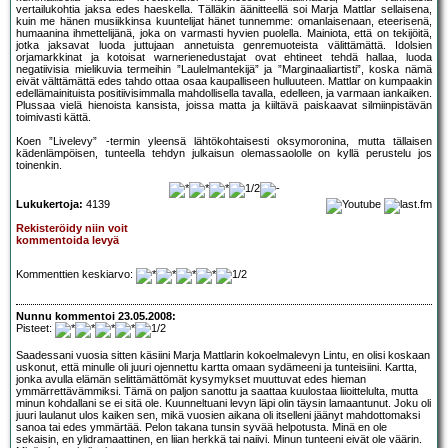
vertailukohtia jaksa edes haeskella. Tälläkin äänitteellä soi Marja Mattlar sellaisena,
kuin me hänen musiikkinsa kuuntelijat hänet tunnemme: omanlaisenaan, eteerisenä,
humaanina ihmettelijänä, joka on varmasti hyvien puolella. Mainiota, että on tekijöitä,
jotka jaksavat luoda juttujaan annetuista genremuoteista välittämättä. Idolsien
orjamarkkinat ja kotoisat warnerienedustajat ovat ehtineet tehdä hallaa, luoda
negatiivisia mielikuvia termeihin ”Laulelmantekijä” ja ”Marginaaliartisti”, koska nämä
eivät välttämättä edes tahdo ottaa osaa kaupalliseen hulluuteen. Mattlar on kumpaakin
edellämainituista positiivisimmalla mahdollisella tavalla, edelleen, ja varmaan iankaiken.
Plussaa vielä hienoista kansista, joissa matta ja kiiltävä paiskaavat silmiinpistävän
toimivasti kättä.
Koen ”Livelevy” -termin yleensä lähtökohtaisesti oksymoronina, mutta tällaisen
kädenlämpöisen, tunteella tehdyn julkaisun olemassaololle on kyllä perustelu jos
toinenkin.
Lukukertoja:
4139
Rekisteröidy niin voit
kommentoida levyä
Kommenttien keskiarvo:
Nunnu kommentoi 23.05.2008:
Pisteet:
Saadessani vuosia sitten käsiini Marja Mattlarin kokoelmalevyn Lintu, en olisi koskaan
uskonut, että minulle oli juuri ojennettu kartta omaan sydämeeni ja tunteisiini. Kartta,
jonka avulla elämän selittämättömät kysymykset muuttuvat edes hieman
ymmärrettävämmiksi. Tämä on paljon sanottu ja saattaa kuulostaa liioittelulta, mutta
minun kohdallani se ei sitä ole. Kuunneltuani levyn läpi olin täysin lamaantunut. Joku oli
juuri laulanut ulos kaiken sen, mikä vuosien aikana oli itselleni jäänyt mahdottomaksi
sanoa tai edes ymmärtää. Pelon takana tunsin syvää helpotusta. Minä en ole
sekaisin, en ylidramaattinen, en liian herkkä tai naiivi. Minun tunteeni eivät ole väärin.