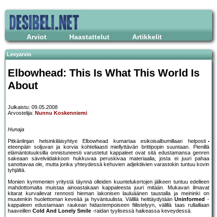
Arviot
Haastattelut
Artikkelit
Levyarvio
Elbowhead: This Is What This World Is
About
Julkaistu: 09.05.2008
Arvostelija:
Nunnu Koskenniemi
Hunaja
Pitkänlinjan helsinkiläisyhtye Elbowhead kumartaa esikoisalbumillaan helposti
eteenpäin soljuvan ja korvia kohteliaasti miellyttävän brittipopin suuntaan. Pienillä
elämäntotuuksilla onnistuneesti varustetut kappaleet ovat sitä edustamansa genren
sakeaan sävelviidakkoon hukkuvaa peruskivaa materiaalia, josta ei juuri pahaa
sanottavaa ole, mutta jonka yhteydessä kehuvien adjektiivien varastokin tuntuu kovin
tyhjältä.
Monien kymmenien yritystä täynnä olleiden kuuntelukertojen jälkeen tuntuu edelleen
mahdottomalta muistaa ainoastakaan kappaleesta juuri mitään. Mukavan ilmavat
kitarat kurvailevat rennosti hieman lakonisen lauluäänen taustalla ja meininki on
muutenkin huolettoman keveää ja hyväntuulista. Välillä heittäydytään
Uninformed
-
kappaleen edustamaan raukean hidastempoiseen fiilistelyyn, välillä taas rullaillaan
haaveillen
Cold And Lonely Smile
-raidan tyylisessä haikeassa keveydessä.