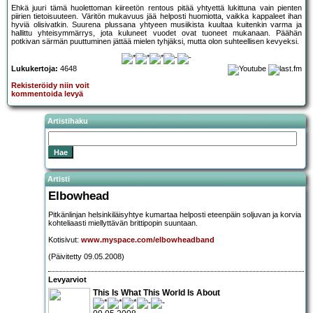
Ehkä juuri tämä huolettoman kiireetön rentous pitää yhtyettä lukittuna vain pienten
piirien tietoisuuteen. Väritön mukavuus jää helposti huomiotta, vaikka kappaleet ihan
hyviä olisivatkin. Suurena plussana yhtyeen musiikista kuultaa kuitenkin varma ja
hallittu yhteisymmärrys, jota kuluneet vuodet ovat tuoneet mukanaan. Päähän
potkivan särmän puuttuminen jättää mielen tyhjäksi, mutta olon suhteellisen kevyeksi.
Lukukertoja:
4648
Rekisteröidy niin voit
kommentoida levyä
Artistihaku
Artisti
Elbowhead
Pitkänlinjan helsinkiläisyhtye kumartaa helposti eteenpäin soljuvan ja korvia
kohteliaasti miellyttävän brittipopin suuntaan.
Kotisivut:
www.myspace.com/elbowheadband
(Päivitetty 09.05.2008)
Levyarviot
This Is What This World Is About