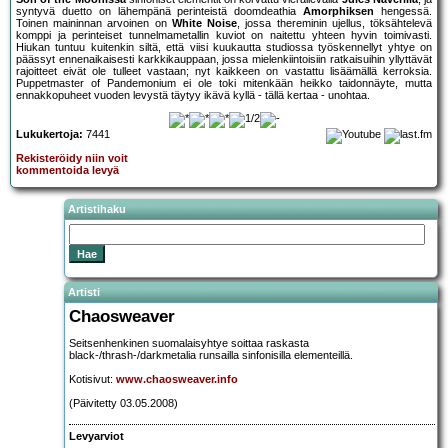
syntyvä duetto on lähempänä perinteistä doomdeathia
Amorphiksen
hengessä.
Toinen maininnan arvoinen on
White Noise
, jossa thereminin ujellus, töksähtelevä
komppi ja perinteiset tunnelmametallin kuviot on naitettu yhteen hyvin toimivasti.
Hiukan tuntuu kuitenkin siltä, että viisi kuukautta studiossa työskennellyt yhtye on
päässyt ennenaikaisesti karkkikauppaan, jossa mielenkiintoisiin ratkaisuihin yllyttävät
rajoitteet eivät ole tulleet vastaan; nyt kaikkeen on vastattu lisäämällä kerroksia.
Puppetmaster of Pandemonium ei ole toki mitenkään heikko taidonnäyte, mutta
ennakkopuheet vuoden levystä täytyy ikävä kyllä - tällä kertaa - unohtaa.
Lukukertoja:
7441
Rekisteröidy niin voit
kommentoida levyä
Artistihaku
Artisti
Chaosweaver
Seitsenhenkinen suomalaisyhtye soittaa raskasta
black-/thrash-/darkmetalia runsailla sinfonisilla elementeillä.
Kotisivut:
www.chaosweaver.info
(Päivitetty 03.05.2008)
Levyarviot