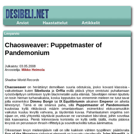
Arviot
Haastattelut
Artikkelit
Levyarvio
Chaosweaver: Puppetmaster of
Pandemonium
Julkaistu: 03.05.2008
Arvostelija:
Mikko Heimola
Shadow World Records
Chaosweaver
on herättänyt demoillaan suuria odotuksia, josko kovasti klassisia
vaikutteitaan kuten
Sibeliusta
ja
Orffia
esillä pitävä yhtye onnistuisi puhaltamaan
ryöstöviljeltyyn sinfonisen tyylin blackmetaliin uutta elämää. Säveltäjien nimien tiputtelu
on tosin hieman turhanaikaista, koska lopputulos tuo ennemmin mieleen ne tutut tavat
joilla esimerkiksi
Dimmu Borgir
tai
IX Equilibriumin
aikainen
Emperor
on aihetta
lähestynyt. Tämä ei ole sinänsä paha, sillä
Puppetmaster of Pandemonium
kuulostaa kyllä riittävässä määrin omanlaiseltaan: esimerkiksi elokuvamusiikin
vaikutus kuuluu levyllä vahvana, ja täydentää kuvaa. Pahanlaatuinen ongelma sen
sijaan on, että yhtyeeltä näyttävät puuttuvan ne varsinaiset biisi-ideat, joihin soveltaa
tätä kaavaansa. Pieniä kiinnostavia koristeita on kyllä siellä täällä, mutta pääosa
levystä on perustason thrash-riffittelyä ja soundtrackeiltä tuttua äänimattoa.
Oikeastaan levyn mieleenjäävin ralli on sille kaikkein vähiten tyypillinen: päätösraita
Son of the Moonissa
sinfoniset elementit on korvattu vierailevalla
Jules Näverillä
, ja