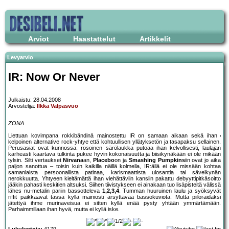
Arviot
Haastattelut
Artikkelit
Levyarvio
IR: Now Or Never
Julkaistu: 28.04.2008
Arvostelija:
Ilkka Valpasvuo
ZONA
Liettuan kovimpana rokkibändinä mainostettu IR on samaan aikaan sekä ihan
kelpoinen alternative rock-yhtye että kohtuullisen yllätyksetön ja tasapaksu sellainen.
Perusasiat ovat kunnossa: rosoinen särölaukka putoaa ihan kelvollisesti, laulajan
karheasti kaartava tulkinta pukee hyvin kokonaisuutta ja biisikynäkään ei ole mikään
tylsin. Silti vertaukset
Nirvana
an,
Placebo
on ja
Smashing Pumpkins
iin ovat jo aika
paljon sanottua – toisin kuin kaikilla näillä kolmella, IR:ällä ei ole missään kohtaa
samanlaista persoonallista patinaa, karismaattista ulosantia tai sävelkynän
nerokkuutta. Yhtyeen kieltämättä ihan viehättäviin kansiin pakattu debyyttipitkäsoitto
jääkin pahasti keskitien altsuksi. Siihen tiivistykseen ei ainakaan tuo lisäpisteitä välissä
lähes nu-metalin pariin bassotteleva
1,2,3,4
. Tumman huuruinen laulu ja syöksyvät
riffit paikkaavat tässä kyllä mainiosti ärsyttävää bassokuviota. Mutta piiloraidaksi
jätettyä ihme murinaveisua ei sitten kyllä enää pysty yhtään ymmärtämään.
Parhaimmillaan ihan hyvä, mutta ei kyllä iske.