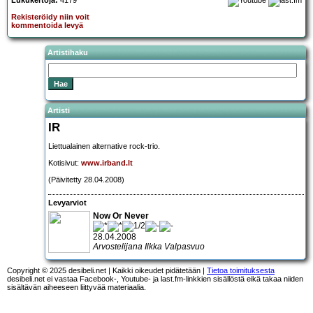
Lukukertoja:
4179
Rekisteröidy niin voit
kommentoida levyä
Artistihaku
Artisti
IR
Liettualainen alternative rock-trio.
Kotisivut:
www.irband.lt
(Päivitetty 28.04.2008)
Levyarviot
Now Or Never
28.04.2008
Arvostelijana Ilkka Valpasvuo
Copyright © 2025 desibeli.net | Kaikki oikeudet pidätetään |
Tietoa toimituksesta
desibeli.net ei vastaa Facebook-, Youtube- ja last.fm-linkkien sisällöstä eikä takaa niiden
sisältävän aiheeseen liittyvää materiaalia.