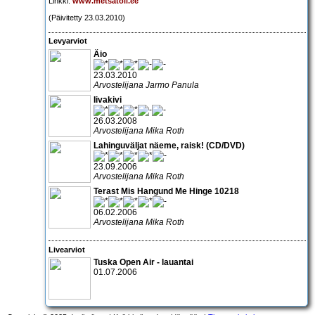
Linkki:
www.metsatoll.ee
(Päivitetty 23.03.2010)
Levyarviot
Äio
23.03.2010
Arvostelijana Jarmo Panula
Iivakivi
26.03.2008
Arvostelijana Mika Roth
Lahinguväljat näeme, raisk! (CD/DVD)
23.09.2006
Arvostelijana Mika Roth
Terast Mis Hangund Me Hinge 10218
06.02.2006
Arvostelijana Mika Roth
Livearviot
Tuska Open Air - lauantai
01.07.2006