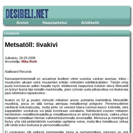
Arviot
Haastattelut
Artikkelit
Levyarvio
Metsatöll: Iivakivi
Julkaistu: 26.03.2008
Arvostelija:
Mika Roth
Nailboard Records
Kansanperinnemetalli on ansainnut itselleen viime vuosina vankan aseman, kiitos
muuttuvien aikojen sekä muutamien erittäin rohkeiden edelläkävijöiden. Tämän omia
juuria korostavan aallon harjalla myös eteläisestä naapurista kotoisin oleva Metsatöll
on lyönyt itsenä läpi metallin markkinoilla, joten ryhmän uutta pitkäsoittoa voi tituleerata
jopa odotetuksi tapaukseksi.
Iivakivi on 52 ja puolen minuutin mittainen annos puhtainta mahdollista Metsatöllin
musiikkia, jossa on tällä kertaa aiempaa metallisempi pohjavire. Perinnesoittimet
värittävät kokonaisuutta, mutta johto on selvästi kitara-rummut-basso kolmiolla, eikä
kappaleiden sovituksia voi pitää kovinkaan uskaliaina. Nähtävästi vuosien mittainen
kiertäminen metallifestivaaleilla ja metallibaareissa on tehnyt tehtävänsä, vaikka yhtye
soittaakin metalliaan hieman vaihtoehtoisemmalla arsenaalilla. Menossa ja meiningissä
löytyy yhä sitä pettämätöntä suomalais-ugrilaista vetoa, mutta liika metallisuus uhkaa
silti viedä koko touhusta jo persoonallisuuden.
Ei uutukainen silti pelkkää metrimetallia tarjoa ja parhaimmillaan orkesteri on yhä