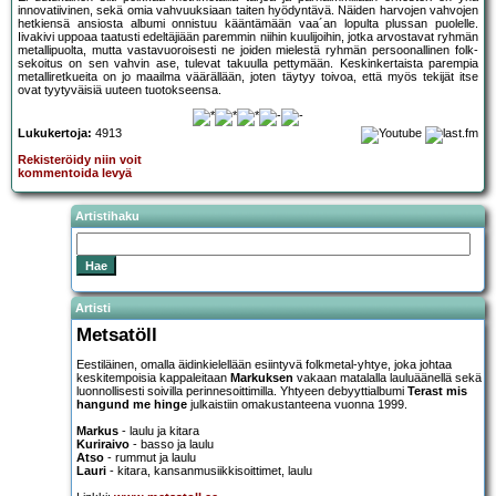
innovatiivinen, sekä omia vahvuuksiaan taiten hyödyntävä. Näiden harvojen vahvojen
hetkiensä ansiosta albumi onnistuu kääntämään vaa´an lopulta plussan puolelle.
Iivakivi uppoaa taatusti edeltäjiään paremmin niihin kuulijoihin, jotka arvostavat ryhmän
metallipuolta, mutta vastavuoroisesti ne joiden mielestä ryhmän persoonallinen folk-
sekoitus on sen vahvin ase, tulevat takuulla pettymään. Keskinkertaista parempia
metalliretkueita on jo maailma väärällään, joten täytyy toivoa, että myös tekijät itse
ovat tyytyväisiä uuteen tuotokseensa.
Lukukertoja:
4913
Rekisteröidy niin voit
kommentoida levyä
Artistihaku
Artisti
Metsatöll
Eestiläinen, omalla äidinkielellään esiintyvä folkmetal-yhtye, joka johtaa
keskitempoisia kappaleitaan
Markuksen
vakaan matalalla lauluäänellä sekä
luonnollisesti soivilla perinnesoittimilla. Yhtyeen debyyttialbumi
Terast mis
hangund me hinge
julkaistiin omakustanteena vuonna 1999.
Markus
- laulu ja kitara
Kuriraivo
- basso ja laulu
Atso
- rummut ja laulu
Lauri
- kitara, kansanmusiikkisoittimet, laulu