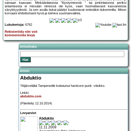
samaan kaavaan. Minkäänlaisesta ”löystymisestä ” tai jonkinlaisesta periksi
antamisesta ei missään nimessä ole kyse, vaan huomattavasti kasvaneesta
sävykkyydestä. Ja sen avulla tiukat päädyt kuulostavat entistäkin tiukemmilta. Minun
korvaani ehdottomasti hyvä ja toimiva suunnanvalinta.
Lukukertoja:
6762
Rekisteröidy niin voit
kommentoida levyä
Artistihaku
Artisti
Abduktio
Ylöjärvelältä Tampereelle kotiutunut hardcore-punk -viisikko.
Linkki:
abduktio.com
(Päivitetty 12.10.2014)
Levyarviot
Abduktio
11.11.2009