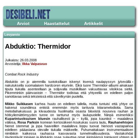
Arviot
Haastattelut
Artikkelit
Levyarvio
Abduktio: Thermidor
Julkaistu: 26.03.2008
Arvostelija:
Ilkka Valpasvuo
Combat Rock Industry
Abduktio on jo aiemmilla tuotoksillaan iskenyt itsensä naulapyssyn jykevällä
nakutuksella suomalaisen hardcoren eturiviin. Eikä tuore Thermidor-albumi ainakaan
tiputa tiukalla asenteellaan ja soljuvalla musiikillaan vakuuttavaa viisikkoa sieltä.
Pikemminkin päinvastoin – Thermidor todistaa että yhtyeellä on edelleen paljon
sanottavaa sekä teksteissä että sävelkynän puolella.
Mikko Suikkasen
karhea huuto on edelleen tallella, mutta tuntuisi että yhtye on
hakenut soundiinsa entistä enemmän myös tarttuvia kitaramelodioita. Sama
melodiahakuisuus ja kiivaudesta huolimatta osasta biiseistä nouseva rauhan ja
hötkyilemättömyyden tunne on tarttunut myös laulupuolelle. Niinpä esimerkiksi
Kuparintuoksuisen bluesin
rauhallisesti ja – kyllä, jopa kauniisti – maalaileva
väliosa,
Rosa Parksin
komean kertosäkeen koukukas suora laulu,
Rauhanehtojen
hienot stemmat ja jopa haaveillen maalaileva loppu tuovat hienosti vastapainoa
edelleen pääasiana olevalle tiukalla mätkeelle. Puhumattakaan instrumentaalisen
nimibiisin kaikessa rauhassa kasvavasta tunnelmallisuudesta. Vastakohdat
täydentävät toisiaan ja Abduktio osaa sulauttaa omat ääripäänsä toimivasti yhteen ja