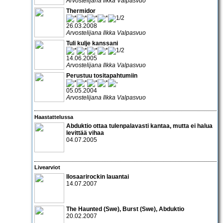
Arvostelijana Ilkka Valpasvuo
Thermidor
26.03.2008
Arvostelijana Ilkka Valpasvuo
Tuli kulje kanssani
14.06.2005
Arvostelijana Ilkka Valpasvuo
Perustuu tositapahtumiin
05.05.2004
Arvostelijana Ilkka Valpasvuo
Haastattelussa
Abduktio
ottaa tulenpalavasti kantaa, mutta ei halua
levittää vihaa
04.07.2005
Livearviot
Ilosaarirockin lauantai
14.07.2007
The Haunted
(Swe),
Burst
(Swe),
Abduktio
20.02.2007