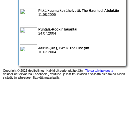
Pitkä kuuma kesähelvetti: The Haunted, Abduktio
11.08.2006
Puntala-Rockin lauantai
24.07.2004
Jairus
(UK),
I Walk The Line
ym.
10.03.2004
Copyright © 2025 desibeli.net | Kaikki oikeudet pidätetään |
Tietoa toimituksesta
desibeli.net ei vastaa Facebook-, Youtube- ja last.fm-linkkien sisällöstä eikä takaa niiden
sisältävän aiheeseen liittyvää materiaalia.