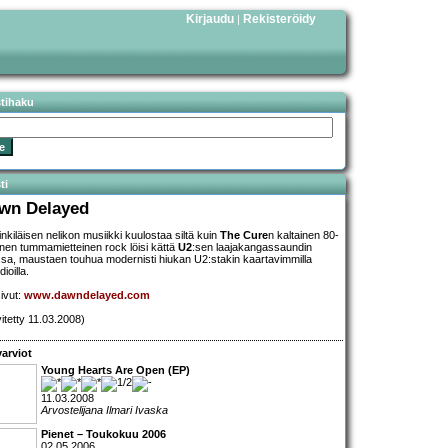
Kirjaudu
Rekisteröidy
|
stihaku
ti
wn Delayed
inkiläisen nelikon musiikki kuulostaa siltä kuin
The Cure
n kaltainen 80-
inen tummamietteinen rock löisi kättä
U2
:sen laajakangassaundin
sa, maustaen touhua modernisti hiukan U2:stakin kaartavimmilla
ioilla.
sivut:
www.dawndelayed.com
vitetty 11.03.2008)
arviot
Young Hearts Are Open (EP)
11.03.2008
Arvostelijana Ilmari Ivaska
Pienet – Toukokuu 2006
02.05.2006