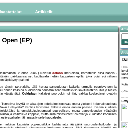
aastattelut
Artikkelit
Arti
 Open (EP)
Artis
Da
Hels
luku
 ensimmäisen, vuonna 2006 julkaistun
demon
merkeissä, korostettiin siinä bändin
kans
tävän paikkaansa nyt kuultavalla neljän kappaleen ep:llä, joka voisi soinnillisen
melod
on läpikäynyt paketti.
Koti
tty täysin taka-alalle, tällä kertaa paneudutaan kaikella tarmolla eeppisyyteen ja
luu ennen kaikkea huolellisena panostuksena vaihteleviin sovitusratkaisuihin ja biisien
(Päi
in väistämättä
Coldplay
n kaltaiset poprockin toimijat, vaikka koskettimet ovatkin
Levy
Tunnelma levyllä on aika ajoin todella koskettavaa, mutta yleisesti kokonaisuudesta
e Dawn Delayedia? Kenties lähimmäs tällaista omaa ääntää pääsee toisena kuultava
lekkäästi ja ennakkoluulottomasti suureellisen, mutta pateettisuuden välttävän
toimiva ja vaihteleva kappale, mutta siinä mittasuhteet alkavat jo kuulostaa koomisen
sityspaikalle näin massiiviselle kappaleelle.
 harkitun kaunista pop-musiikkia kaihtamatta ääripäitä suuruudenhulluuden ja
kaivattaisiin yhdessä täysosumasävellysten kanssa. Siinä tilanteessa bändillä on