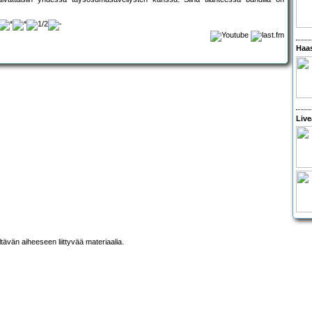
Haas
Live
ltävän aiheeseen liittyvää materiaalia.