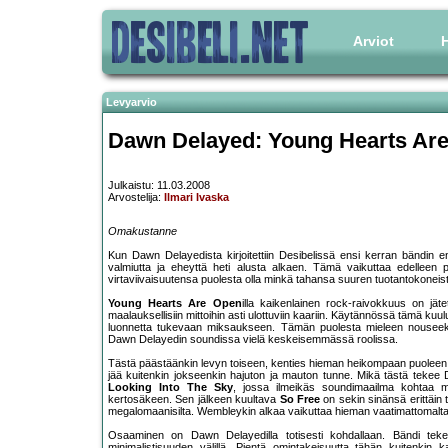
Arviot
H
Levyarvio
Dawn Delayed: Young Hearts Are
Julkaistu: 11.03.2008
Arvostelija:
Ilmari Ivaska
Omakustanne
Kun Dawn Delayedista kirjoitettiin Desibelissä ensi kerran bändin
valmiutta ja eheyttä heti alusta alkaen. Tämä vaikuttaa edelleen pi
virtaviivaisuutensa puolesta olla minkä tahansa suuren tuotantokoneist
Young Hearts Are Open
illa kaikenlainen rock-raivokkuus on jäte
maalauksellisiin mittoihin asti ulottuviin kaariin. Käytännössä tämä kuu
luonnetta tukevaan miksaukseen. Tämän puolesta mieleen nouseek
Dawn Delayedin soundissa vielä keskeisemmässä roolissa.
Tästä päästäänkin levyn toiseen, kenties hieman heikompaan puoleen. 
jää kuitenkin jokseenkin hajuton ja mauton tunne. Mikä tästä teke
Looking Into The Sky
, jossa ilmeikäs soundimaailma kohtaa mie
kertosäkeen. Sen jälkeen kuultava
So Free
on sekin sinänsä erittäin 
megalomaanisilta. Wembleykin alkaa vaikuttaa hieman vaatimattomalta e
Osaaminen on Dawn Delayedilla totisesti kohdallaan. Bändi tekee
minimalistisuuden välillä. Pientä omintakeisuutta tähän kuitenkin 