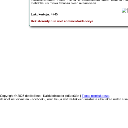
mahdollisuus minkä tahansa ovien avaamiseen.
Lukukertoja:
4745
Rekisteröidy niin voit kommentoida levyä
Copyright © 2025 desibeli.net | Kaikki oikeudet pidätetään |
Tietoa toimituksesta
desibeli.net ei vastaa Facebook-, Youtube- ja last.fm-linkkien sisällöstä eikä takaa niiden sisä