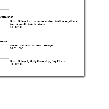
tattelussa
Dawn Delayed
- Kun aamu vihdoin koittaa, näyttää se
kauniimmalta kuin koskaan
16.06.2006
arviot
Tuvalu
,
Maplesnow
,
Dawn Delayed
14.02.2008
Dawn Delayed
,
Molly Grows Up
,
Day Eleven
30.08.2007